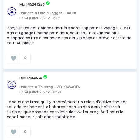
HEIT45243226
Utilisateur
Dacia Jogger - DACIA
Le
24 juillet 2026
à
12:26
Bonjour Les deux places derrière sont top pour le voyage. C'est
pas du gadget même pour deux adultes. En revanche plus
d'espace coffre à cause de ces deux places et prévoir coffre de
toit. Au plaisir
0
DIDI26144534
Utilisateur
Touareg - VOLKSWAGEN
Le
24 juillet 2026
à
00:38
Je vous confirme qu'il y a forcément un relais d'activation dès
feux de croisement et phares dans un des deux boîtiers à
fusibles que possède ces véhicules vw touareg. Soit sous le
capot moteur soit dans l'habitacle.
0