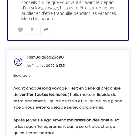
conseils sur ce que vous vérifier avant le départ
d'un si long voyage, histoire d'être sur de ne rien
oublier et d'être tranquille pendant les vacances.
Merci beaucoup
0
Romuald63023390
Le
11 juillet 2022
à
13:34
Bonjour,
Avant chaque long voyage, il est en général préconisé
de
vérifier toutes les huiles
( huile moteur, liquide de
refroidissement, liquide de frein et le liquide lave glace
) cela vous évitera déjà de sérieux problèmes.
Après je vérifie également
ma pression des pneus
, et
je les regonfle légèrement car je serait plus chargé
qu'en temps normal.