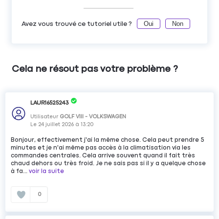
Oui
Non
Avez vous trouvé ce tutoriel utile ?
Cela ne résout pas votre problème ?
LAUR16525243
Utilisateur
GOLF VIII - VOLKSWAGEN
Le
24 juillet 2026
à
13:20
Bonjour, effectivement j'ai la même chose. Cela peut prendre 5
minutes et je n'ai même pas accès à la climatisation via les
commandes centrales. Cela arrive souvent quand il fait très
chaud dehors ou très froid. Je ne sais pas si il y a quelque chose
à fa...
voir la suite
0