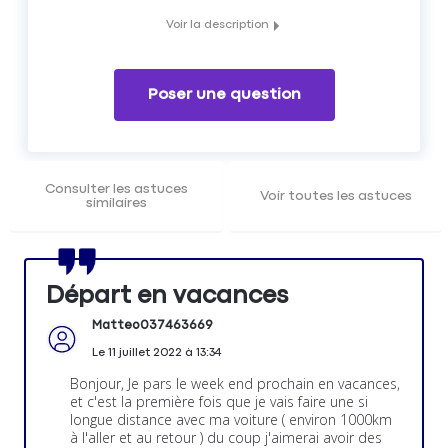
Voir la description
Liste des checks à effectuer avant le grand départ en
vacances
Poser une question
Consulter les astuces
Voir toutes les astuces
similaires
Départ en vacances
Matteo037463669
Le
11 juillet 2022
à
13:34
Bonjour, Je pars le week end prochain en vacances,
et c'est la première fois que je vais faire une si
longue distance avec ma voiture ( environ 1000km
à l'aller et au retour ) du coup j'aimerai avoir des