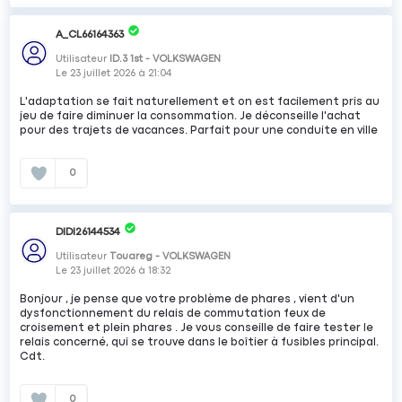
A_CL66164363
Utilisateur
ID.3 1st - VOLKSWAGEN
Le
23 juillet 2026
à
21:04
L'adaptation se fait naturellement et on est facilement pris au
jeu de faire diminuer la consommation. Je déconseille l'achat
pour des trajets de vacances. Parfait pour une conduite en ville
0
DIDI26144534
Utilisateur
Touareg - VOLKSWAGEN
Le
23 juillet 2026
à
18:32
Bonjour , je pense que votre problème de phares , vient d'un
dysfonctionnement du relais de commutation feux de
croisement et plein phares . Je vous conseille de faire tester le
relais concerné, qui se trouve dans le boîtier à fusibles principal.
Cdt.
0