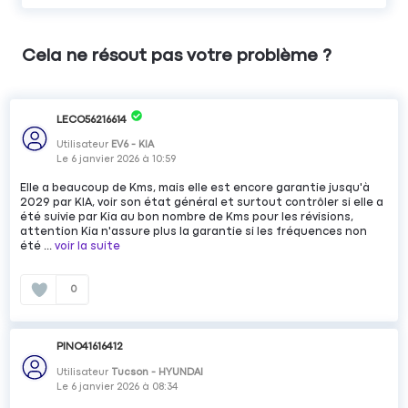
Cela ne résout pas votre problème ?
LECO56216614
Utilisateur
EV6 - KIA
Le
6 janvier 2026
à
10:59
Elle a beaucoup de Kms, mais elle est encore garantie jusqu'à
2029 par KIA, voir son état général et surtout contrôler si elle a
été suivie par Kia au bon nombre de Kms pour les révisions,
attention Kia n'assure plus la garantie si les fréquences non
été ...
voir la suite
0
PINO41616412
Utilisateur
Tucson - HYUNDAI
Le
6 janvier 2026
à
08:34