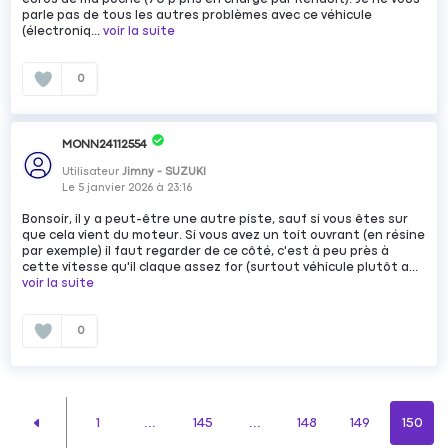
parle pas de tous les autres problèmes avec ce véhicule
(électroniq...
voir la suite
0
MONN24112554
Utilisateur
Jimny - SUZUKI
Le
5 janvier 2026
à
23:16
Bonsoir, il y a peut-être une autre piste, sauf si vous êtes sur
que cela vient du moteur. Si vous avez un toit ouvrant (en résine
par exemple) il faut regarder de ce côté, c'est à peu près à
cette vitesse qu'il claque assez for (surtout véhicule plutôt a...
voir la suite
0
1
...
145
...
148
149
150