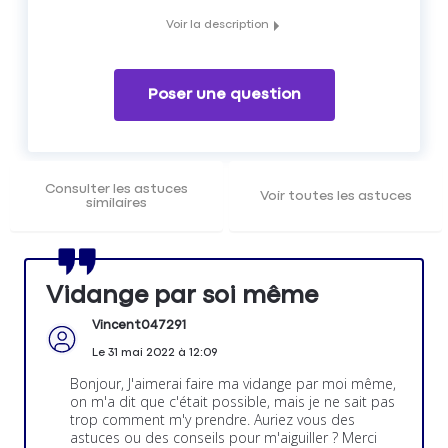
Voir la description
Cette page va vous expliquer comment faire sa vidange
par soi même par étape
Poser une question
Consulter les astuces
Voir toutes les astuces
similaires
Vidange par soi même
Vincent047291
Le
31 mai 2022
à
12:09
Bonjour, J'aimerai faire ma vidange par moi même,
on m'a dit que c'était possible, mais je ne sait pas
trop comment m'y prendre. Auriez vous des
astuces ou des conseils pour m'aiguiller ? Merci