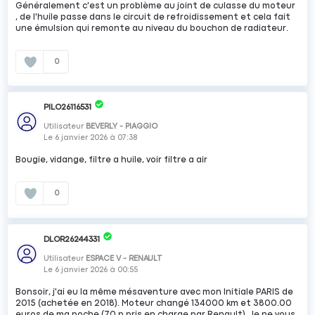
Généralement c'est un problème au joint de culasse du moteur
, de l'huile passe dans le circuit de refroidissement et cela fait
une émulsion qui remonte au niveau du bouchon de radiateur.
0
PILO26116531
Utilisateur
BEVERLY - PIAGGIO
Le
6 janvier 2026
à
07:38
Bougie, vidange, filtre a huile, voir filtre a air
0
DLOR26244331
Utilisateur
ESPACE V - RENAULT
Le
6 janvier 2026
à
00:55
Bonsoir, j'ai eu la même mésaventure avec mon Initiale PARIS de
2015 (achetée en 2018). Moteur changé 134000 km et 3800.00
euros de ma poche (70 p pris en charge par Renault). Je ne vous