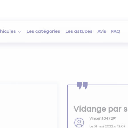
hicules
Les catégories
Les astuces
Avis
FAQ
Vidange par 
Vincent047291
Le
31 mai 2022
à
12:09