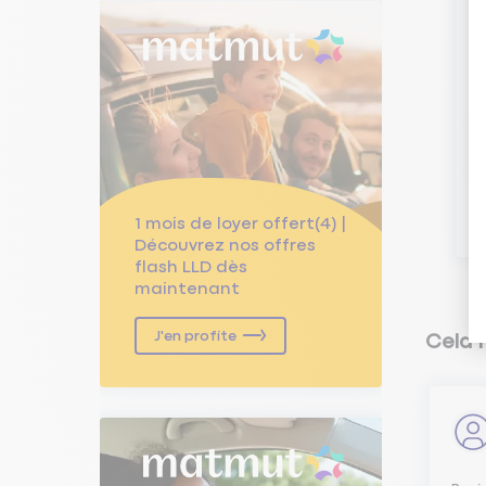
V
A
1 mois de loyer offert(4) |
Découvrez nos offres
flash LLD dès
maintenant
J'en profite
Cela 