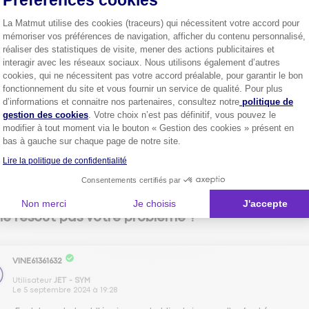
Préférences cookies
La Matmut utilise des cookies (traceurs) qui nécessitent votre accord pour
oila votre vidange est faite
mémoriser vos préférences de navigation, afficher du contenu personnalisé,
réaliser des statistiques de visite, mener des actions publicitaires et
interagir avec les réseaux sociaux. Nous utilisons également d’autres
cookies, qui ne nécessitent pas votre accord préalable, pour garantir le bon
fonctionnement du site et vous fournir un service de qualité. Pour plus
1
Axeptio consent
d’informations et connaitre nos partenaires, consultez notre
politique de
gestion des cookies
. Votre choix n’est pas définitif, vous pouvez le
modifier à tout moment via le bouton « Gestion des cookies » présent en
Oui
Non
vez vous trouvé ce tutoriel utile ?
bas à gauche sur chaque page de notre site.
Lire la politique de confidentialité
Consentements certifiés par
Non merci
Je choisis
J'accepte
ne résout pas votre problème ?
VINE61361632
Utilisateur
JET - SYM
Le
5 septembre 2024
à
19:28