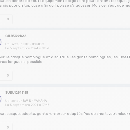
ur, En dehors de tout l'équipement obligatoire pour l'enfant (casque, g
erais pour un top case afin qu'il puisse s'y adosser. Mais ce n'est que mo
0
GILB51221666
Utilisateur
LIKE - KYMCO
Le
5 septembre 2024
à
18:31
ur, le casque homologue et a sa taille, les gants homologues, les lune
hes longues si possible
0
SUEU12545155
Utilisateur
BW S - YAMAHA
Le
5 septembre 2024
à
17:45
our, casque, adapté, gants renforcer adaptés Pas de short, vaut mieux 
0