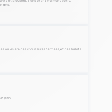
ants et blouson), 6 ans étant vraiment petit,
n avis.
ttes ou visiere,des chaussures fermees,et des habits
un jean