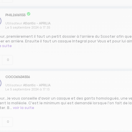
PHIL26161133
Utilisateur
Atlantic - APRILIA
Le
5 septembre 2024
à
17:35
ur, premièrement il faut un petit dossier à l'arrière du Scooter afin que
r en arrière. Ensuite il faut un casque Integral pour Vous et pour lui a
la suite
0
COCO61634556
Utilisateur
Atlantic - APRILIA
Le
5 septembre 2024
à
17:13
our, Je vous conseille d'avoir un casque et des gants homologués, une
nt la malléole. C'est le minimum qui est demandé lorsque l'on fait de l
er. B...
voir la suite
0