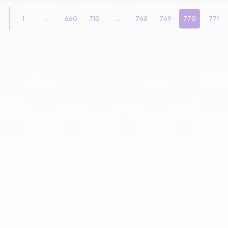
1
...
660
710
...
768
769
770
771