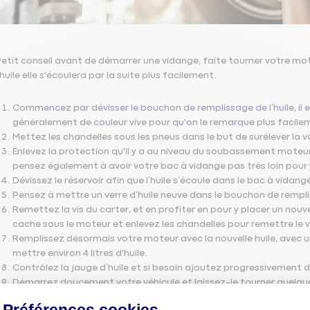
etit conseil avant de démarrer une vidange, faite tourner votre m
'huile elle s'écoulera par la suite plus facilement.
Commencez par dévisser le bouchon de remplissage de l’huile, il es
généralement de couleur vive pour qu'on le remarque plus facile
Mettez les chandelles sous les pneus dans le but de surélever la 
Enlevez la protection qu'il y a au niveau du soubassement moteur,
pensez également à avoir votre bac à vidange pas très loin pour y re
Dévissez le réservoir afin que l’huile s’écoule dans le bac à vida
Pensez à mettre un verre d’huile neuve dans le bouchon de rempliss
Remettez la vis du carter, et en profiter en pour y placer un nouv
cache sous le moteur et enlevez les chandelles pour remettre le v
Remplissez désormais votre moteur avec la nouvelle huile, avec un
mettre environ 4 litres d'huile.
Contrôlez la jauge d’huile et si besoin ajoutez progressivement 
Démarrez doucement votre véhicule et laissez-le tourner quelques 
circuit. Remettez le bouchon de remplissage, fermer le capot, c’e