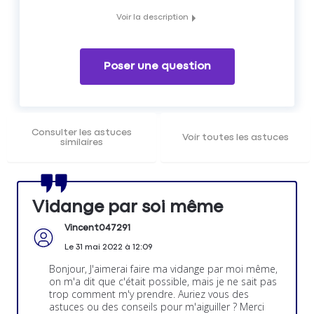
Voir la description
Cette page va vous expliquer comment faire sa vidange
par soi même par étape
Poser une question
Consulter les astuces
Voir toutes les astuces
similaires
Vidange par soi même
Vincent047291
Le
31 mai 2022
à
12:09
Bonjour, J'aimerai faire ma vidange par moi même,
on m'a dit que c'était possible, mais je ne sait pas
trop comment m'y prendre. Auriez vous des
astuces ou des conseils pour m'aiguiller ? Merci