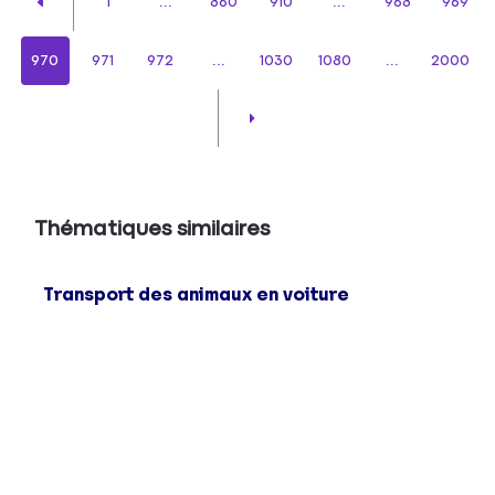
1
...
860
910
...
968
969
970
971
972
...
1030
1080
...
2000
Thématiques similaires
Transport des animaux en voiture