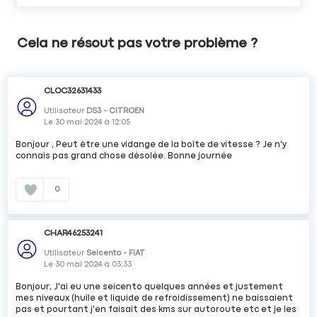
Cela ne résout pas votre problème ?
CLOC32631433
Utilisateur
DS3 - CITROEN
Le
30 mai 2024
à
12:05
Bonjour , Peut être une vidange de la boîte de vitesse ? Je n'y
connais pas grand chose désolée. Bonne journée
0
CHAR46253241
Utilisateur
Seicento - FIAT
Le
30 mai 2024
à
03:33
Bonjour, J'ai eu une seicento quelques années et justement
mes niveaux (huile et liquide de refroidissement) ne baissaient
pas et pourtant j'en faisait des kms sur autoroute etc et je les