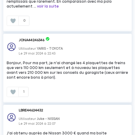
remplissais que rarement. En comparaison avec ma polo
actuellement ...
voir la suite
0
JONA44246346
Utilisateur
YARIS - TOYOTA
Le
29 mai 2024
à
22:43
Bonjour, Pour ma part, je n'ai changé les 4 plaquettes de freins
que vers 110 000 km seulement et à nouveau les plaquettes
avant vers 210 000 km sur les conseils du garagiste (ceux arrière
sont encore bons à priori).
1
LBRE44624432
Utilisateur
Juke - NISSAN
Le
29 mai 2024
à
22:07
J'ai obtenu auprès de Nissan 3000 € quand ma boite