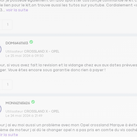
our je possède également un 12oo sporster custom,je commande le kit com
 le lien pour le kit,on trouve aussi les tutos sur youtube. Cordialemen
3...
voir la suite
1
DOMI64611613
Utilisateur
CROSSLAND X - OPEL
Le
25 mai 2024
à
09:50
ur, si vous avez fait la revision et la vidange chez eux aux dates prévues
ger. Voue êtes encore sous garantie donc rien à payer !
1
MONI62165626
Utilisateur
CROSSLAND X - OPEL
Le
24 mai 2024
à
21:49
our j ai eu moi aussi un problème avec mon Opel crossland Marque à évi
ème de moteur j ai dû le changer opel n a pas pris en comte du vis cach
ir la suite