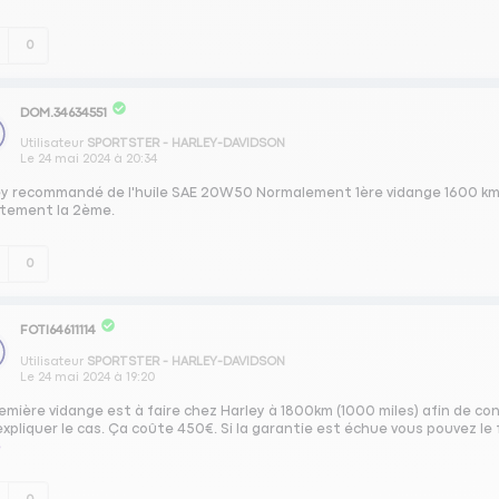
0
DOM.34634551
Utilisateur
SPORTSTER - HARLEY-DAVIDSON
Le
24 mai 2024
à
20:34
ey recommandé de l'huile SAE 20W50 Normalement 1ère vidange 1600 kms
ctement la 2ème.
0
FOTI64611114
Utilisateur
SPORTSTER - HARLEY-DAVIDSON
Le
24 mai 2024
à
19:20
emière vidange est à faire chez Harley à 1800km (1000 miles) afin de cons
expliquer le cas. Ça coûte 450€. Si la garantie est échue vous pouvez le fa
e