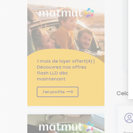
V
A
1 mois de loyer offert(4) |
Découvrez nos offres
flash LLD dès
maintenant
J'en profite
Cela 