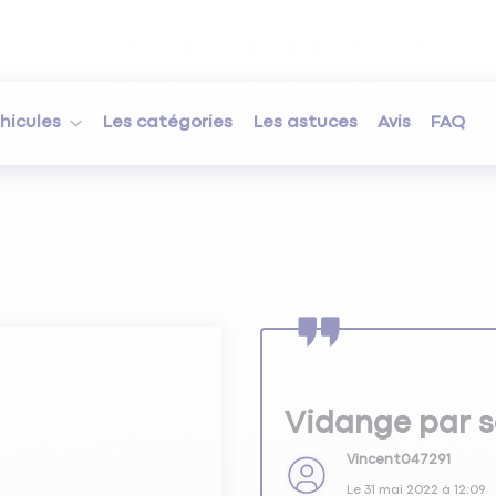
hicules
Les catégories
Les astuces
Avis
FAQ
Vidange par 
Vincent047291
Le
31 mai 2022
à
12:09