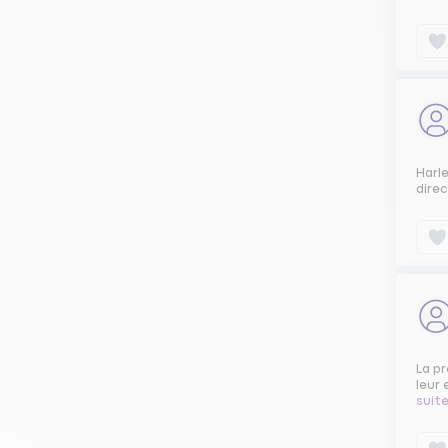
Harl
dire
La pr
leur 
suit