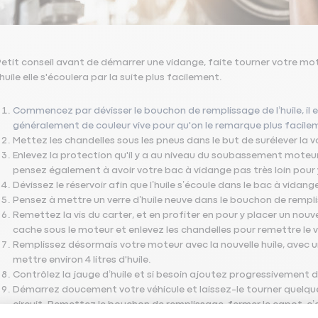
etit conseil avant de démarrer une vidange, faite tourner votre m
'huile elle s'écoulera par la suite plus facilement.
Commencez par dévisser le bouchon de remplissage de l’huile, il es
généralement de couleur vive pour qu'on le remarque plus facile
Mettez les chandelles sous les pneus dans le but de surélever la 
Enlevez la protection qu'il y a au niveau du soubassement moteur,
pensez également à avoir votre bac à vidange pas très loin pour y re
Dévissez le réservoir afin que l’huile s’écoule dans le bac à vida
Pensez à mettre un verre d’huile neuve dans le bouchon de rempliss
Remettez la vis du carter, et en profiter en pour y placer un nouv
cache sous le moteur et enlevez les chandelles pour remettre le v
Remplissez désormais votre moteur avec la nouvelle huile, avec un
mettre environ 4 litres d'huile.
Contrôlez la jauge d’huile et si besoin ajoutez progressivement 
Démarrez doucement votre véhicule et laissez-le tourner quelques 
circuit. Remettez le bouchon de remplissage, fermer le capot, c’e