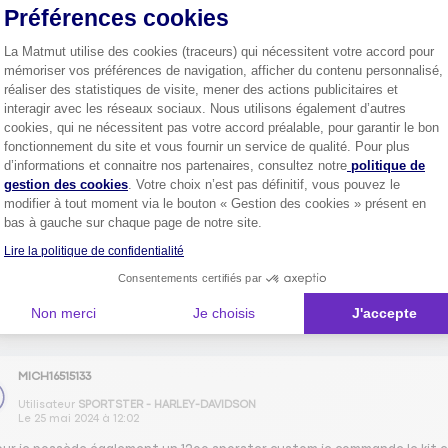
Préférences cookies
oila votre vidange est faite
La Matmut utilise des cookies (traceurs) qui nécessitent votre accord pour
mémoriser vos préférences de navigation, afficher du contenu personnalisé,
réaliser des statistiques de visite, mener des actions publicitaires et
interagir avec les réseaux sociaux. Nous utilisons également d’autres
cookies, qui ne nécessitent pas votre accord préalable, pour garantir le bon
1
fonctionnement du site et vous fournir un service de qualité. Pour plus
Axeptio consent
d’informations et connaitre nos partenaires, consultez notre
politique de
gestion des cookies
. Votre choix n’est pas définitif, vous pouvez le
Oui
Non
vez vous trouvé ce tutoriel utile ?
modifier à tout moment via le bouton « Gestion des cookies » présent en
bas à gauche sur chaque page de notre site.
Lire la politique de confidentialité
Consentements certifiés par
Non merci
Je choisis
J'accepte
ne résout pas votre problème ?
MICH16515133
Utilisateur
SPORTSTER - HARLEY-DAVIDSON
Le
25 mai 2024
à
12:02