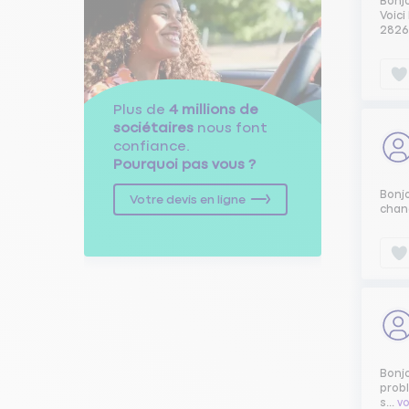
Bonj
Voici
2826
Plus de
4 millions de
sociétaires
nous font
confiance.
Pourquoi pas vous ?
Bonjo
Votre devis en ligne
chan
Bonj
probl
s...
vo