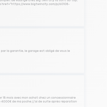
plet de vidange chez Big twin city ils sont au top,
t <a href="https://www.bigtwincity.com/p/60108-
 par la garantie, le garage est obligé de vous le
ter 18 mois avec mon achat chez un concessionnaire
é 4000€ de ma poche j j'ai de suite après réparation