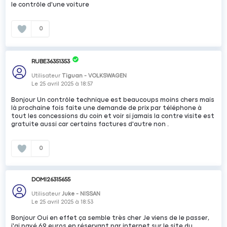
le contrôle d'une voiture
0
RUBE36351353
Utilisateur
Tiguan - VOLKSWAGEN
Le
25 avril 2025
à
18:57
Bonjour Un contrôle technique est beaucoups moins chers mais
là prochaine fois faite une demande de prix par téléphone à
tout les concessions du coin et voir si jamais la contre visite est
gratuite aussi car certains factures d'autre non .
0
DOMI26315655
Utilisateur
Juke - NISSAN
Le
25 avril 2025
à
18:53
Bonjour Oui en effet ça semble très cher Je viens de le passer,
j'ai payé 69 euros en réservant par internet sur le site du