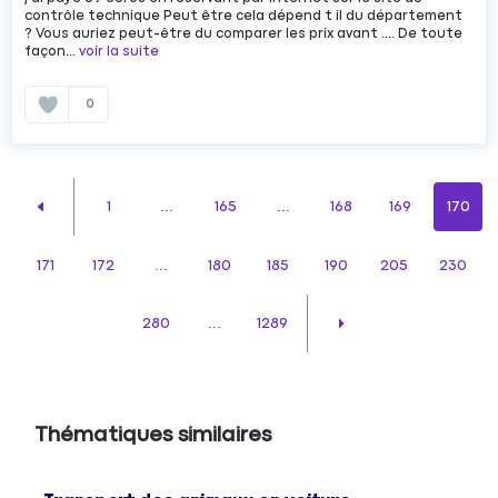
contrôle technique Peut être cela dépend t il du département
? Vous auriez peut-être du comparer les prix avant .... De toute
façon...
voir la suite
0
1
...
165
...
168
169
170
171
172
...
180
185
190
205
230
280
...
1289
Thématiques similaires