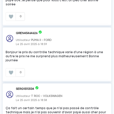
payé 80€ Je pense que pour vous c est un peu cher Bonne
soirée
0
GREN45464626
Utilisateur
PUMA II - FORD
Le
25 avril 2025
à
18:59
Bonjour le prix du contrôle technique varie d'une région à une
autre le prix ne me surprend plus malheureusement Bonne
journée
0
SERG15113134
Utilisateur
T ROC - VOLKSWAGEN
Le
25 avril 2025
à
18:58
Ça fait un certain temps que je n'ai pas passé de contrôle
technique mais je n'ai pas souvenir d'avoir payé aussi cher pour