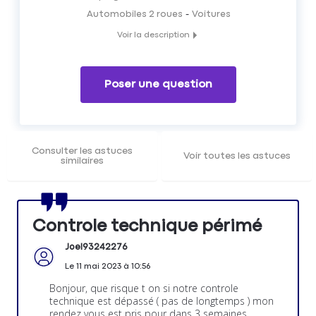
Automobiles 2 roues
Voitures
Voir la description
Les risques si votre date de contrôle technique est
dépassée
Poser une question
Consulter les astuces
Voir toutes les astuces
similaires
Controle technique périmé
Joel93242276
Le
11 mai 2023
à
10:56
Bonjour, que risque t on si notre controle
technique est dépassé ( pas de longtemps ) mon
rendez vous est pris pour dans 3 semaines.