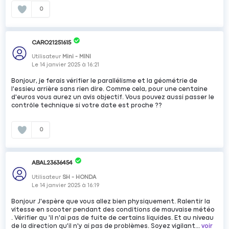
0
CARO21251615
Utilisateur
Mini - MINI
Le
14 janvier 2025
à
16:21
Bonjour, je ferais vérifier le parallélisme et la géométrie de
l'essieu arrière sans rien dire. Comme cela, pour une centaine
d'euros vous aurez un avis objectif. Vous pouvez aussi passer le
contrôle technique si votre date est proche ??
0
ABAL23636454
Utilisateur
SH - HONDA
Le
14 janvier 2025
à
16:19
Bonjour J'espère que vous allez bien physiquement. Ralentir la
vitesse en scooter pendant des conditions de mauvaise météo
. Vérifier qu 'il n'ai pas de fuite de certains liquides. Et au niveau
de la direction qu'il n'y ai pas de problèmes. Soyez vigilant...
voir