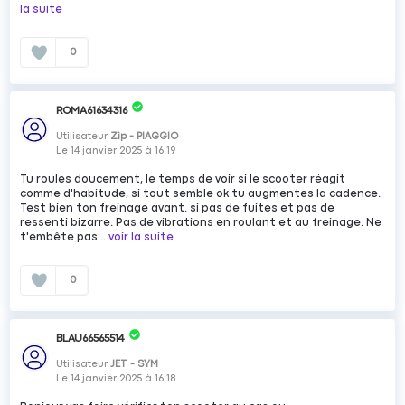
la suite
0
ROMA61634316
Utilisateur
Zip - PIAGGIO
Le
14 janvier 2025
à
16:19
Tu roules doucement, le temps de voir si le scooter réagit
comme d'habitude, si tout semble ok tu augmentes la cadence.
Test bien ton freinage avant. si pas de fuites et pas de
ressenti bizarre. Pas de vibrations en roulant et au freinage. Ne
t'embête pas...
voir la suite
0
BLAU66565514
Utilisateur
JET - SYM
Le
14 janvier 2025
à
16:18