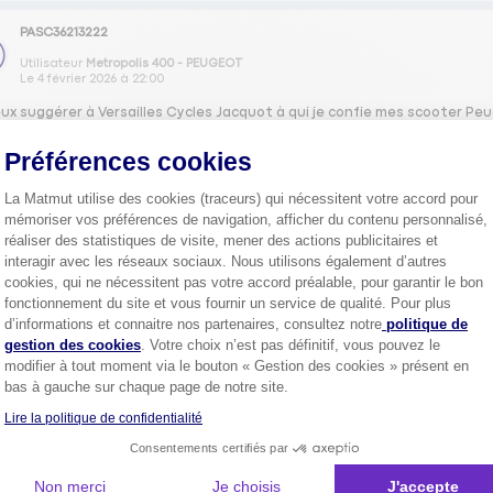
PASC36213222
Utilisateur
Metropolis 400 - PEUGEOT
Le
4 février 2026
à
22:00
eux suggérer à Versailles Cycles Jacquot à qui je confie mes scooter Pe
Préférences cookies
0
La Matmut utilise des cookies (traceurs) qui nécessitent votre accord pour
mémoriser vos préférences de navigation, afficher du contenu personnalisé,
CEDR62531415
réaliser des statistiques de visite, mener des actions publicitaires et
interagir avec les réseaux sociaux. Nous utilisons également d’autres
Utilisateur
X9 - PIAGGIO
Le
4 février 2026
à
21:38
cookies, qui ne nécessitent pas votre accord préalable, pour garantir le bon
fonctionnement du site et vous fournir un service de qualité. Pour plus
ur, c'est le relais de démarrage qui est collé il est situé à l'arrière du
Axeptio consent
d’informations et connaitre nos partenaires, consultez notre
politique de
s pour voir si ça s'arrête ou le débrancher rebrancher la batterie et voir s
gestion des cookies
. Votre choix n’est pas définitif, vous pouvez le
e
modifier à tout moment via le bouton « Gestion des cookies » présent en
bas à gauche sur chaque page de notre site.
0
Lire la politique de confidentialité
Consentements certifiés par
LEFE64421554
Non merci
Je choisis
J'accepte