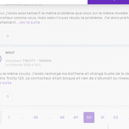
Utilisateur
Agility - KYMCO
Le
4 février 2026
à
14:20
our, j'avais exactement le même problème que vous sur le même modèle 
rateur comme vous, mais cela n'a pas résolu le problème. J'ai donc préf
aitement...
voir la suite
0
WK67
Utilisateur
TRICITY - YAMAHA
Le
4 février 2026
à
14:11
eu le même soucis. J'avais rechargé ma batterie et changé la pile de la cl
a Tricity 125. Le contacteur était bloqué et rien de s'allumait au nivea
la suite
0
1
...
45
...
48
49
50
51
52
.