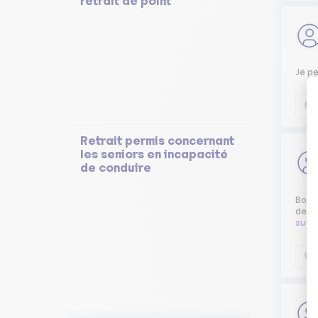
retrait de point
Je p
Retrait permis concernant
les seniors en incapacité
de conduire
Bonjo
dessu
suit