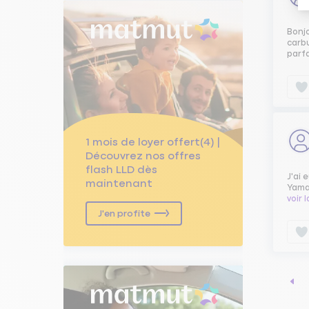
Bonj
carbu
parf
1 mois de loyer offert(4) |
Découvrez nos offres
flash LLD dès
J'ai 
maintenant
Yamah
voir 
J'en profite