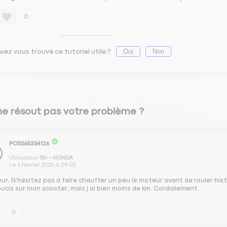
0
Oui
Non
vez vous trouvé ce tutoriel utile ?
ne résout pas votre problème ?
POSS65254126
Utilisateur
SH - HONDA
Le
6 février 2026
à
09:50
ur, N'hésitez pas à faire chauffer un peu le moteur avant de rouler hist
ucis sur mon scooter, mais j ai bien moins de km. Cordialement.
0