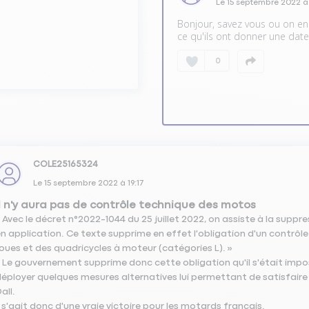
Le
15 septembre 2022
Bonjour, savez vous ou on en
ce qu'ils ont donner une dat
0
COLE25165324
Le
15 septembre 2022
à
19:17
Il n'y aura pas de contrôle technique des motos
 Avec le décret n°2022-1044 du 25 juillet 2022, on assiste à la sup
n application. Ce texte supprime en effet l'obligation d'un contrôl
oues et des quadricycles à moteur (catégories L). »
 Le gouvernement supprime donc cette obligation qu'il s'était impos
éployer quelques mesures alternatives lui permettant de satisfaire
all.
l s'agit donc d'une vraie victoire pour les motards français.