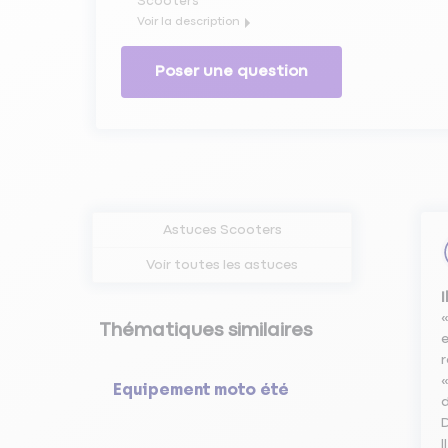
Scooters
Voir la description
Infos sur le controle technique des scooters
Poser une question
Astuces Scooters
Voir toutes les astuces
«
Thématiques similaires
e
r
«
Equipement moto été
d
D
I