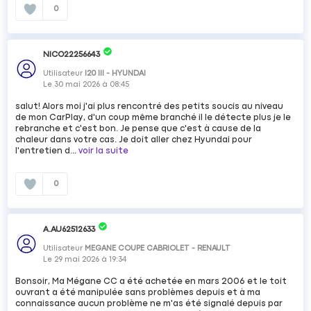
0
NICO22256643
Utilisateur
I20 III - HYUNDAI
Le
30 mai 2026
à
08:45
salut! Alors moi j'ai plus rencontré des petits soucis au niveau
de mon CarPlay, d'un coup même branché il le détecte plus je le
rebranche et c'est bon. Je pense que c'est à cause de la
chaleur dans votre cas. Je doit aller chez Hyundai pour
l'entretien d...
voir la suite
0
A.AU62512633
Utilisateur
MEGANE COUPE CABRIOLET - RENAULT
Le
29 mai 2026
à
19:34
Bonsoir, Ma Mégane CC a été achetée en mars 2006 et le toit
ouvrant a été manipulée sans problèmes depuis et à ma
connaissance aucun problème ne m'as été signalé depuis par