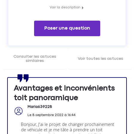
Voir la description
Les avantages et les inconvénients liés au toit
panoramique
Poser une question
Consulter les astuces
Voir toutes les astuces
similaires
Avantages et inconvénients
toit panoramique
Maria639228
Le
8 septembre 2022
à
16:44
Bonjour, J'ai le projet de changer prochainement
de véhicule et je me tâte à prendre un toit