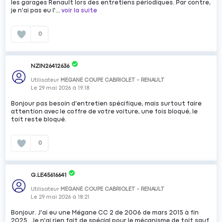
les garages Renault lors des entretiens périodiques. Par contre,
je n'ai pas eu l'...
voir la suite
0
NZIN26412636
Utilisateur
MEGANE COUPE CABRIOLET - RENAULT
Le
29 mai 2026
à
19:18
Bonjour pas besoin d'entretien spécifique, mais surtout faire
attention avec le coffre de votre voiture, une fois bloqué, le
toit reste bloqué.
0
G.LE45616641
Utilisateur
MEGANE COUPE CABRIOLET - RENAULT
Le
29 mai 2026
à
18:21
Bonjour. J'ai eu une Mégane CC 2 de 2006 de mars 2015 à fin
2025 . Je n'ai rien fait de spécial pour le mécanisme de toit sauf