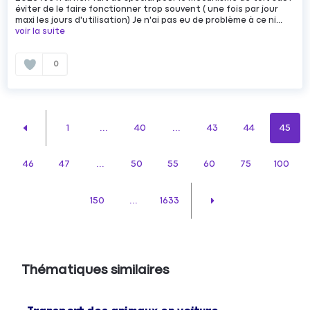
éviter de le faire fonctionner trop souvent ( une fois par jour
maxi les jours d'utilisation) Je n'ai pas eu de problème à ce ni...
voir la suite
0
1
...
40
...
43
44
45
46
47
...
50
55
60
75
100
150
...
1633
Thématiques similaires