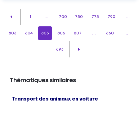
1
...
700
750
775
790
...
803
804
805
806
807
...
860
...
893
Thématiques similaires
Transport des animaux en voiture