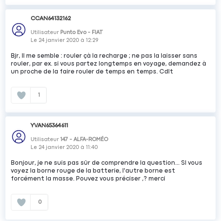
CCAN64132162
Utilisateur
Punto Evo - FIAT
Le
24 janvier 2020
à
12:29
Bjr, Il me semble : rouler çà la recharge ; ne pas la laisser sans
rouler, par ex. si vous partez longtemps en voyage, demandez à
un proche de la faire rouler de temps en temps. Cdlt
1
YVAN65364611
Utilisateur
147 - ALFA-ROMÉO
Le
24 janvier 2020
à
11:40
Bonjour, je ne suis pas sûr de comprendre la question... SI vous
voyez la borne rouge de la batterie, l'autre borne est
forcément la masse. Pouvez vous préciser ,? merci
0