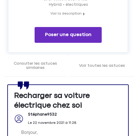
Hybrid
électriques
Voir la description
Voici quelques élements permettant de vous apporter une
réponse sur le prix concernant l'installation de borne de
recharge électrique à votre domicile.
Poser une question
Consulter les astuces
Voir toutes les astuces
similaires
Recharger sa voiture
électrique chez soi
Stéphane9532
Le
22 novembre 2021
à
11:28
Bonjour,