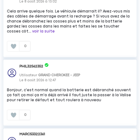
Le
8 août 2026
à
13:02
Cela arrive quelque fois. Le véhicule démarrait il? Avez-vous mis
des câbles de démarrage avant la recharge ? Si vous avez de la
chance débranchez les cosses plus et moins de la batterie
gardez les cosses dans les mains et faites les se toucher
cosses côt...
voir la suite
0
PHIL32562352
Utilisateur
GRAND CHEROKEE - JEEP
Le
8 août 2026
à
12:47
Bonjour, c'est normal quand la batterie est débranché souvent
ça fait ça moi ça m'a déjà arrivé il faut juste la passer à la Valise
pour retirer le défaut et tout roulera à nouveau
0
MARC53322361