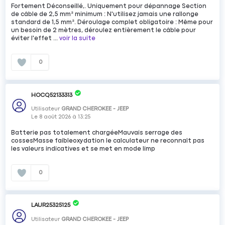
Fortement Déconseillé,. Uniquement pour dépannage Section
de câble de 2,5 mm² minimum : N'utilisez jamais une rallonge
standard de 1,5 mm². Déroulage complet obligatoire : Même pour
un besoin de 2 mètres, déroulez entièrement le câble pour
éviter l'effet ...
voir la suite
0
HOCQ52133313
Utilisateur
GRAND CHEROKEE - JEEP
Le
8 août 2026
à
13:25
Batterie pas totalement chargéeMauvais serrage des
cossesMasse faibleoxydation le calculateur ne reconnaît pas
les valeurs indicatives et se met en mode limp
0
LAUR25325125
Utilisateur
GRAND CHEROKEE - JEEP