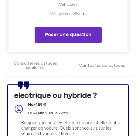
Véhicules
Voir la description
Vous hésitez entre une voiture hybride ou électrique ?
Plusieurs éléments sont à prendre en compte, et le Forum
Auto Matmut vous donne ses meilleurs conseils pour vous
Poser une question
aider à choisir entre une voiture hybride ou électrique.
Consulter les astuces
Voir toutes les astuces
similaires
electrique ou hybride ?
Max48941
Le
30 juin 2020
à
20:29
Bonjour, j'ai une ZOE et cherche potentiellement à
changer de voiture. Quels sont vos avis sur les
véhicules hybrides ? Merci !