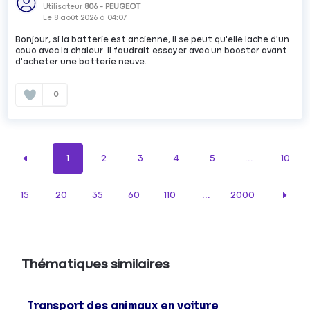
Utilisateur
806 - PEUGEOT
Le
8 août 2026
à
04:07
Bonjour, si la batterie est ancienne, il se peut qu'elle lache d'un
couo avec la chaleur. Il faudrait essayer avec un booster avant
d'acheter une batterie neuve.
0
1
2
3
4
5
...
10
15
20
35
60
110
...
2000
Thématiques similaires
Transport des animaux en voiture