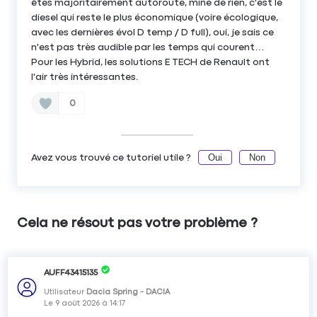
êtes majoritairement autoroute, mine de rien, c'est le
diesel qui reste le plus économique (voire écologique,
avec les dernières évol D temp / D full), oui, je sais ce
n'est pas très audible par les temps qui courent…
Pour les Hybrid, les solutions E TECH de Renault ont
l'air très intéressantes.
0
Oui
Non
Avez vous trouvé ce tutoriel utile ?
Cela ne résout pas votre problème ?
AUFF43415135
Utilisateur
Dacia Spring - DACIA
Le
9 août 2026
à
14:17