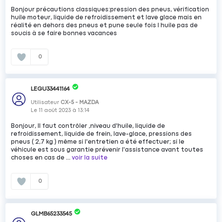
Bonjour précautions classiques:pression des pneus, vérification
huile moteur, liquide de refroidissement et lave glace mais en
réalité en dehors des pneus et pune seule fois l huile pas de
soucis à se faire bonnes vacances
0
LEGU33441164
Utilisateur
CX-5 - MAZDA
Le
11 août 2023
à
13:14
Bonjour, Il faut contrôler ,niveau d'huile, liquide de
refroidissement, liquide de frein, lave-glace, pressions des
pneus ( 2,7 kg ) même si l'entretien a été effectuer; si le
véhicule est sous garantie prévenir l'assistance avant toutes
choses en cas de ...
voir la suite
0
GLMB65233545