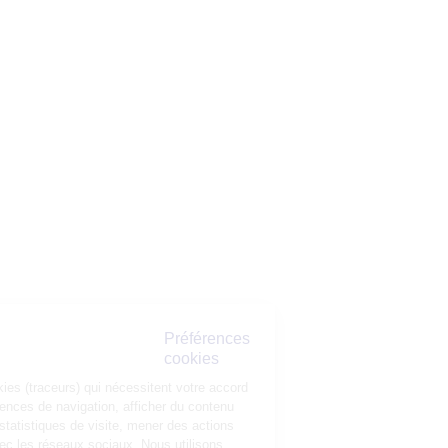
Préférences
cookies
La Matmut
utilise des cookies (traceurs) qui nécessitent votre accord pour
mémoriser vos préférences de navigation, afficher du contenu
personnalisé, réaliser des statistiques de visite, mener des actions
publicitaires et interagir avec les réseaux sociaux. Nous utilisons