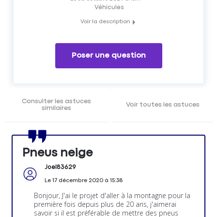
Véhicules
Voir la description
Quel équipement choisir pour son véhicule pour rouler en
montagne ?
Pneus neige ou chaînes ?
Poser une question
Les membres du Forum Auto Matmut vous répondent.
Consulter les astuces
Voir toutes les astuces
similaires
Pneus neige
Joel83629
Le
17 décembre 2020
à
15:38
Bonjour, J'ai le projet d'aller à la montagne pour la
première fois depuis plus de 20 ans, j'aimerai
savoir si il est préférable de mettre des pneus