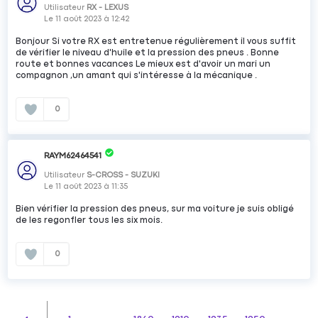
Utilisateur
RX - LEXUS
Le
11 août 2023
à
12:42
Bonjour Si votre RX est entretenue régulièrement il vous suffit
de vérifier le niveau d'huile et la pression des pneus . Bonne
route et bonnes vacances Le mieux est d'avoir un mari un
compagnon ,un amant qui s'intéresse à la mécanique .
0
RAYM62464541
Utilisateur
S-CROSS - SUZUKI
Le
11 août 2023
à
11:35
Bien vérifier la pression des pneus, sur ma voiture je suis obligé
de les regonfler tous les six mois.
0