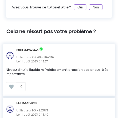
Oui
Non
Avez vous trouvé ce tutoriel utile ?
Cela ne résout pas votre problème ?
MICH44265433
Utilisateur
CX 30 - MAZDA
Le
11 août 2023
à
13:57
Niveau d huile liquide refroidissement pression des pneus très
importants
0
LCHA46113252
Utilisateur
NX - LEXUS
Le
11 août 2023
à
13:40