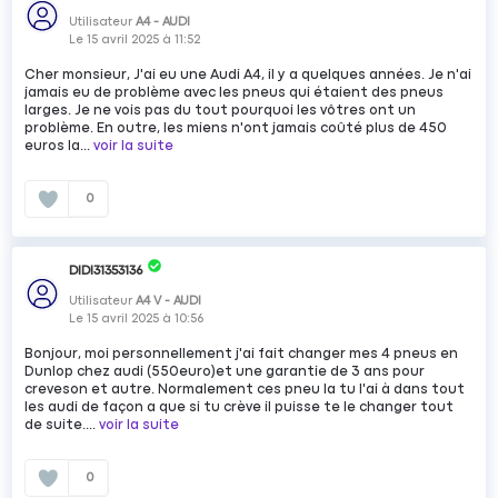
Utilisateur
A4 - AUDI
Le
15 avril 2025
à
11:52
Cher monsieur, J'ai eu une Audi A4, il y a quelques années. Je n'ai
jamais eu de problème avec les pneus qui étaient des pneus
larges. Je ne vois pas du tout pourquoi les vôtres ont un
problème. En outre, les miens n'ont jamais coûté plus de 450
euros la...
voir la suite
0
DIDI31353136
Utilisateur
A4 V - AUDI
Le
15 avril 2025
à
10:56
Bonjour, moi personnellement j'ai fait changer mes 4 pneus en
Dunlop chez audi (550euro)et une garantie de 3 ans pour
creveson et autre. Normalement ces pneu la tu l'ai à dans tout
les audi de façon a que si tu crève il puisse te le changer tout
de suite....
voir la suite
0