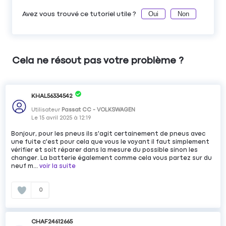
Oui
Non
Avez vous trouvé ce tutoriel utile ?
Cela ne résout pas votre problème ?
KHAL56334542
Utilisateur
Passat CC - VOLKSWAGEN
Le
15 avril 2025
à
12:19
Bonjour, pour les pneus ils s'agit certainement de pneus avec
une fuite c'est pour cela que vous le voyant il faut simplement
vérifier et soit réparer dans la mesure du possible sinon les
changer. La batterie également comme cela vous partez sur du
neuf m...
voir la suite
0
CHAF24612665