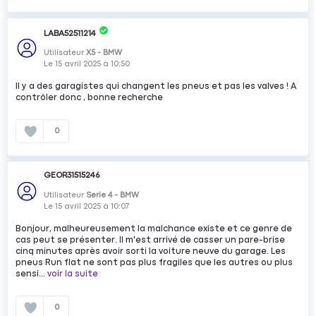
LABA52511214
Utilisateur
X5 - BMW
Le
15 avril 2025
à
10:50
Il y a des garagistes qui changent les pneus et pas les valves ! A
contrôler donc , bonne recherche
0
GEOR31515246
Utilisateur
Serie 4 - BMW
Le
15 avril 2025
à
10:07
Bonjour, malheureusement la malchance existe et ce genre de
cas peut se présenter. Il m'est arrivé de casser un pare-brise
cinq minutes après avoir sorti la voiture neuve du garage. Les
pneus Run flat ne sont pas plus fragiles que les autres ou plus
sensi...
voir la suite
0