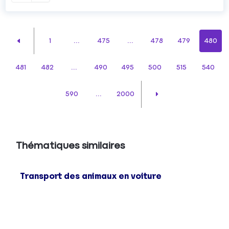
1
...
475
...
478
479
480
481
482
...
490
495
500
515
540
590
...
2000
Thématiques similaires
Transport des animaux en voiture