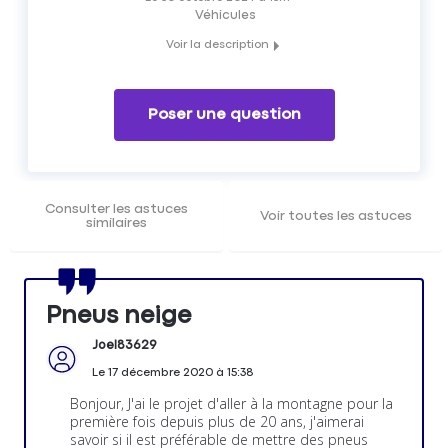
Véhicules
Voir la description
Quel équipement choisir pour son véhicule pour rouler en
montagne ?
Pneus neige ou chaînes ?
Poser une question
Les membres du Forum Auto Matmut vous répondent.
Consulter les astuces
Voir toutes les astuces
similaires
Pneus neige
Joel83629
Le
17 décembre 2020
à
15:38
Bonjour, J'ai le projet d'aller à la montagne pour la
première fois depuis plus de 20 ans, j'aimerai
savoir si il est préférable de mettre des pneus