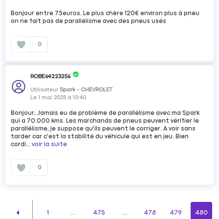
Bonjour entre 75euros. Le plus chère 120€ environ plus à pneu
on ne fait pas de parallélisme avec des pneus usés
0
ROBE64223256
Utilisateur
Spark - CHEVROLET
Le
1 mai 2025
à
10:40
Bonjour, Jamais eu de problème de parallélisme avec ma Spark
qui a 70.000 kms. Les marchands de pneus peuvent vérifier le
parallélisme, je suppose qu'ils peuvent le corriger. A voir sans
tarder car c'est la stabilité du véhicule qui est en jeu. Bien
cordi...
voir la suite
0
1
...
475
...
478
479
480