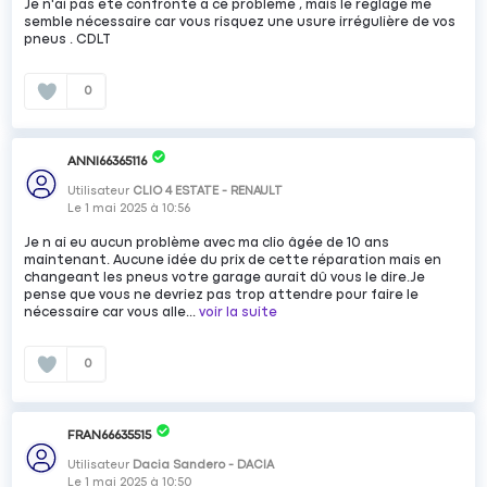
Je n'ai pas été confronté à ce problème , mais le réglage me
semble nécessaire car vous risquez une usure irrégulière de vos
pneus . CDLT
0
ANNI66365116
Utilisateur
CLIO 4 ESTATE - RENAULT
Le
1 mai 2025
à
10:56
Je n ai eu aucun problème avec ma clio âgée de 10 ans
maintenant. Aucune idée du prix de cette réparation mais en
changeant les pneus votre garage aurait dû vous le dire.Je
pense que vous ne devriez pas trop attendre pour faire le
nécessaire car vous alle...
voir la suite
0
FRAN66635515
Utilisateur
Dacia Sandero - DACIA
Le
1 mai 2025
à
10:50