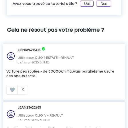
Oui
Non
Avez vous trouvé ce tutoriel utile ?
Cela ne résout pas votre problème ?
HENR26215415
Utilisateur
CLIO 4 ESTATE - RENAULT
Le
1 mai 2025
à
11:12
Voiture peu roulée - de 30000km Mauvais parallélisme usure
des pneus forte
0
JEAN23622635
Utilisateur
CLIO IV - RENAULT
Le
1 mai 2025
à
10:58