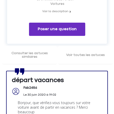
Voitures
Voir la description
Vous vous apprêtez à partir en vacances, et vous voulez
être sûrs de ne rien avoir oublié concernant votre voiture ?
Poser une question
Les membres du Forum Auto Matmut vous partagent leurs
conseils concernant les vérifications à faire sur votre
véhicule avant de prendre la route des vacances.
Consulter les astuces
Voir toutes les astuces
similaires
départ vacances
Fab2486
Le
30 juin 2020
à
19:02
Bonjour, que vérifiez-vous toujours sur votre
voiture avant de partir en vacances ? Merci
beaucoup