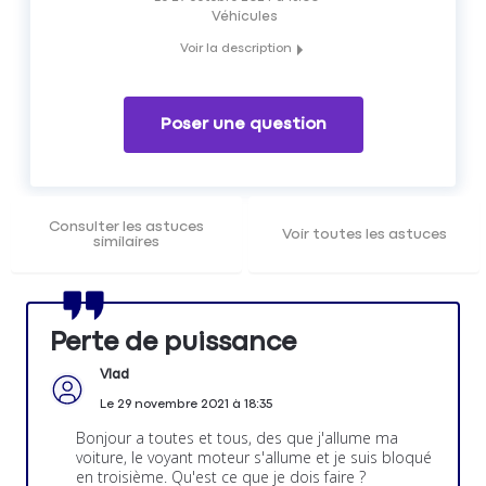
Véhicules
Voir la description
Qu'est ce que le mode sécurité ou dégradé sur un moteur
?
Poser une question
Consulter les astuces
Voir toutes les astuces
similaires
Perte de puissance
Vlad
Le
29 novembre 2021
à
18:35
Bonjour a toutes et tous, des que j'allume ma
voiture, le voyant moteur s'allume et je suis bloqué
en troisième. Qu'est ce que je dois faire ?