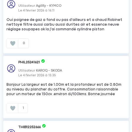
Utilisateur
Agility - KYMCO
Le
4 février 2026
à
16:11
Oui poignee de gaz a fond ou pas d'ailleurs et a chaud Robinet
nettoyé filtre aussi carbu aussi durites air et essence neuve
réglage soupapes ok la j'ai commandé cylindre piston
0
PHIL25241621
Utilisateur
KAROQ - SKODA
Le
4 février 2026
à
15:35
Bonjour La largeur est de 1.00m et la profondeur est de 0.80m
au niveau du plancher du coffre. Consommation raisonnable
pour un moteur de 150cv .environ 6l/100kms. Bonne journée
1
THIB12252666