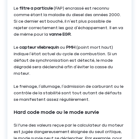
Le
filtre a particule
(FAP) encrassé est reconnu
comme étant la maladie du diesel des années 2000.
Si ce dernier est bouché, il n’est plus possible de
rejeter correctement les gaz d’échappement. Il en va
de même pour la
vanne EGR
.
Le
capteur vilebrequin
ou
PMH
(point mort haut)
indique l’état actuel du cycle de combustion. Si un
défaut de synchronisation est détecté, le mode
dégradé sera déclenché afin d’éviter la casse du
moteur.
Le freinage, l’allumage, l’admission de carburant ou le
contrôle de la stabilité sont tout autant de défauts
se manifestent assez régulièrement.
Hard code mode ou le mode survie
Si l'une des valeurs reçue par le calculateur du moteur
est jugée dangereusement éloignée du seuil critique,
le mode survie peut se déclencher. Par exemple, pour