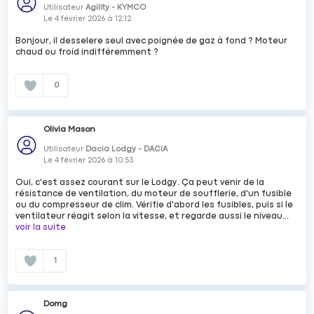
Utilisateur
Agility - KYMCO
Le
4 février 2026
à
12:12
Bonjour, il desselere seul avec poignée de gaz à fond ? Moteur
chaud ou froid indifféremment ?
0
Olivia Mason
Utilisateur
Dacia Lodgy - DACIA
Le
4 février 2026
à
10:53
Oui, c'est assez courant sur le Lodgy. Ça peut venir de la
résistance de ventilation, du moteur de soufflerie, d'un fusible
ou du compresseur de clim. Vérifie d'abord les fusibles, puis si le
ventilateur réagit selon la vitesse, et regarde aussi le niveau...
voir la suite
1
Domg