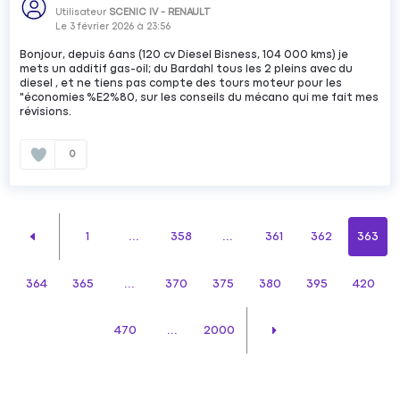
Utilisateur
SCENIC IV - RENAULT
Le
3 février 2026
à
23:56
Bonjour, depuis 6ans (120 cv Diesel Bisness, 104 000 kms) je
mets un additif gas-oil; du Bardahl tous les 2 pleins avec du
diesel , et ne tiens pas compte des tours moteur pour les
"économies %E2%80, sur les conseils du mécano qui me fait mes
révisions.
0
1
...
358
...
361
362
363
364
365
...
370
375
380
395
420
470
...
2000