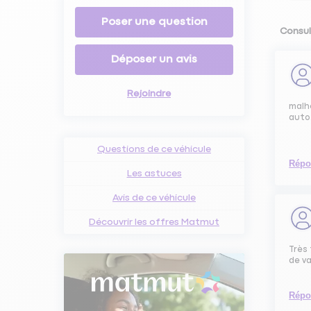
Poser une question
Consul
Déposer un avis
Rejoindre
malhe
auto
Questions de ce véhicule
Répo
Les astuces
Avis de ce véhicule
Découvrir les offres Matmut
Très 
de va
Répo