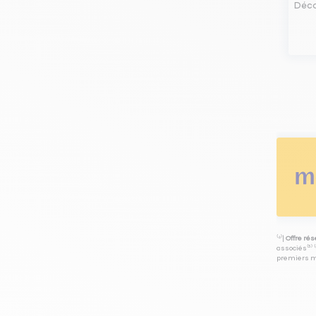
Déco
⁽⁴⁾|
Offre ré
associés⁽³⁾ 
premiers mo