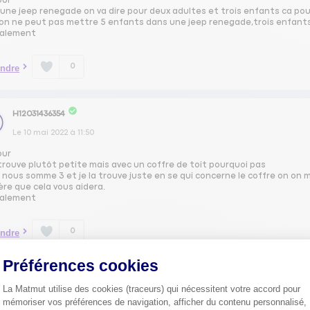
our
une jeep renegade on va dire pour deux adultes et trois enfants ca pour
 on ne peut pas mettre 5 enfants dans une jeep renegade,trois enfants
ialement
0
ndre
H12031436354
Le
10 mai 2022
à
11:50
our
 trouve plutôt petite mais avec un coffre de toit pourquoi pas
nous somme 3 et je la trouve juste en se qui concerne le coffre on on m
ère que cela vous aidera.
ialement
0
ndre
Préférences cookies
HERV41616365
La Matmut utilise des cookies (traceurs) qui nécessitent votre accord pour
Le
10 mai 2022
à
11:35
mémoriser vos préférences de navigation, afficher du contenu personnalisé,