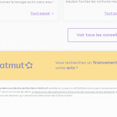
équipe toutes les voitures ne
uvrez le lavage auto sans eau !
Tout savoir
Tout sa
Voir tous les consei
Vous recherchez un
financement
votre
auto
?
servée aux clients particuliers Matmut
valable du jusqu’au 31/12/2024 inclus pour toute comm
⁽⁵⁾, dans la limite de 450 €,
à l’exclusion des cotisations d’assurance incluses le cas échéant
,
is de location, qui viendra en déduction de la facturation.