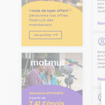
Bonj
pour 
deja
1 mois de loyer offert
⁽⁴⁾.
cord
Découvrez nos offres
flash LLD dès
Répo
maintenant.
J'en profite
Bonj
je la
Nous 
j'esp
cord
Répo
Assurance 2R Mobilité
à partir de
7,41 €/mois