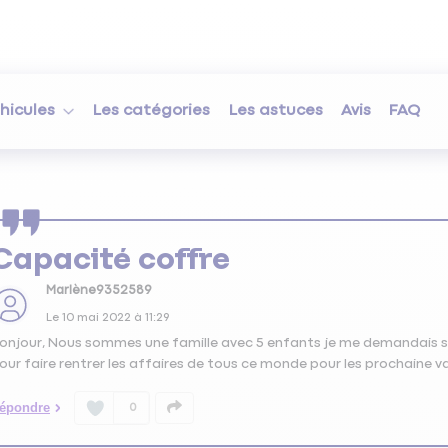
hicules
Les catégories
Les astuces
Avis
FAQ
Capacité coffre
Marlène9352589
Le
10 mai 2022
à
11:29
onjour, Nous sommes une famille avec 5 enfants je me demandais si
our faire rentrer les affaires de tous ce monde pour les prochaine 
épondre
0