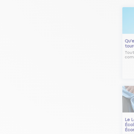
Qu'e
tour
Tout
comm
Le L
Écol
Éco