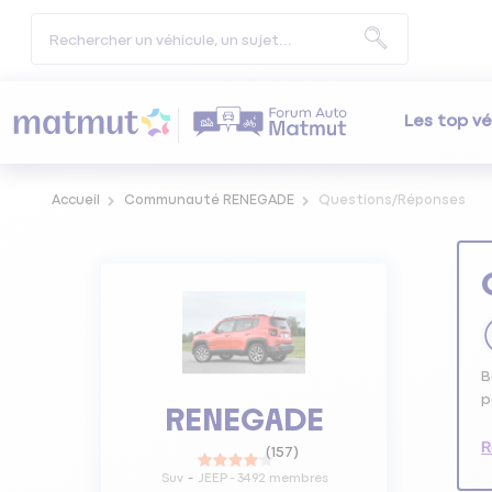
Les top vé
Accueil
Communauté RENEGADE
Questions/Réponses
B
p
RENEGADE
R
(
157
)
Suv
JEEP
-
3492
membres