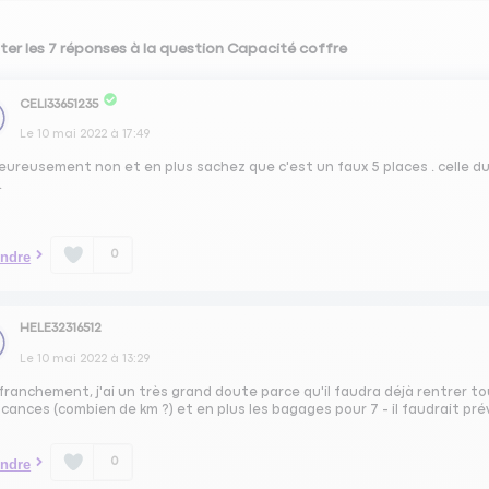
ter les 7 réponses à la question Capacité coffre
CELI33651235
Le
10 mai 2022
à
17:49
ureusement non et en plus sachez que c'est un faux 5 places . celle du
.
0
ndre
HELE32316512
Le
10 mai 2022
à
13:29
franchement, j'ai un très grand doute parce qu'il faudra déjà rentrer 
cances (combien de km ?) et en plus les bagages pour 7 - il faudrait prév
0
ndre