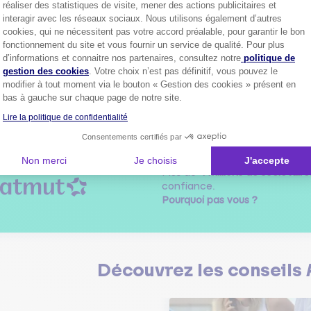
réaliser des statistiques de visite, mener des actions publicitaires et
our
interagir avec les réseaux sociaux. Nous utilisons également d’autres
ffre est trop petit pour les bagages d'une famille de 5 personnes c'est
cookies, qui ne nécessitent pas votre accord préalable, pour garantir le bon
fonctionnement du site et vous fournir un service de qualité. Pour plus
Axeptio consent
0
ndre
d’informations et connaitre nos partenaires, consultez notre
politique de
gestion des cookies
. Votre choix n’est pas définitif, vous pouvez le
modifier à tout moment via le bouton « Gestion des cookies » présent en
bas à gauche sur chaque page de notre site.
1
Lire la politique de confidentialité
Consentements certifiés par
Non merci
Je choisis
J'accepte
Plus de
4 millions de sociétaire
confiance.
Pourquoi pas vous ?
Découvrez les
conseils