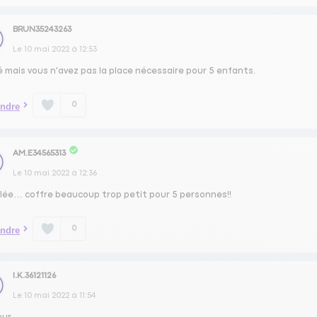
BRUN35243263
Le
10 mai 2022
à
12:53
 mais vous n'avez pas la place nécessaire pour 5 enfants.
0
ndre
AM.E34565313
Le
10 mai 2022
à
12:36
lée… coffre beaucoup trop petit pour 5 personnes!!
0
ndre
I.K.36121126
Le
10 mai 2022
à
11:54