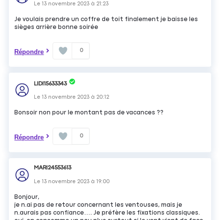
Le
13 novembre 2023
à
21:23
Je voulais prendre un coffre de toit finalement je baisse les
sièges arrière bonne soirée
0
Répondre
LIDI15633343
Le
13 novembre 2023
à
20:12
Bonsoir non pour le montant pas de vacances ??
0
Répondre
MARI24553613
Le
13 novembre 2023
à
19:00
Bonjour,
je n.ai pas de retour concernant les ventouses, mais je
n.aurais pas confiance…. Je préfère les fixations classiques.