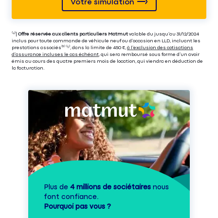
Votre simulation
⁽⁴⁾|
Offre réservée aux clients particuliers Matmut
valable du jusqu’au 31/12/2024
inclus pour toute commande de véhicule neuf ou d’occasion en LLD, incluant les
prestations associés⁽³⁾ ⁽⁵⁾, dans la limite de 450 €,
à l’exclusion des cotisations
d’assurance incluses le cas échéant
, qui sera remboursé sous forme d’un avoir
émis au cours des quatre premiers mois de location, qui viendra en déduction de
la facturation.
Plus de
4 millions de sociétaires
nous
font confiance.
Pourquoi pas vous ?