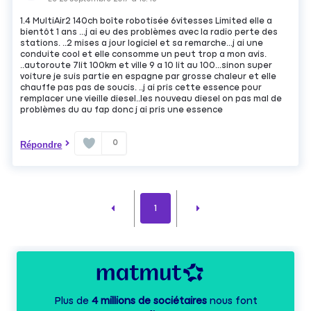
1.4 MultiAir2 140ch boîte robotisée 6vitesses Limited elle a
bientôt 1 ans ...j ai eu des problèmes avec la radio perte des
stations. ..2 mises a jour logiciel et sa remarche...j ai une
conduite cool et elle consomme un peut trop a mon avis.
..autoroute 7lit 100km et ville 9 a 10 lit au 100...sinon super
voiture je suis partie en espagne par grosse chaleur et elle
chauffe pas pas de soucis. ..j ai pris cette essence pour
remplacer une vieille diesel..les nouveau diesel on pas mal de
problèmes du au fap donc j ai pris une essence
0
Répondre
1
Plus de
4 millions de sociétaires
nous font