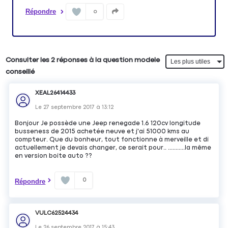
Répondre
0
Consulter les 2 réponses à la question modele
conseillé
XEAL26414433
Le
27 septembre 2017
à
13:12
Bonjour Je possède une Jeep renegade 1.6 120cv longitude
busseness de 2015 achetée neuve et j'ai 51000 kms au
compteur. Que du bonheur, tout fonctionne à merveille et di
actuellement je devais changer, ce serait pour.. ...........la même
en version boite auto ??
0
Répondre
VULC62524434
Le
26 septembre 2017
à
15:43