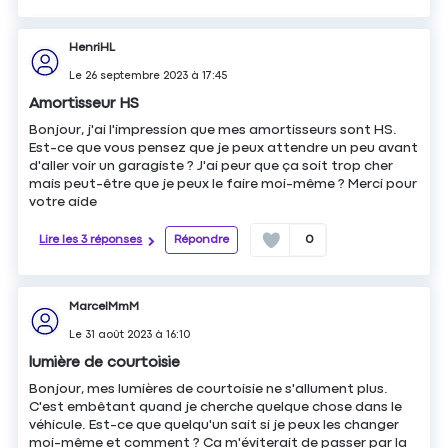
HenriHL
Le
26 septembre 2023
à
17:45
Amortisseur HS
Bonjour, j'ai l'impression que mes amortisseurs sont HS.
Est-ce que vous pensez que je peux attendre un peu avant
d'aller voir un garagiste ? J'ai peur que ça soit trop cher
mais peut-être que je peux le faire moi-même ? Merci pour
votre aide
Lire les 3 réponses
Répondre
0
MarcelMmM
Le
31 août 2023
à
16:10
lumière de courtoisie
Bonjour, mes lumières de courtoisie ne s'allument plus.
C'est embêtant quand je cherche quelque chose dans le
véhicule. Est-ce que quelqu'un sait si je peux les changer
moi-même et comment ? Ca m'éviterait de passer par la