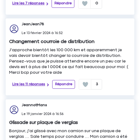
Lire les 7 réponses
Répondre
0
JeanJean78
Le
13 février 2024
à
16:52
Changement courroie de distribution
J'approche bientôt les 100 000 km et apparemment je
vais devoir bientôt changer la courroie de distribution.
Pensez-vous que je puisse attendre encore un peu car le
devis est à plus de 1 000€ ce qui fait beaucoup pour moi :(
Merci bcp pour votre aide
Lire les 11 réponses
Répondre
3
JeannotMans
Le
19 janvier 2024
à
16:56
Glissade sur plaque de verglas
Bonjour, j'ai glissé avec mon camion sur une plaque de
verglas … Sale temps pour conduire … Mon camion a été