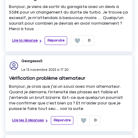
Bonjour, je viens de sortir du garagiste avec un devis à
538€ pour un changement du durite de turbo. Je trouve ça
excessif, je m'attendais à beaucoup moins … Quelqu'un
saurait pour combien je devrais en avoir normalement ?
Merci à tous
Lire la réponse
Répondre
0
GeorgesssS
Le
13 novembre 2023
à
17:20
Vérification problème alternateur
Bonjour, je crois que j'ai un souci avec mon alternateur.
Quand je démarre, l'intensité des phases est faible et
j'entends un bruit bizarre. Est-ce que quelqu'un pourrait
me confirmer que c'est bien ça ? Et m'aider pour que je
puisse le faire tout seu...
voir la suite
Lire les 3 réponses
Répondre
0