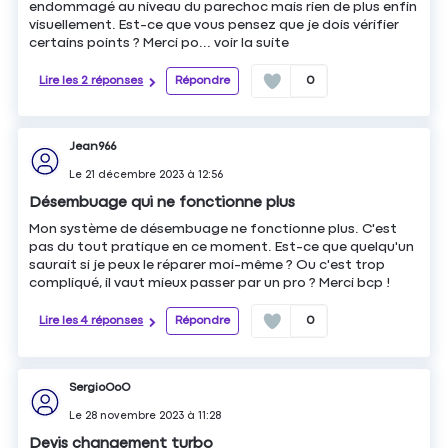
endommagé au niveau du parechoc mais rien de plus enfin
visuellement. Est-ce que vous pensez que je dois vérifier
certains points ? Merci po...
voir la suite
Lire les 2 réponses
Répondre
0
Jean966
Le
21 décembre 2023
à
12:56
Désembuage qui ne fonctionne plus
Mon système de désembuage ne fonctionne plus. C'est
pas du tout pratique en ce moment. Est-ce que quelqu'un
saurait si je peux le réparer moi-même ? Ou c'est trop
compliqué, il vaut mieux passer par un pro ? Merci bcp !
Lire les 4 réponses
Répondre
0
SergioOoO
Le
28 novembre 2023
à
11:28
Devis changement turbo