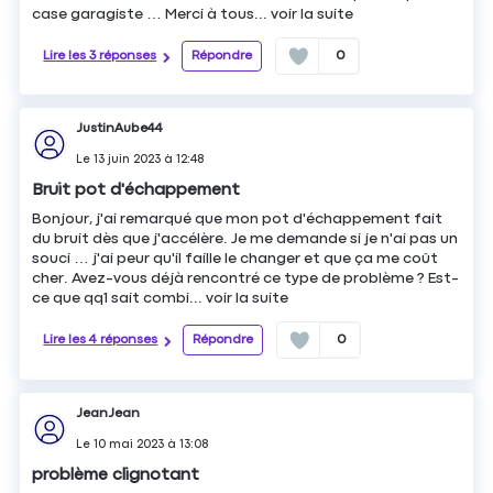
case garagiste … Merci à tous...
voir la suite
Lire les 3 réponses
Répondre
0
JustinAube44
Le
13 juin 2023
à
12:48
Bruit pot d'échappement
Bonjour, j'ai remarqué que mon pot d'échappement fait
du bruit dès que j'accélère. Je me demande si je n'ai pas un
souci … j'ai peur qu'il faille le changer et que ça me coût
cher. Avez-vous déjà rencontré ce type de problème ? Est-
ce que qq1 sait combi...
voir la suite
Lire les 4 réponses
Répondre
0
JeanJean
Le
10 mai 2023
à
13:08
problème clignotant