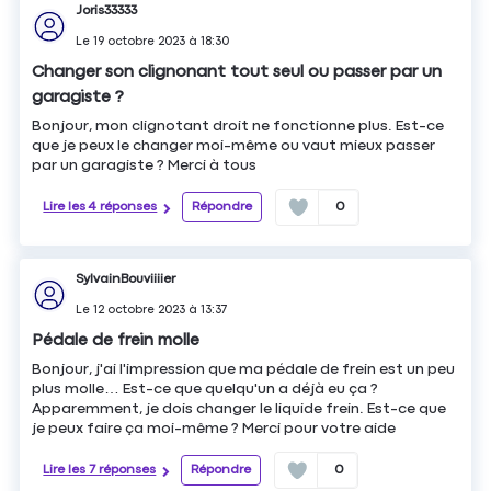
Joris33333
Le
19 octobre 2023
à
18:30
Changer son clignonant tout seul ou passer par un
garagiste ?
Bonjour, mon clignotant droit ne fonctionne plus. Est-ce
que je peux le changer moi-même ou vaut mieux passer
par un garagiste ? Merci à tous
Lire les 4 réponses
Répondre
0
SylvainBouviiiier
Le
12 octobre 2023
à
13:37
Pédale de frein molle
Bonjour, j'ai l'impression que ma pédale de frein est un peu
plus molle… Est-ce que quelqu'un a déjà eu ça ?
Apparemment, je dois changer le liquide frein. Est-ce que
je peux faire ça moi-même ? Merci pour votre aide
Lire les 7 réponses
Répondre
0