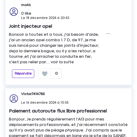
mo46
0
like
Le
18 décembre 2024
à
20:43
Joint injecteur opel
Bonsoir a toutes et a tous, j'ai besoin d'aide,
j'ai un ancien opel combo 1.7 D, de 97, je me
suis lancé pour changer les joints d'injecteur,
deja la derniere bague, ou il y a les retour, a
tourne ,et j'ai arracher la conduite en fer,
c'est pas relier par...
voir la suite
Répondre
0
Victor7414785
Le
16 décembre 2024
à
10:55
Paiement autoroute flux libre professionnel
Bonjour, Je prends régulièrement l'A13 pour mes
déplacements professionnels, et j'ai récemment constaté
qu'il n'y avait plus de péage physique. J'ai compris que le
paiement se fait désormais en ligne via le site de la SANEF,