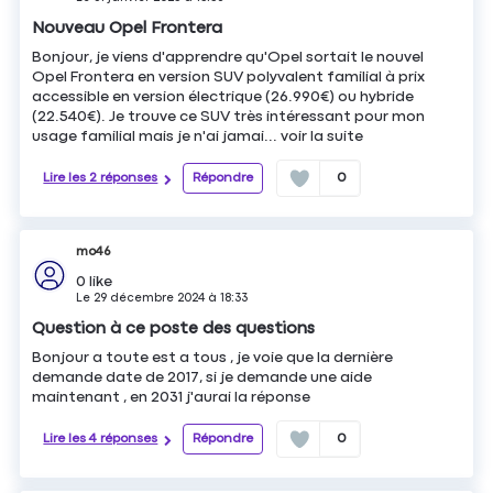
Nouveau Opel Frontera
Bonjour, je viens d'apprendre qu'Opel sortait le nouvel
Opel Frontera en version SUV polyvalent familial à prix
accessible en version électrique (26.990€) ou hybride
(22.540€). Je trouve ce SUV très intéressant pour mon
usage familial mais je n'ai jamai...
voir la suite
Lire les 2 réponses
Répondre
0
mo46
0
like
Le
29 décembre 2024
à
18:33
Question à ce poste des questions
Bonjour a toute est a tous , je voie que la dernière
demande date de 2017, si je demande une aide
maintenant , en 2031 j'aurai la réponse
Lire les 4 réponses
Répondre
0