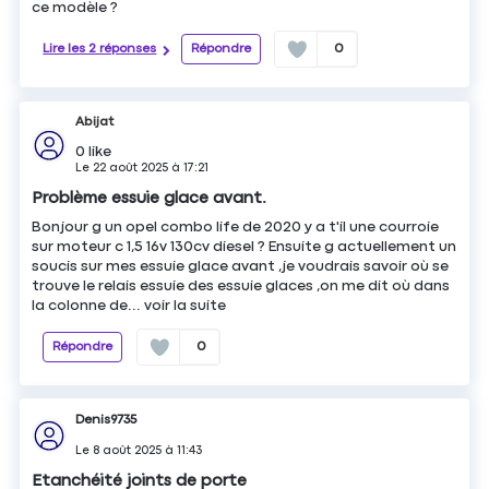
ce modèle ?
Lire les 2 réponses
Répondre
0
Abijat
0
like
Le
22 août 2025
à
17:21
Problème essuie glace avant.
Bonjour g un opel combo life de 2020 y a t'il une courroie
sur moteur c 1,5 16v 130cv diesel ? Ensuite g actuellement un
soucis sur mes essuie glace avant ,je voudrais savoir où se
trouve le relais essuie des essuie glaces ,on me dit où dans
la colonne de...
voir la suite
Répondre
0
Denis9735
Le
8 août 2025
à
11:43
Etanchéité joints de porte