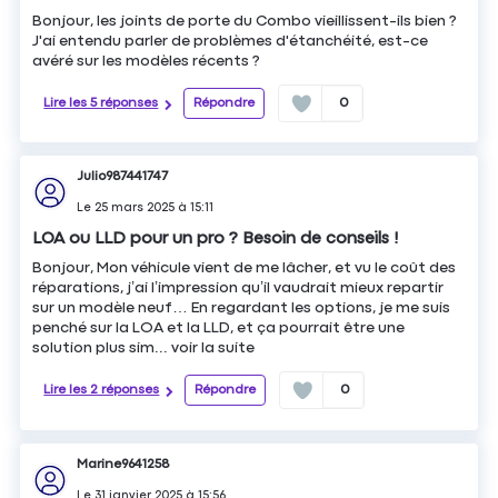
Bonjour, les joints de porte du Combo vieillissent-ils bien ?
J'ai entendu parler de problèmes d'étanchéité, est-ce
avéré sur les modèles récents ?
Lire les 5 réponses
Répondre
0
Julio987441747
Le
25 mars 2025
à
15:11
LOA ou LLD pour un pro ? Besoin de conseils !
Bonjour, Mon véhicule vient de me lâcher, et vu le coût des
réparations, j’ai l’impression qu’il vaudrait mieux repartir
sur un modèle neuf… En regardant les options, je me suis
penché sur la LOA et la LLD, et ça pourrait être une
solution plus sim...
voir la suite
Lire les 2 réponses
Répondre
0
Marine9641258
Le
31 janvier 2025
à
15:56