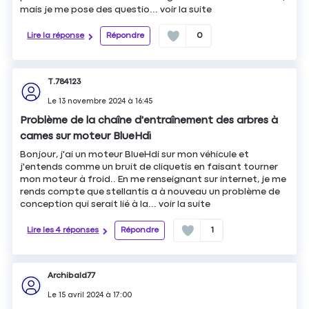
mais je me pose des questio...
voir la suite
Lire la réponse
Répondre
0
T.784123
Le
13 novembre 2024
à
16:45
Problème de la chaîne d'entraînement des arbres à
cames sur moteur BlueHdi
Bonjour, j'ai un moteur BlueHdi sur mon véhicule et
j'entends comme un bruit de cliquetis en faisant tourner
mon moteur à froid.. En me renseignant sur internet, je me
rends compte que stellantis a à nouveau un problème de
conception qui serait lié à la...
voir la suite
Lire les 4 réponses
Répondre
1
Archibald77
Le
15 avril 2024
à
17:00