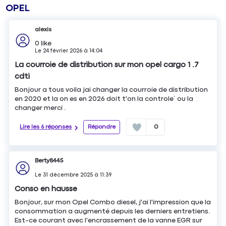
OPEL
alexis
0
like
Le
24 février 2026
à
14:04
La courroie de distribution sur mon opel cargo 1 .7
cdti
Bonjour a tous voila jai changer la courroie de distribution
en 2020 et la on es en 2026 doit t'on la controle´ ou la
changer merci .
Lire les 6 réponses
Répondre
0
Berty8445
Le
31 décembre 2025
à
11:39
Conso en hausse
Bonjour, sur mon Opel Combo diesel, j'ai l'impression que la
consommation a augmenté depuis les derniers entretiens.
Est-ce courant avec l'encrassement de la vanne EGR sur