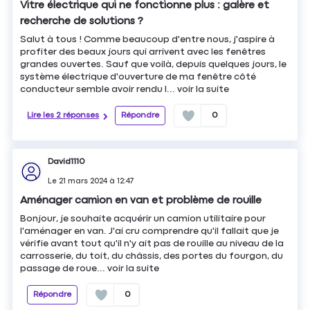
Vitre électrique qui ne fonctionne plus : galère et
recherche de solutions ?
Salut à tous ! Comme beaucoup d'entre nous, j'aspire à
profiter des beaux jours qui arrivent avec les fenêtres
grandes ouvertes. Sauf que voilà, depuis quelques jours, le
système électrique d'ouverture de ma fenêtre côté
conducteur semble avoir rendu l...
voir la suite
Lire les 2 réponses
Répondre
0
David1110
Le
21 mars 2024
à
12:47
Aménager camion en van et problème de rouille
Bonjour, je souhaite acquérir un camion utilitaire pour
l'aménager en van. J'ai cru comprendre qu'il fallait que je
vérifie avant tout qu'il n'y ait pas de rouille au niveau de la
carrosserie, du toit, du châssis, des portes du fourgon, du
passage de roue...
voir la suite
Répondre
0