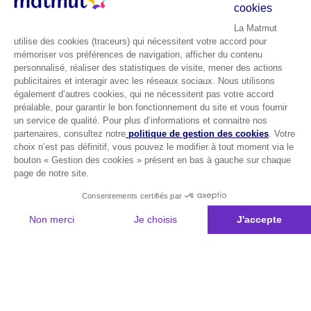
cookies
La Matmut
utilise des cookies (traceurs) qui nécessitent votre accord pour
mémoriser vos préférences de navigation, afficher du contenu
personnalisé, réaliser des statistiques de visite, mener des actions
publicitaires et interagir avec les réseaux sociaux. Nous utilisons
également d’autres cookies, qui ne nécessitent pas votre accord
préalable, pour garantir le bon fonctionnement du site et vous fournir
un service de qualité. Pour plus d’informations et connaitre nos
partenaires, consultez notre
politique de gestion des cookies
. Votre
choix n’est pas définitif, vous pouvez le modifier à tout moment via le
bouton « Gestion des cookies » présent en bas à gauche sur chaque
page de notre site.
Consentements certifiés par
Non merci
Je choisis
J'accepte
Plateforme de Gestion du Consentement : Personnalisez vos Options
Axeptio consent
Notre plateforme vous permet d'adapter et de gérer vos paramètres de 