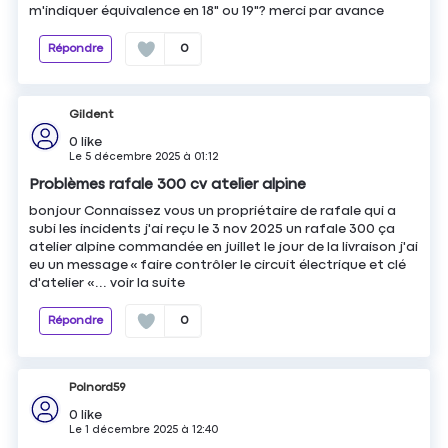
m'indiquer équivalence en 18" ou 19"? merci par avance
Répondre
0
Gildent
0
like
Le
5 décembre 2025
à
01:12
Problèmes rafale 300 cv atelier alpine
bonjour Connaissez vous un propriétaire de rafale qui a
subi les incidents j'ai reçu le 3 nov 2025 un rafale 300 ça
atelier alpine commandée en juillet le jour de la livraison j'ai
eu un message « faire contrôler le circuit électrique et clé
d'atelier «...
voir la suite
Répondre
0
Polnord59
0
like
Le
1 décembre 2025
à
12:40