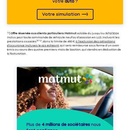
votre
auto
?
Votre simulation
⁽⁴⁾|
Offre réservée aux clients particuliers Matmut
valable du jusqu’au 31/12/2024
inclus pour toute commande de véhicule neuf ou d’occasion en LLD, incluant les
prestations associés⁽³⁾ ⁽⁵⁾, dans la limite de 450 €,
à l’exclusion des cotisations
d’assurance incluses le cas échéant
, qui sera remboursé sous forme d’un avoir
émis au cours des quatre premiers mois de location, qui viendra en déduction de
la facturation.
Plus de
4 millions de sociétaires
nous