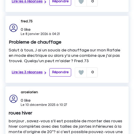
Lire les 6 réponses
Répondre
0
fred.73
0
like
Le
8 janvier 2026
à
04:21
Probleme de chauffage
Salut à tous, J ai un soucis de chauffage sur mon Rafale
en mode électrique ou alors y'a une combine que j'ai pas
trouvé. Quelqu'un peut m'aider ? Fred.73
Lire les 3 réponses
Répondre
0
arcelorien
0
like
Le
10 décembre 2025
à
10:27
roues hiver
bonjour , savez-vous s'il est possible de monter des roues
hiver complètes avec des tailles de jantes inférieures à la
monte d'origine de 20"? si c'est possible pouvez-vous une