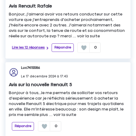
Avis Renault Rafale
Bonjour, j'aimerai avoir vos retours conducteur sur cette
voiture que j'entreprends d'acheter prochainement,
j'hésite encore avec 2 autres. J'aimerai notamment des
avis sur le confort, la tenue de route et sa consommation
réelle sur autoroute svp ? merci ...
voir la suite
Lire les 12 réponses
Répondre
0
Luc7415586
Le
17 décembre 2024
à
17:43
Avis sur la nouvelle Renault 5
Bonjour à tous, Je me permets de solliciter vos retours
d'expérience car je réfléchis sérieusement à acheter la
nouvelle Renault 5 électrique pour mes trajets quotidiens
en ville. Elle m'intéresse beaucoup : son design me plaît, le
prix me semble plus ...
voir la suite
Répondre
0