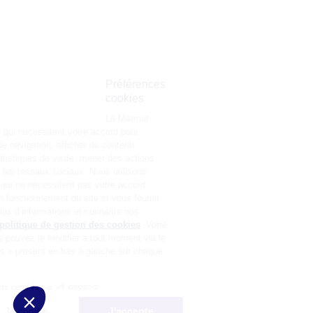
Préférences
cookies
La Matmut
utilise des cookies (traceurs) qui nécessitent votre accord pour
mémoriser vos préférences de navigation, afficher du contenu
personnalisé, réaliser des statistiques de visite, mener des actions
publicitaires et interagir avec les réseaux sociaux. Nous utilisons
également d’autres cookies, qui ne nécessitent pas votre accord
préalable, pour garantir le bon fonctionnement du site et vous fournir
un service de qualité. Pour plus d’informations et connaitre nos
partenaires, consultez notre
politique de gestion des cookies
. Votre
choix n’est pas définitif, vous pouvez le modifier à tout moment via le
bouton « Gestion des cookies » présent en bas à gauche sur chaque
page de notre site.
Consentements certifiés par
Non merci
Je choisis
J'accepte