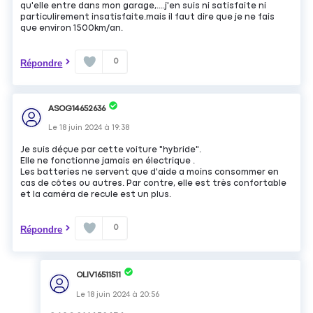
qu'elle entre dans mon garage,....j'en suis ni satisfaite ni
particulirement insatisfaite.mais il faut dire que je ne fais
que environ 1500km/an.
0
Répondre
ASOG14652636
Le
18 juin 2024
à
19:38
Je suis déçue par cette voiture "hybride".
Elle ne fonctionne jamais en électrique .
Les batteries ne servent que d'aide a moins consommer en
cas de côtes ou autres. Par contre, elle est très confortable
et la caméra de recule est un plus.
0
Répondre
OLIV16511511
Le
18 juin 2024
à
20:56