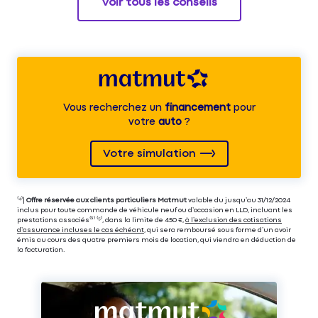
Voir tous les conseils
Vous recherchez un
financement
pour
votre
auto
?
Votre simulation
⁽⁴⁾|
Offre réservée aux clients particuliers Matmut
valable du jusqu’au 31/12/2024
inclus pour toute commande de véhicule neuf ou d’occasion en LLD, incluant les
prestations associés⁽³⁾ ⁽⁵⁾, dans la limite de 450 €,
à l’exclusion des cotisations
d’assurance incluses le cas échéant
, qui sera remboursé sous forme d’un avoir
émis au cours des quatre premiers mois de location, qui viendra en déduction de
la facturation.