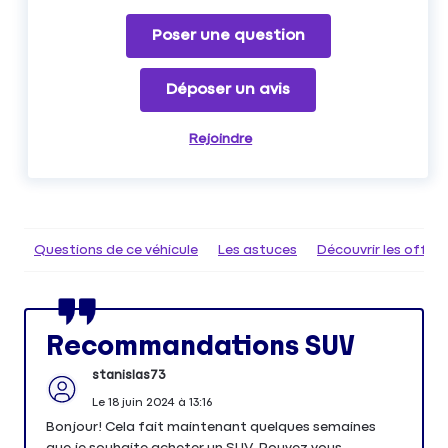
Poser une question
Déposer un avis
Rejoindre
Questions de ce véhicule
Les astuces
Découvrir les offr
Recommandations SUV
stanislas73
Le
18 juin 2024
à
13:16
Bonjour! Cela fait maintenant quelques semaines
que je souhaite acheter un SUV. Pouvez vous