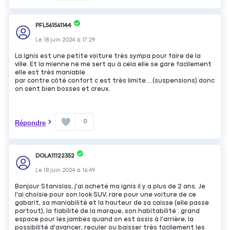
PFL561561144
Le
18 juin 2024
à
17:29
La Ignis est une petite voiture très sympa pour faire de la
ville. Et la mienne ne me sert qu à cela elle se gare facilement
elle est très maniable
par contre côté confort c est très limite…(suspensions) donc
on sent bien bosses et creux.
0
Répondre
DOLA11122352
Le
18 juin 2024
à
16:49
Bonjour Stanislas, j'ai acheté ma ignis il y a plus de 2 ans. Je
l'ai choisie pour son look SUV, rare pour une voiture de ce
gabarit, sa maniabilité et la hauteur de sa caisse (elle passe
partout), la fiabilité de la marque, son habitabilité : grand
espace pour les jambes quand on est assis à l'arrière, la
possibilité d'avancer, reculer ou baisser très facilement les