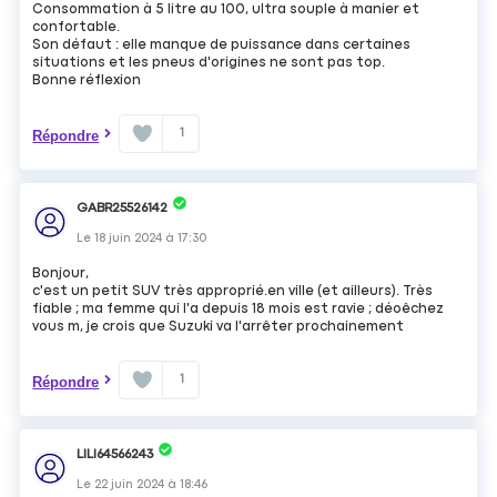
Consommation à 5 litre au 100, ultra souple à manier et
confortable.
Son défaut : elle manque de puissance dans certaines
situations et les pneus d'origines ne sont pas top.
Bonne réflexion
1
Répondre
GABR25526142
Le
18 juin 2024
à
17:30
Bonjour,
c'est un petit SUV très approprié.en ville (et ailleurs). Très
fiable ; ma femme qui l'a depuis 18 mois est ravie ; déoêchez
vous m, je crois que Suzuki va l'arrêter prochainement
1
Répondre
LILI64566243
Le
22 juin 2024
à
18:46