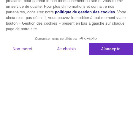
préalable, pour garantir le bon fonctionnement du site et vous fournir
un service de qualité. Pour plus d’informations et connaitre nos
partenaires, consultez notre
politique de gestion des cookies
. Votre
choix n’est pas définitif, vous pouvez le modifier à tout moment via le
bouton « Gestion des cookies » présent en bas à gauche sur chaque
page de notre site.
Consentements certifiés par
Non merci
Je choisis
J'accepte
Plateforme de Gestion du Consentement : Personnalisez vos Options
Axeptio consent
Notre plateforme vous permet d'adapter et de gérer vos paramètres de 
Les conseils Matmut
Besoin d'une estimation ?