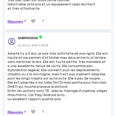
très bien avec son assistance hybride.
imbattable côté prix et un équipement radio bluffant.
et très attachante.
0
Répondre
SABR13433255
Le
18 juin 2024
à
18:02
Acheté il y a 4 ans, je suis très satisfaite de mon Ignis. Elle est
haute et me permet d'attacher mes deux enfants à l'arrière
sans me briser le dos. Elle est toute petite, très maniable et
a une excellente tenue de route. Elle consomme peu
(hybridation légère). Elle convient pour les déplacements
citadins ou à la montagne, mais n'est pas vraiment adaptée
pour les longs trajets sur autoroute. Elle a peu de couple...
Elle est adaptée à ma taille (1m75) mais petite pour mon mari
(1m87) qui touche presque le plafond.
Enfin, les options sont TB : aide au freinage d'urgence, sièges
chauffants, Car Play/ Android auto...
un excellent rapport qualité-prix
0
Répondre