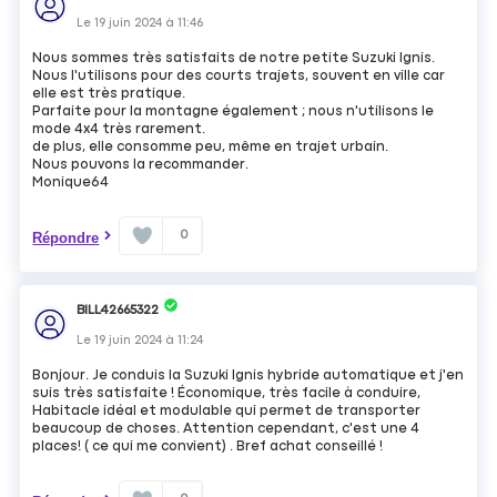
Le
19 juin 2024
à
11:46
Nous sommes très satisfaits de notre petite Suzuki Ignis.
Nous l'utilisons pour des courts trajets, souvent en ville car
elle est très pratique.
Parfaite pour la montagne également ; nous n'utilisons le
mode 4x4 très rarement.
de plus, elle consomme peu, même en trajet urbain.
Nous pouvons la recommander.
Monique64
0
Répondre
BILL42665322
Le
19 juin 2024
à
11:24
Bonjour. Je conduis la Suzuki Ignis hybride automatique et j'en
suis très satisfaite ! Économique, très facile à conduire,
Habitacle idéal et modulable qui permet de transporter
beaucoup de choses. Attention cependant, c'est une 4
places! ( ce qui me convient) . Bref achat conseillé !