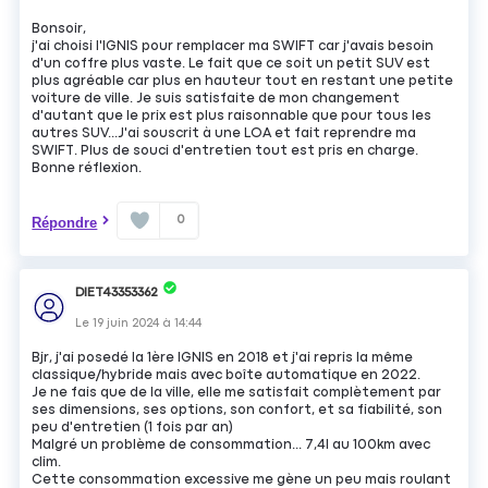
Bonsoir,
j'ai choisi l'IGNIS pour remplacer ma SWIFT car j'avais besoin
d'un coffre plus vaste. Le fait que ce soit un petit SUV est
plus agréable car plus en hauteur tout en restant une petite
voiture de ville. Je suis satisfaite de mon changement
d'autant que le prix est plus raisonnable que pour tous les
autres SUV...J'ai souscrit à une LOA et fait reprendre ma
SWIFT. Plus de souci d'entretien tout est pris en charge.
Bonne réflexion.
0
Répondre
DIET43353362
Le
19 juin 2024
à
14:44
Bjr, j'ai posedé la 1ère IGNIS en 2018 et j'ai repris la même
classique/hybride mais avec boîte automatique en 2022.
Je ne fais que de la ville, elle me satisfait complètement par
ses dimensions, ses options, son confort, et sa fiabilité, son
peu d'entretien (1 fois par an)
Malgré un problème de consommation... 7,4l au 100km avec
clim.
Cette consommation excessive me gène un peu mais roulant