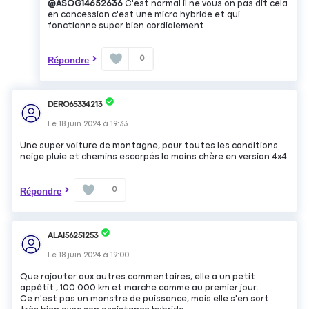
@ASOG14652636
C'est normal il ne vous on pas dit cela
en concession c'est une micro hybride et qui
fonctionne super bien cordialement
0
Répondre
DERO65334213
Le
18 juin 2024
à
19:33
Une super voiture de montagne, pour toutes les conditions
neige pluie et chemins escarpés la moins chère en version 4x4
0
Répondre
ALAI56251253
Le
18 juin 2024
à
19:00
Que rajouter aux autres commentaires, elle a un petit
appêtit , 100 000 km et marche comme au premier jour.
Ce n'est pas un monstre de puissance, mais elle s'en sort