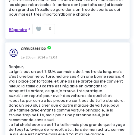
(frontalière) et donc moins chers aussi. Elle est spacieuse et
les sièges rabattables à l arrière dont parfaits car j ai besoin
d un grand coffre,elle se gare dans un trou de souris ce qui
pour moi est très important!bonne chance
0
Répondre
CRRN23644122
Le
20 juin 2024
à
12:03
Bonjour,
La Ignis est un petit SUV, car moins de 4 mètre de long, mais
c'est une bonne voiture. malgré ses 4 ch une bonne reprise, 4
vrais place confortable, et une assise droite qui me convient
mieux. la taille du coffre est réglable en avançant la
banquette arrière, ce que je trouve très pratique.
suzuki son réputé pour avoir des voitures de qualité et
robuste. par contre les pneus ne sont pas de taille standard,
donc un peu plus cher que d'autre marque de voiture. pour
une famille avec enfants comme voiture principale, je la
trouve trop petite, mais pour une personne seul, je la
recommande sans souci.
Je l'ai choisi pour sa petite taille mais plus grande que la yago
de tooyta, twingo de renault etc... lors de mon achat. comme
je dis, elle est petite mais elle a tout d'une grande.