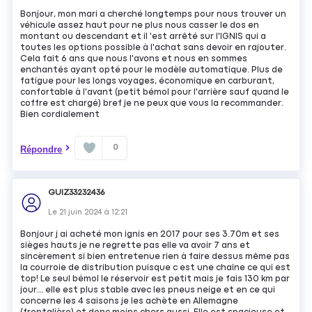
Bonjour, mon mari a cherché longtemps pour nous trouver un
véhicule assez haut pour ne plus nous casser le dos en
montant ou descendant et il 'est arrêté sur l'IGNIS qui a
toutes les options possible à l'achat sans devoir en rajouter.
Cela fait 6 ans que nous l'avons et nous en sommes
enchantés ayant opté pour le modèle automatique. Plus de
fatigue pour les longs voyages, économique en carburant,
confortable à l'avant (petit bémol pour l'arrière sauf quand le
coffre est chargé) bref je ne peux que vous la recommander.
Bien cordialement
0
Répondre
GUIZ33232436
Le
21 juin 2024
à
12:21
Bonjour j ai acheté mon ignis en 2017 pour ses 3.70m et ses
sièges hauts je ne regrette pas elle va avoir 7 ans et
sincèrement si bien entretenue rien à faire dessus même pas
la courroie de distribution puisque c est une chaîne ce qui est
top! Le seul bémol le réservoir est petit mais je fais 130 km par
jour... elle est plus stable avec les pneus neige et en ce qui
concerne les 4 saisons je les achète en Allemagne