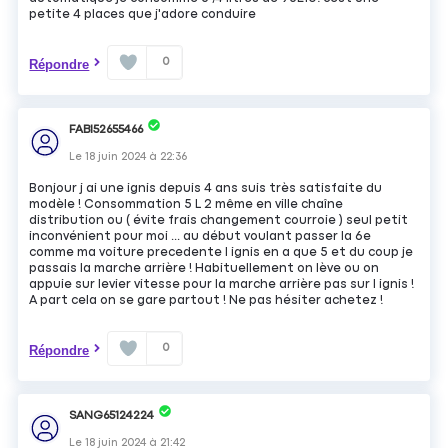
petite 4 places que j'adore conduire
0
Répondre
FABI52655466
Le
18 juin 2024
à
22:36
Bonjour j ai une ignis depuis 4 ans suis très satisfaite du
modèle ! Consommation 5 L 2 même en ville chaîne
distribution ou ( évite frais changement courroie ) seul petit
inconvénient pour moi ... au début voulant passer la 6e
comme ma voiture precedente l ignis en a que 5 et du coup je
passais la marche arrière ! Habituellement on lève ou on
appuie sur levier vitesse pour la marche arrière pas sur l ignis !
A part cela on se gare partout ! Ne pas hésiter achetez !
0
Répondre
SANG65124224
Le
18 juin 2024
à
21:42