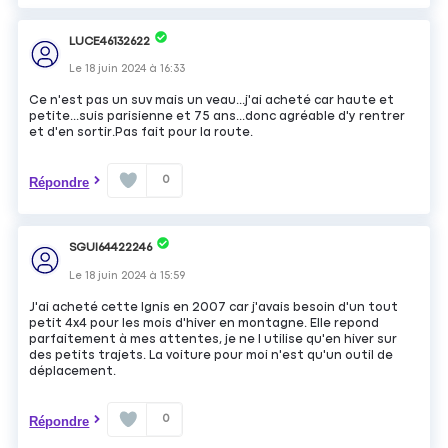
LUCE46132622
Le
18 juin 2024
à
16:33
Ce n'est pas un suv mais un veau...j'ai acheté car haute et
petite...suis parisienne et 75 ans...donc agréable d'y rentrer
et d'en sortir.Pas fait pour la route.
0
Répondre
SGUI64422246
Le
18 juin 2024
à
15:59
J'ai acheté cette Ignis en 2007 car j'avais besoin d'un tout
petit 4x4 pour les mois d'hiver en montagne. Elle repond
parfaitement à mes attentes, je ne l utilise qu'en hiver sur
des petits trajets. La voiture pour moi n'est qu'un outil de
déplacement.
0
Répondre