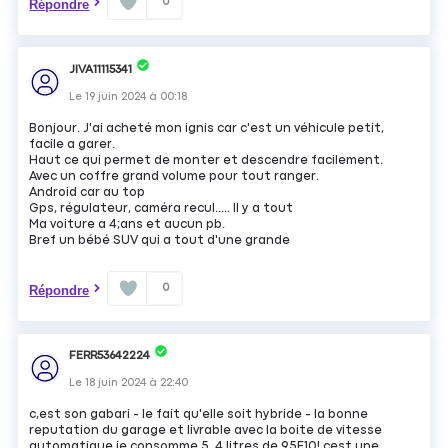
0
Répondre
JIVA11115341
Le
19 juin 2024
à
00:18
Bonjour. J'ai acheté mon ignis car c'est un véhicule petit,
facile a garer.
Haut ce qui permet de monter et descendre facilement.
Avec un coffre grand volume pour tout ranger.
Android car au top
Gps, régulateur, caméra recul..... Il y a tout
Ma voiture a 4;ans et aucun pb.
Bref un bébé SUV qui a tout d'une grande
0
Répondre
FERR53642224
Le
18 juin 2024
à
22:40
c,est son gabari - le fait qu'elle soit hybride - la bonne
reputation du garage et livrable avec la boite de vitesse
automatique je consomme 5 ,4 litres de 95E10! cest une