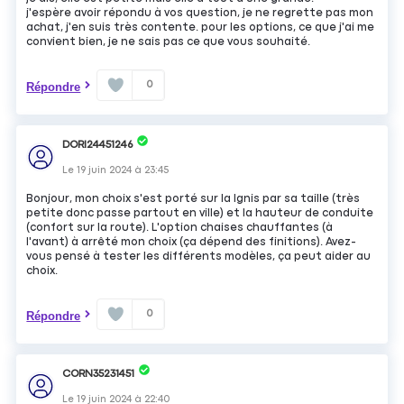
j'espère avoir répondu à vos question, je ne regrette pas mon
achat, j'en suis très contente. pour les options, ce que j'ai me
convient bien, je ne sais pas ce que vous souhaité.
0
Répondre
DORI24451246
Le
19 juin 2024
à
23:45
Bonjour, mon choix s'est porté sur la Ignis par sa taille (très
petite donc passe partout en ville) et la hauteur de conduite
(confort sur la route). L'option chaises chauffantes (à
l'avant) à arrêté mon choix (ça dépend des finitions). Avez-
vous pensé à tester les différents modèles, ça peut aider au
choix.
0
Répondre
CORN35231451
Le
19 juin 2024
à
22:40