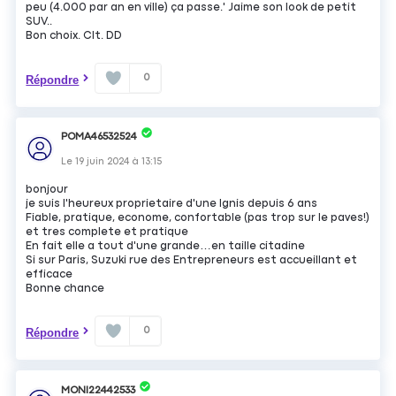
peu (4.000 par an en ville) ça passe.' Jaime son look de petit
SUV..
Bon choix. Clt. DD
0
Répondre
POMA46532524
Le
19 juin 2024
à
13:15
bonjour
je suis l'heureux proprietaire d'une Ignis depuis 6 ans
Fiable, pratique, econome, confortable (pas trop sur le paves!)
et tres complete et pratique
En fait elle a tout d'une grande…en taille citadine
Si sur Paris, Suzuki rue des Entrepreneurs est accueillant et
efficace
Bonne chance
0
Répondre
MONI22442533