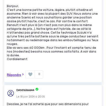
Bonjour,
C'est une bonne petite voiture, légère, plutôt citadine et
économe. Rien à voir avec la plupart des SUV. Nous avions une
ancienne Scenic et nous souhaitions garder une position
assise plutôt haute, c'est le cas. Par contre le confort
Renault n'est plus là (on n'est pas non plus dans la même
catégorie de prix...). Notre Ignis est hybride, de ce côté là
n'attendez pas grand chose. Cette technique Suzuki n'a
qu'une très petite batterie sous le siège conducteur servant
notamment au redémarrage dans les embouteillages ou feux
rouges.
Elle va vers ses 60 000km . Pour l'instant et compte tenu de
nos (modestes) besoins nous sommes satisfaits. A voir dans
la durée.
Cordialement
0
Répondre
DANI16366644
Le
18 juin 2024
à
20:05
Desolee, je ne l'ai acheté que pour ses dimensions pour