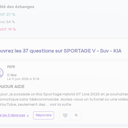
lité des échanges
tif
27 %
tre
54 %
atif
19 %
vrez les 37 questions sur SPORTAGE V - Suv - KIA
PEPE
0
like
Le
11 juin 2026
à
21:14
NJOUR AIDE
jour, je possède un Kia Sportage Hybrid GT Line 2025 et je souhait
omatique sans télécommande. Auriez-vous un tutoriel ou une vidéo
 YouTube, seulement des...
voir la suite
re les 3 réponses
Répondre
0