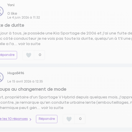
Yoni
0
like
Le
4 juin 2026
à
11:32
te de durite
jour à tous, je possède une Kia Sportage de 2006 et j'ai une fuite d
c côté conducteur je ne vois pas toute la durite, quelqu'un à t'il une
lle a l'a...
voir la suite
Répondre
0
Hugo5496
Le
15 avril 2026
à
12:35
coups au changement de mode
ut, propriétaire d'un Sportage V Hybrid depuis quelques mois, j'ap
 contre, je remarque qu'en conduite urbaine lente (embouteillages,
thermique peut gén...
voir la suite
re les 10 réponses
Répondre
0