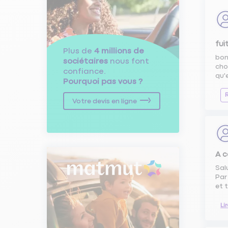
fui
Plus de
4 millions de
bon
sociétaires
nous font
cho
confiance.
qu'e
Pourquoi pas vous ?
Votre devis en ligne
A 
Sal
Par
et 
Li