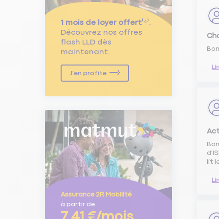
1 mois de loyer offert
⁽⁴⁾.
Découvrez nos offres
Cha
flash LLD dès
Bon
maintenant.
Li
J'en profite
Act
Bon
d'I
lit 
Li
Assurance 2R Mobilité
à partir de
7,41 €/mois