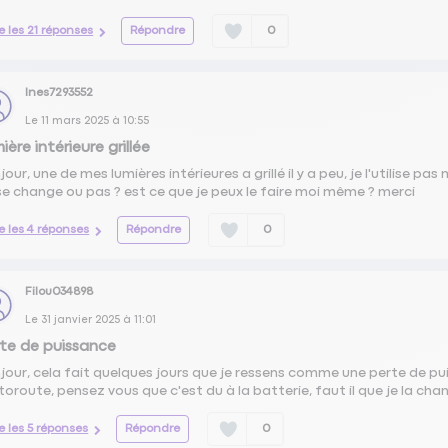
re les 21 réponses
Répondre
0
Ines7293552
Le
11 mars 2025
à
10:55
ière intérieure grillée
our, une de mes lumières intérieures a grillé il y a peu, je l'utilise pas 
se change ou pas ? est ce que je peux le faire moi même ? merci
re les 4 réponses
Répondre
0
Filou034898
Le
31 janvier 2025
à
11:01
te de puissance
jour, cela fait quelques jours que je ressens comme une perte de pu
utoroute, pensez vous que c'est du à la batterie, faut il que je la cha
re les 5 réponses
Répondre
0