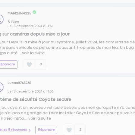
MARI23164225
3
likes
Le
18 décembre 2024
à
11:51
 sur caméras depuis mise a jour
jour Depuis la mise à jour du système, juillet 2024, les caméras se d
e sans véhicule ou personne passant trop près de mon kia. Un bug qui
gps a été...
voir la suite
Répondre
0
Lucas8765235
Le
18 décembre 2024
à
11:36
tème de sécurité Coyote secure
jour, ayant un nouveau véhicule depuis peu mon garagiste m'a cons
 je n'ai pas de garage de faire installer Coyote Secure pour pouvoir t
t il déjà insta...
voir la suite
re les 8 réponses
Répondre
2