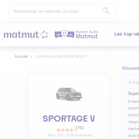
Les top vé
Accueil
Communauté SPORTAGE V
Résumé 
✦
Con
Sujet
Il re
hybri
incon
SPORTAGE V
dégra
(
75
)
reste
Suv
KIA
-
1224
membres
aux s