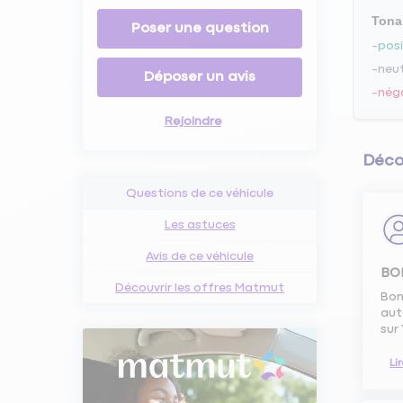
Tona
Poser une question
posi
neu
Déposer un avis
nég
Rejoindre
Décou
Questions de ce véhicule
Les astuces
Avis de ce véhicule
BO
Découvrir les offres Matmut
Bon
aut
sur
Li