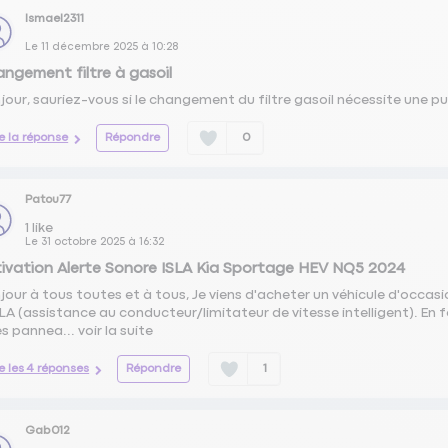
Ismael2311
Le
11 décembre 2025
à
10:28
ngement filtre à gasoil
jour, sauriez-vous si le changement du filtre gasoil nécessite une p
re la réponse
Répondre
0
Patou77
1
like
Le
31 octobre 2025
à
16:32
ivation Alerte Sonore ISLA Kia Sportage HEV NQ5 2024
jour à tous toutes et à tous, Je viens d'acheter un véhicule d'occas
SLA (assistance au conducteur/limitateur de vitesse intelligent). En
les pannea...
voir la suite
re les 4 réponses
Répondre
1
Gab012