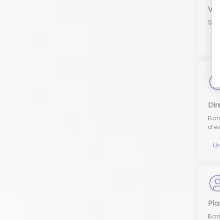
Vér
Sal
Li
Dir
Bon
d'e
Li
Pla
Bon