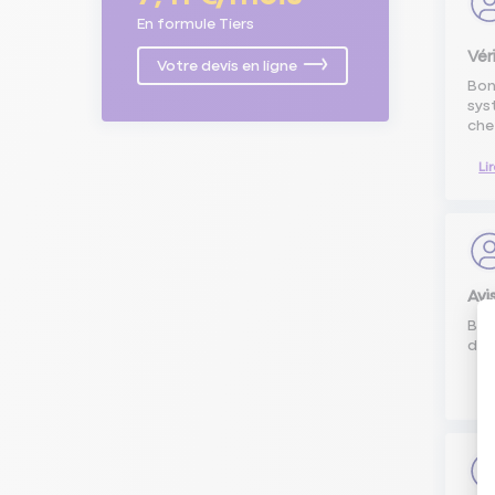
En formule Tiers
Vér
Votre devis en ligne
Bon
sys
che
Li
Av
Bon
du 
Li