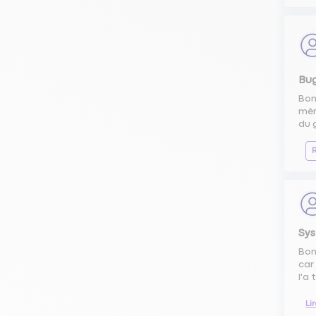
Bug
Bon
mêm
du 
Sys
Bon
car
l'a 
Li