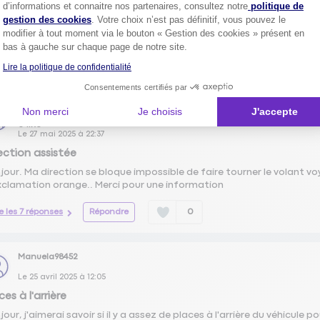
Axeptio consent
d’informations et connaitre nos partenaires, consultez notre
politique de
acité sur la conso
gestion des cookies
. Votre choix n’est pas définitif, vous pouvez le
modifier à tout moment via le bouton « Gestion des cookies » présent en
ut, la consommation réelle de votre Sportage est-elle en adéquation
bas à gauche sur chaque page de notre site.
re les 23 réponses
Répondre
0
Lire la politique de confidentialité
Consentements certifiés par
bernard d'Avignon
Non merci
Je choisis
J'accepte
0
like
Le
27 mai 2025
à
22:37
ection assistée
jour. Ma direction se bloque impossible de faire tourner le volant v
xclamation orange.. Merci pour une information
re les 7 réponses
Répondre
0
Manuela98452
Le
25 avril 2025
à
12:05
ces à l'arrière
jour, j'aimerai savoir si il y a assez de places à l'arrière du véhicule