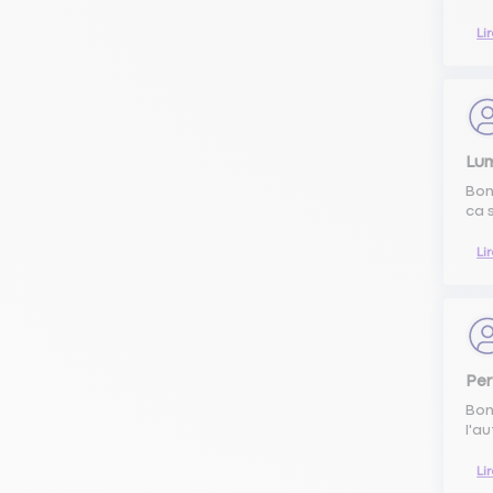
Li
Lum
Bonj
ca 
Li
Per
Bon
l'a
Li