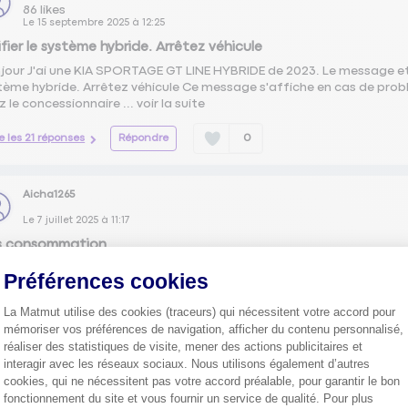
86
likes
Le
15 septembre 2025
à
12:25
ifier le système hybride. Arrêtez véhicule
jour J'ai une KIA SPORTAGE GT LINE HYBRIDE de 2023. Le message et le
tème hybride. Arrêtez véhicule Ce message s'affiche en cas de prob
z le concessionnaire ...
voir la suite
re les 21 réponses
Répondre
0
Aicha1265
Le
7 juillet 2025
à
11:17
is consommation
jour, après plusieurs milliers de kilomètres, êtes-vous satisfait de 
Préférences cookies
Sportage V ?
La Matmut utilise des cookies (traceurs) qui nécessitent votre accord pour
re les 21 réponses
Répondre
2
mémoriser vos préférences de navigation, afficher du contenu personnalisé,
réaliser des statistiques de visite, mener des actions publicitaires et
interagir avec les réseaux sociaux. Nous utilisons également d’autres
Enrick1309
cookies, qui ne nécessitent pas votre accord préalable, pour garantir le bon
fonctionnement du site et vous fournir un service de qualité. Pour plus
Le
5 juin 2025
à
12:31