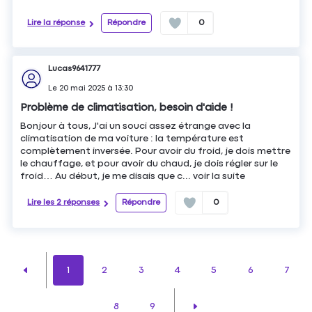
Lire la réponse
Répondre
0
Lucas9641777
Le
20 mai 2025
à
13:30
Problème de climatisation, besoin d'aide !
Bonjour à tous, J'ai un souci assez étrange avec la
climatisation de ma voiture : la température est
complètement inversée. Pour avoir du froid, je dois mettre
le chauffage, et pour avoir du chaud, je dois régler sur le
froid… Au début, je me disais que c...
voir la suite
Lire les 2 réponses
Répondre
0
1
2
3
4
5
6
7
8
9