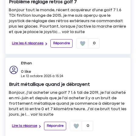
Problème réglage retros golf 7
Bonjour tout le monde, récent acquéreur d'une golf 7 1.6
TDi finition lounge de 2015, je me suis aperçu que le
joystick de réglage des rétros extérieurs ne commandait
plus les glaces. Pourtant, lorsque j'active la marche arrière
et que je place le joystic...
voir la suite
Lire les 4 réponses
Répondre
0
Ethan
0
like
Le
12 octobre 2025
à
15:24
Bruit métallique quand je débrayent
Bonjour, j'ai acheter une golf 7 1.6 tdi de 2019, je l'ai acheté
en mi-juin et depuis que je l'ai acheter il y a un bruit de
frottement métallique quand je commence à débrayer le
bruit et là entre 0 et 7 kilomètre heure. J'ai ce bruit tout les
jours, je l...
voir la suite
Lire la réponse
Répondre
0