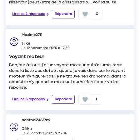
réservoir (peut-être de la cristallisatio...
voir la suite
Lire les 2 réponses
Répondre
0
Maxime2711
1
like
Le
12 novembre 2025
à
19:52
Voyant moteur
Bonjour à tous, j'ai un voyant moteur qui s'allume, mais
dans la liste des défaut quand je vais dans car le voyant
moteur n'y figure pas, je ne trouve rien d'anormal dans la
conduite n'y quand le moteur tourneMerci pour votre
réponse.
Lire les 8 réponses
Répondre
1
adrith123456789
0
like
Le
28 octobre 2025
à
23:04