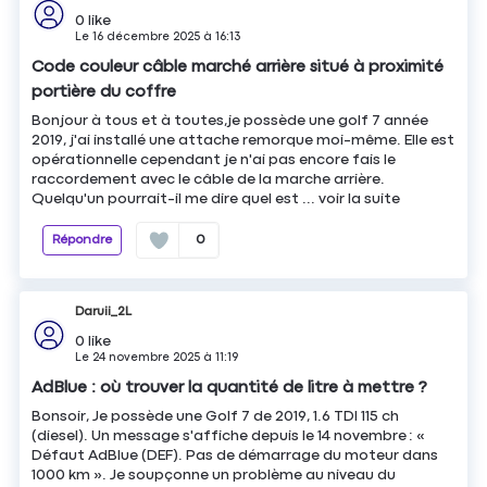
0
like
Le
16 décembre 2025
à
16:13
Code couleur câble marché arrière situé à proximité
portière du coffre
Bonjour à tous et à toutes,je possède une golf 7 année
2019, j'ai installé une attache remorque moi-même. Elle est
opérationnelle cependant je n'ai pas encore fais le
raccordement avec le câble de la marche arrière.
Quelqu'un pourrait-il me dire quel est ...
voir la suite
Répondre
0
Daruii_2L
0
like
Le
24 novembre 2025
à
11:19
AdBlue : où trouver la quantité de litre à mettre ?
Bonsoir, Je possède une Golf 7 de 2019, 1.6 TDI 115 ch
(diesel). Un message s'affiche depuis le 14 novembre : «
Défaut AdBlue (DEF). Pas de démarrage du moteur dans
1000 km ». Je soupçonne un problème au niveau du