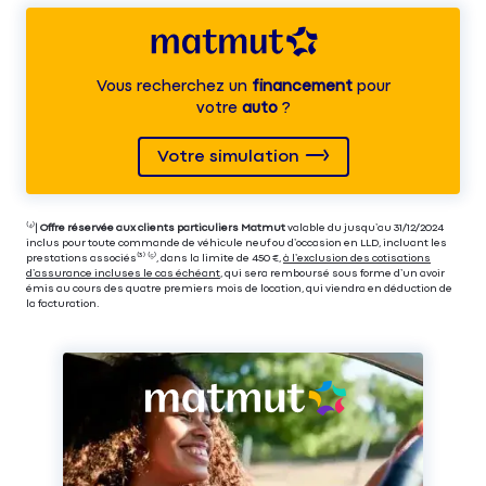
Vous recherchez un
financement
pour
votre
auto
?
Votre simulation
⁽⁴⁾|
Offre réservée aux clients particuliers Matmut
valable du jusqu’au 31/12/2024
inclus pour toute commande de véhicule neuf ou d’occasion en LLD, incluant les
prestations associés⁽³⁾ ⁽⁵⁾, dans la limite de 450 €,
à l’exclusion des cotisations
d’assurance incluses le cas échéant
, qui sera remboursé sous forme d’un avoir
émis au cours des quatre premiers mois de location, qui viendra en déduction de
la facturation.