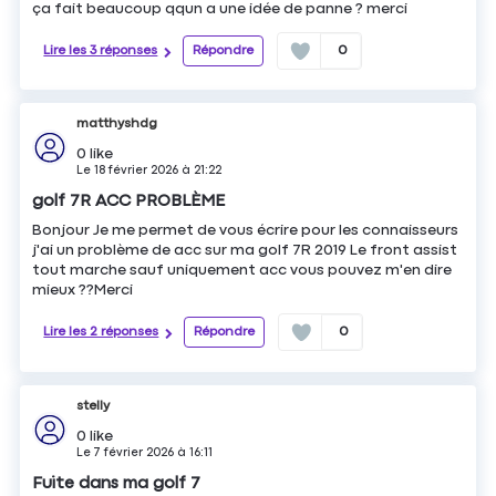
ça fait beaucoup qqun a une idée de panne ? merci
Lire les 3 réponses
Répondre
0
matthyshdg
0
like
Le
18 février 2026
à
21:22
golf 7R ACC PROBLÈME
Bonjour Je me permet de vous écrire pour les connaisseurs
j'ai un problème de acc sur ma golf 7R 2019 Le front assist
tout marche sauf uniquement acc vous pouvez m'en dire
mieux ??Merci
Lire les 2 réponses
Répondre
0
stelly
0
like
Le
7 février 2026
à
16:11
Fuite dans ma golf 7