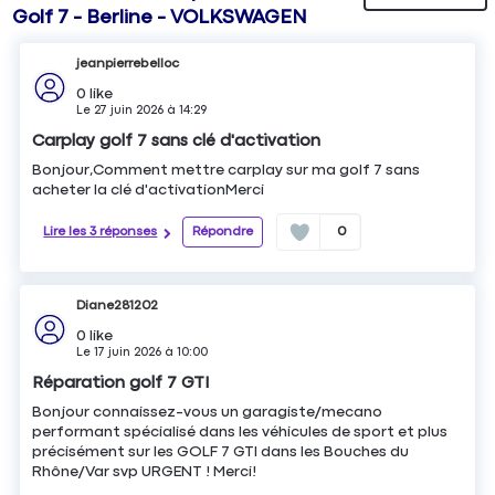
Golf 7 - Berline - VOLKSWAGEN
jeanpierrebelloc
0
like
Le
27 juin 2026
à
14:29
Carplay golf 7 sans clé d'activation
Bonjour,Comment mettre carplay sur ma golf 7 sans
acheter la clé d'activationMerci
Lire les 3 réponses
Répondre
0
Diane281202
0
like
Le
17 juin 2026
à
10:00
Réparation golf 7 GTI
Bonjour connaissez-vous un garagiste/mecano
performant spécialisé dans les véhicules de sport et plus
précisément sur les GOLF 7 GTI dans les Bouches du
Rhône/Var svp URGENT ! Merci!