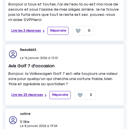
Bonjour a tous et toutes J'ai de l'eau la ou est ma roue de
secours et sous l'assise de mes sièges arrière. Je ne trouve
pas la fuite alors que tout le reste est sec .pouvez-vous
m'aider SVPMerci
Lire les 3 réponses
Répondre
0
Reda8643
Le
16 janvier 2026
à
13:51
Avis Golf 7 d'occasion
Bonjour, la Volkswagen Golf 7 est-elle toujours une valeur
sûre pour quelqu'un qui cherche une voiture fiable, bien
finie et agréable au quotidien ?
Lire les 25 réponses
Répondre
2
caline
0
like
Le
8 janvier 2026
à
19:54