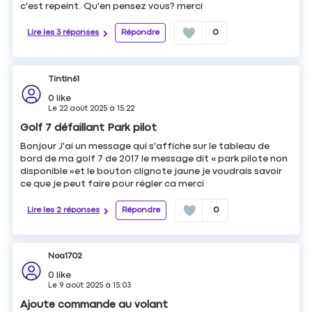
c'est repeint. Qu'en pensez vous? merci
Lire les 3 réponses
Répondre
0
Tintin61
0
like
Le
22 août 2025
à
15:22
Golf 7 défaillant Park pilot
Bonjour J'ai un message qui s'affiche sur le tableau de
bord de ma golf 7 de 2017 le message dit « park pilote non
disponible »et le bouton clignote jaune je voudrais savoir
ce que je peut faire pour régler ca merci
Lire les 2 réponses
Répondre
0
Noa1702
0
like
Le
9 août 2025
à
15:03
Ajoute commande au volant