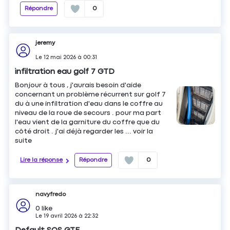
Répondre
0
jeremy
Le
12 mai 2026
à
00:31
infiltration eau golf 7 GTD
Bonjour à tous , j'aurais besoin d'aide
concernant un problème récurrent sur golf 7
du à une infiltration d'eau dans le coffre au
niveau de la roue de secours . pour ma part
l'eau vient de la garniture du coffre que du
côté droit . j'ai déjà regarder les ...
voir la
suite
Lire la réponse
Répondre
0
navyfredo
0
like
Le
19 avril 2026
à
22:32