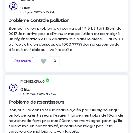
0
like
Le
1 juin 2025
à
22:04
problème contrôle pollution
Bonjour j ai un problème avec ma golf 7.5 1.6 tdi (115ch) de
2017 Je n arrive pas à diminuer ma pollution au co malgré
un régénération et un additifs mis dans le diesel . J ai 2900
et faut être en dessous de 1000 ????? Je n ai aucun code
défaut au tableau...
voir la suite
Répondre
0
MONI12324336
0
like
Le
22 mai 2025
à
23:37
Problème de ralentisseurs
Bonjour J'ai contacté la mairie d,alès pour lui signaler qu'
un lot de ralentisseurs fesaient largement plus de 10cm de
hauteurs ils font presque 20cm une montagne ,pour qu'ils
soient mis en conformité, la mairie ne réagit pas . Ma
voiture a du mal bien s...
voir la suite