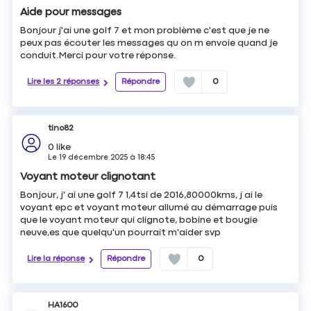
Aide pour messages
Bonjour j'ai une golf 7 et mon problème c'est que je ne
peux pas écouter les messages qu on m envoie quand je
conduit.Merci pour votre réponse.
Lire les 2 réponses
Répondre
0
tino82
0
like
Le
19 décembre 2025
à
18:45
Voyant moteur clignotant
Bonjour, j' ai une golf 7 1,4tsi de 2016,80000kms, j ai le
voyant epc et voyant moteur allumé au démarrage puis
que le voyant moteur qui clignote, bobine et bougie
neuve,es que quelqu'un pourrait m'aider svp
Lire la réponse
Répondre
0
HA1600