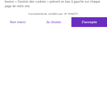
bouton « Gestion des cookies » présent en bas à gauche sur chaque
page de notre site.
Consentements certifiés par
Non merci
Je choisis
J'accepte
Plateforme de Gestion du Consentement : Personnalisez vos Options
Axeptio consent
Notre plateforme vous permet d'adapter et de gérer vos paramètres de 
Les conseils Matmut
Besoin d'une estimation ?
Le Groupe Matmut