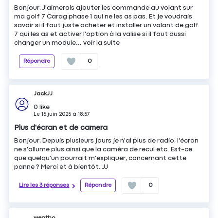
Bonjour, J'aimerais ajouter les commande au volant sur
ma golf 7 Carag phase 1 qui ne les as pas. Et je voudrais
savoir si il faut juste acheter et installer un volant de golf
7 qui les as et activer l'option à la valise si il faut aussi
changer un module...
voir la suite
Répondre
0
JackJJ
0
like
Le
15 juin 2025
à
18:57
Plus d'écran et de camera
Bonjour, Depuis plusieurs jours je n'ai plus de radio, l'écran
ne s'allume plus ainsi que la caméra de recul etc. Est-ce
que quelqu'un pourrait m'expliquer, concernant cette
panne ? Merci et à bientôt. JJ
Lire les 3 réponses
Répondre
0
wentho