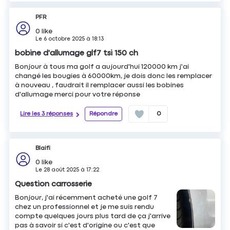
PFR
0
like
Le
6 octobre 2025
à
18:13
bobine d'allumage glf7 tsi 150 ch
Bonjour à tous ma golf a aujourd'hui 120000 km j'ai
changé les bougies à 60000km, je dois donc les remplacer
à nouveau , faudrait il remplacer aussi les bobines
d'allumage merci pour votre réponse
Lire les 3 réponses
Répondre
0
Blaifi
0
like
Le
28 août 2025
à
17:22
Question carrosserie
Bonjour, j'ai récemment acheté une golf 7
chez un professionnel et je me suis rendu
compte quelques jours plus tard de ça j'arrive
pas à savoir si c'est d'origine ou c'est que