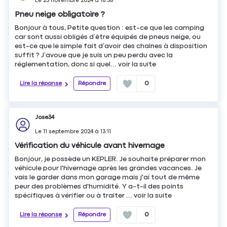
Le
25 novembre 2024
à
16:56
Pneu neige obligatoire ?
Bonjour à tous, Petite question : est-ce que les camping
car sont aussi obligés d’être équipés de pneus neige, ou
est-ce que le simple fait d’avoir des chaînes à disposition
suffit ? J’avoue que je suis un peu perdu avec la
réglementation, donc si quel...
voir la suite
Lire la réponse
Répondre
0
Jose34
Le
11 septembre 2024
à
13:11
Vérification du véhicule avant hivernage
Bonjour, je possède un KEPLER. Je souhaite préparer mon
véhicule pour l'hivernage après les grandes vacances. Je
vais le garder dans mon garage mais j'ai tout de même
peur des problèmes d'humidité. Y a-t-il des points
spécifiques à vérifier ou à traiter ...
voir la suite
Lire la réponse
Répondre
0