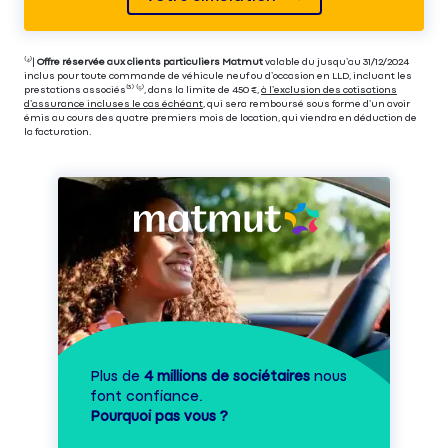
⁽⁴⁾|
Offre réservée aux clients particuliers Matmut
valable du jusqu’au 31/12/2024
inclus pour toute commande de véhicule neuf ou d’occasion en LLD, incluant les
prestations associés⁽³⁾ ⁽⁵⁾, dans la limite de 450 €,
à l’exclusion des cotisations
d’assurance incluses le cas échéant
, qui sera remboursé sous forme d’un avoir
émis au cours des quatre premiers mois de location, qui viendra en déduction de
la facturation.
Plus de
4 millions de sociétaires
nous
font confiance.
Pourquoi pas vous ?