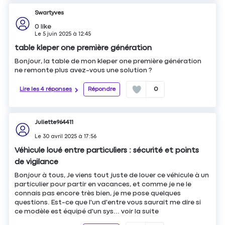
Swartyves
0
like
Le
5 juin 2025
à
12:45
table kleper one première génération
Bonjour, la table de mon kleper one première génération
ne remonte plus avez-vous une solution ?
Lire les 4 réponses
Répondre
0
Juliette964411
Le
30 avril 2025
à
17:56
Véhicule loué entre particuliers : sécurité et points
de vigilance
Bonjour à tous, Je viens tout juste de louer ce véhicule à un
particulier pour partir en vacances, et comme je ne le
connais pas encore très bien, je me pose quelques
questions. Est-ce que l'un d'entre vous saurait me dire si
ce modèle est équipé d'un sys...
voir la suite