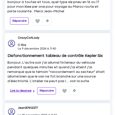
bonjour à toutes et tous, quel type de pneu en 16 ou 17
pour mon klee per one pour voyage au Maroc route et
piste roulante . Merci Jean-Michel
Répondre
0
CrazyCatLady
0
like
Le
9 décembre 2024
à
11:40
Disfonctionnement tableau de contrôle Kepler Six
Bonjour, L'autre soir j'ai allumé l'intérieur du véhicule
pendant quelques minutes et quand j'ai éteint j'ai
remarqué que le témoin "raccordement au secteur" était
allumé bien que le van ne fût branché sur une source
d'électricité. L'atelier ne peut pas l...
voir la suite
Lire la réponse
Répondre
0
Jean87412377