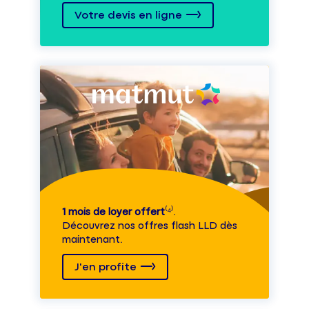
Votre devis en ligne
1 mois de loyer offert
⁽⁴⁾.
Découvrez nos offres flash LLD dès
maintenant.
J'en profite