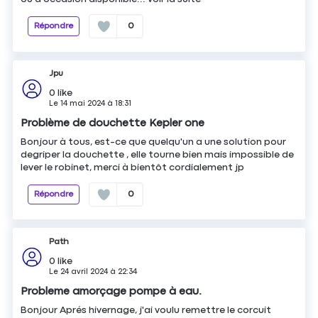
Répondre
0
Jpu
0
like
Le
14 mai 2024
à
18:31
Problème de douchette Kepler one
Bonjour à tous, est-ce que quelqu'un a une solution pour
degriper la douchette , elle tourne bien mais impossible de
lever le robinet, merci à bientôt cordialement jp
Répondre
0
Path
0
like
Le
24 avril 2024
à
22:34
Probleme amorçage pompe à eau.
Bonjour Aprés hivernage, j'ai voulu remettre le corcuit