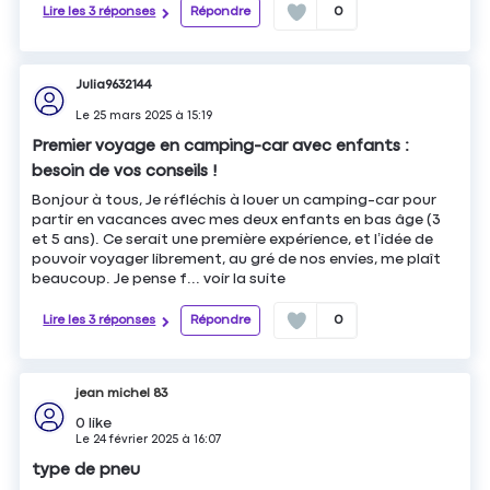
Lire les 3 réponses
Répondre
0
Julia9632144
Le
25 mars 2025
à
15:19
Premier voyage en camping-car avec enfants :
besoin de vos conseils !
Bonjour à tous, Je réfléchis à louer un camping-car pour
partir en vacances avec mes deux enfants en bas âge (3
et 5 ans). Ce serait une première expérience, et l’idée de
pouvoir voyager librement, au gré de nos envies, me plaît
beaucoup. Je pense f...
voir la suite
Lire les 3 réponses
Répondre
0
jean michel 83
0
like
Le
24 février 2025
à
16:07
type de pneu