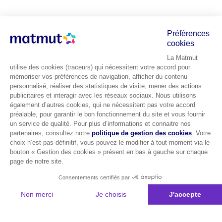
Préférences
cookies
La Matmut
utilise des cookies (traceurs) qui nécessitent votre accord pour
mémoriser vos préférences de navigation, afficher du contenu
personnalisé, réaliser des statistiques de visite, mener des actions
publicitaires et interagir avec les réseaux sociaux. Nous utilisons
également d’autres cookies, qui ne nécessitent pas votre accord
préalable, pour garantir le bon fonctionnement du site et vous fournir
un service de qualité. Pour plus d’informations et connaitre nos
partenaires, consultez notre
politique de gestion des cookies
. Votre
choix n’est pas définitif, vous pouvez le modifier à tout moment via le
bouton « Gestion des cookies » présent en bas à gauche sur chaque
page de notre site.
Consentements certifiés par
Non merci
Je choisis
J'accepte
Plateforme de Gestion du Consentement : Personnalisez vos Options
Axeptio consent
Notre plateforme vous permet d'adapter et de gérer vos paramètres de 