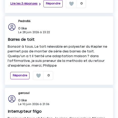
Lire les 3 réponses
Répondre
0
Pedro86
0
like
Le
28 juin 2026
à
23:22
Barres de toit
Bonsoir à tous, Le toit relevable en polyester du Kepler ne
permet pas de monter de série des barres de toit.
Quelqu'un a t il tenté une adaptation maison ? dans
l'affirmative, je suis preneur de la methodo et du retour
d'expérience. merci, Philippe
Répondre
0
gercoul
0
like
Le
10 juin 2026
à
21:06
Interrupteur frigo