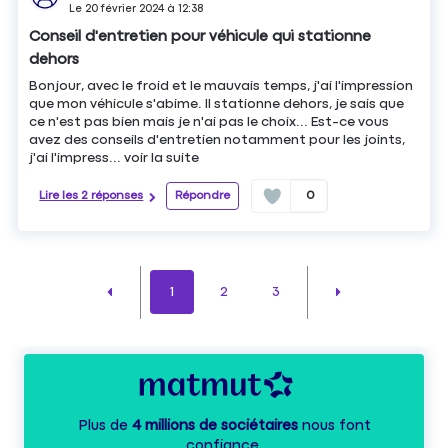
Le
20 février 2024
à
12:38
Conseil d'entretien pour véhicule qui stationne
dehors
Bonjour, avec le froid et le mauvais temps, j'ai l'impression
que mon véhicule s'abime. Il stationne dehors, je sais que
ce n'est pas bien mais je n'ai pas le choix... Est-ce vous
avez des conseils d'entretien notamment pour les joints,
j'ai l'impress...
voir la suite
Lire les 2 réponses
Répondre
0
1
2
3
Plus de
4 millions de sociétaires
nous font
confiance.