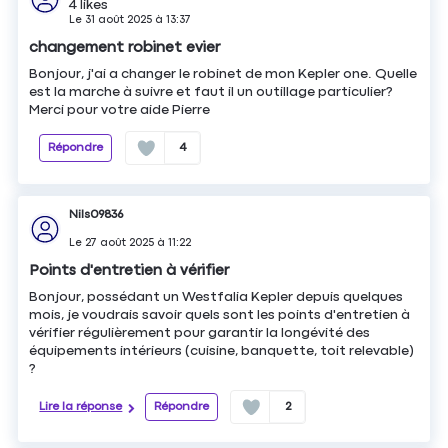
4
likes
Le
31 août 2025
à
13:37
changement robinet evier
Bonjour, j'ai a changer le robinet de mon Kepler one. Quelle
est la marche à suivre et faut il un outillage particulier?
Merci pour votre aide Pierre
Répondre
4
Nils09836
Le
27 août 2025
à
11:22
Points d'entretien à vérifier
Bonjour, possédant un Westfalia Kepler depuis quelques
mois, je voudrais savoir quels sont les points d'entretien à
vérifier régulièrement pour garantir la longévité des
équipements intérieurs (cuisine, banquette, toit relevable)
?
Lire la réponse
Répondre
2