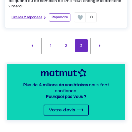
de quand ou de combien de km il faut changer la batterie
? merci
Lire les 2 réponses
Répondre
0
1
2
3
Plus de
4 millions de sociétaires
nous font
confiance.
Pourquoi pas vous ?
Votre devis