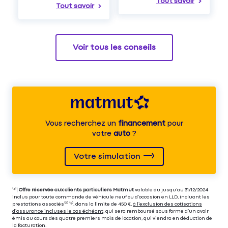
Tout savoir
Tout savoir
Voir tous les conseils
Vous recherchez un
financement
pour
votre
auto
?
Votre simulation
⁽⁴⁾|
Offre réservée aux clients particuliers Matmut
valable du jusqu’au 31/12/2024
inclus pour toute commande de véhicule neuf ou d’occasion en LLD, incluant les
prestations associés⁽³⁾ ⁽⁵⁾, dans la limite de 450 €,
à l’exclusion des cotisations
d’assurance incluses le cas échéant
, qui sera remboursé sous forme d’un avoir
émis au cours des quatre premiers mois de location, qui viendra en déduction de
la facturation.