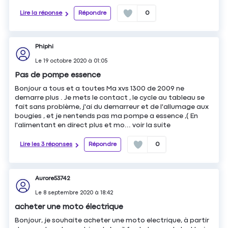
Lire la réponse
Répondre
0
Phiphi
Le
19 octobre 2020
à
01:05
Pas de pompe essence
Bonjour a tous et a toutes Ma xvs 1300 de 2009 ne
demarre plus . Je mets le contact , le cycle au tableau se
fait sans problème, j'ai du demarreur et de l'allumage aux
bougies , et je nentends pas ma pompe a essence ,( En
l'alimentant en direct plus et mo...
voir la suite
Lire les 3 réponses
Répondre
0
Aurore53742
Le
8 septembre 2020
à
18:42
acheter une moto électrique
Bonjour, je souhaite acheter une moto electrique, à partir