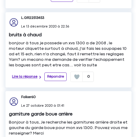
L.GR22513453
Le
13 décembre 2020
à
22:36
bruits à chaud
bonjour à tous je possede un xvs 1300 a de 2008 , le
moteur cliquette surtout à chaud, j'ai fais les soupapes 10
ad et 15 ech, rien n'a changé, faut il remettre les reglages
Yam? un mecano me demande de verifier l'echappement
les bagues sont peut etre cas...
voir la suite
Lire la réponse
Répondre
0
Folker60
Le
27 octobre 2020
à
01:41
garniture garde boue arrière
Bonjour à tous, Je recherche les garnitures arrière droite et
gauche du garde boue pour mon xvs 1300. Pouvez vous me
renseigner? Merci