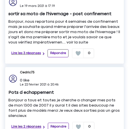
Le
19 mars 2021
à
17:19
sortir sa moto de l'hivernage - post confinement
Bonjour, nous repartons pour 4 semaines de confinement
mais je souhaite quand même préparer l'arrivée des beaux
jours et donc me préparer sortir ma moto de l'hivernage ! Il
s'agit de ma première moto et je voulais savoir ce que
vous vérifiez impérativemen...
voir la suite
Lire les 3 réponses
Répondre
0
Cedric73
0
like
Le
22 février 2021
à
20:46
Pots d echappement
Bonjour a tous et toutes je cherche a changer mes pots
de mon 1300 de 2007 il y aurai t il des sites beaucoup ne
font plus de modèls merci Je veux deux sorties pas un gros
silencieux
Lire les 2 réponses
Répondre
0