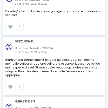
Le
13 février 2024
à
22:20
Désolé j'ai vendu la mienne au garage ou j'ai acheté un nouveau
véhicule
0
SEBZ21353652
Utilisateur
Avensis - TOYOTA
Le
13 février 2024
à
22:16
Bonjour, personnellement je roule au diesel , qui consomme
moins de carburant qu'une voiture à essence. L'essence pollue
moins que le diesel. Si vous rouler beaucoup le diesel est plus
adapté. Pour des déplacements en ville l'essence est plus
approprié.
0
GERA23232213