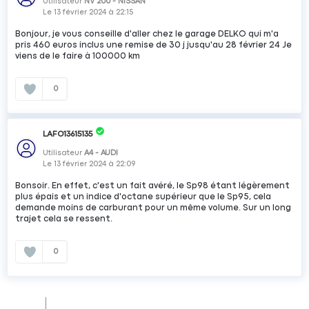
Utilisateur
NV 200 - NISSAN
Le
13 février 2024
à
22:15
Bonjour, je vous conseille d'aller chez le garage DELKO qui m'a
pris 460 euros inclus une remise de 30 j jusqu'au 28 février 24 Je
viens de le faire à 100000 km
0
LAFO13615135
Utilisateur
A4 - AUDI
Le
13 février 2024
à
22:09
Bonsoir. En effet, c'est un fait avéré, le Sp98 étant légèrement
plus épais et un indice d'octane supérieur que le Sp95, cela
demande moins de carburant pour un même volume. Sur un long
trajet cela se ressent.
0