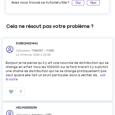
Oui
Non
Avez vous trouvé ce tutoriel utile ?
Cela ne résout pas votre problème ?
EGBN24521442
Utilisateur
TRANSIT - FORD
Le
13 février 2024
à
23:08
Bonjour je ne pense qu il y ait une courroie de distribution qui se
change en effet tous les 100000 sur le Ford transit il y a plutôt
une chaîne de distribution qui ne se change pratiquement pas
sauf quand elle fait un bruit particulier donc à vérifier da...
voir
la suite
0
HELM63333254
Utilisateur
Ampera - OPEL