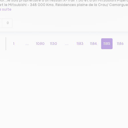
ur, Je suis propriétaire d'un Nissan X-Trail T.30 et d'un Mitsubishi Pajé
t le Mitsubishi - 348 000 Kms. Résidences plaine de la Crau/ Camargue 
la suite
0
1
...
1080
1130
...
1183
1184
1185
1186