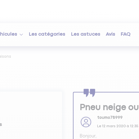
hicules
Les catégories
Les astuces
Avis
FAQ
aisons
Pneu neige ou
toumo78999
s
Le
12 mars 2020
à
12:35
Bonjour,