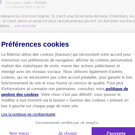
Utilisateur
Juke - NISSAN
Le
11 février 2021
à
20:05
 dépend où à la montagne;. Si c'est une (Grenoble Annecy Chambéry ou a
r. Si c'est dans un endroit plus reculé prenez plutot un 4x4 bien cost
dais ...
voir la suite
0
Préférences cookies
La Matmut utilise des cookies (traceurs) qui nécessitent votre accord pour
GABR54141551
mémoriser vos préférences de navigation, afficher du contenu personnalisé,
réaliser des statistiques de visite, mener des actions publicitaires et
Utilisateur
Juke - NISSAN
Le
11 février 2021
à
18:00
interagir avec les réseaux sociaux. Nous utilisons également d’autres
cookies, qui ne nécessitent pas votre accord préalable, pour garantir le bon
ur, leJuke est un petit SUV urbain. Je n'ai jamais eu de problème de tur
fonctionnement du site et vous fournir un service de qualité. Pour plus
tissement pourrait être le Dacia Duster 4x4.Jai des amis en Pologne qui
Axeptio consent
d’informations et connaitre nos partenaires, consultez notre
politique de
 f...
voir la suite
gestion des cookies
. Votre choix n’est pas définitif, vous pouvez le
modifier à tout moment via le bouton « Gestion des cookies » présent en
0
bas à gauche sur chaque page de notre site.
Lire la politique de confidentialité
GABR21641454
Consentements certifiés par
Utilisateur
Kadjar - RENAULT
Non merci
Je choisis
J'accepte
Le
11 février 2021
à
17:00