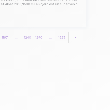
ro 3 - court , tous deux de 2005 le Nissan - 320 000
et Alpes 1200/1500 m Le Pajéro est un super véhic...
1187
...
1240
1290
...
1623