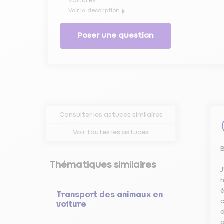
Voitures
Voir la description
Avec l'évolution de la technologie chez les fabricants 
saisons deviennent de plus en plus compétitif.
Poser une question
Bénéficier des meilleurs conseils de la communauté d'e
Matmut
Consulter les astuces similaires
Voir toutes les astuces
B
Thématiques similaires
J
h
é
Transport des animaux en
c
voiture
d
q