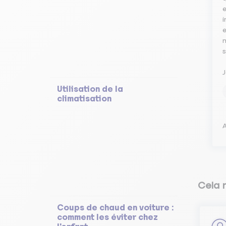
e
i
e
m
s
J
Utilisation de la
climatisation
A
Cela 
Coups de chaud en voiture :
comment les éviter chez