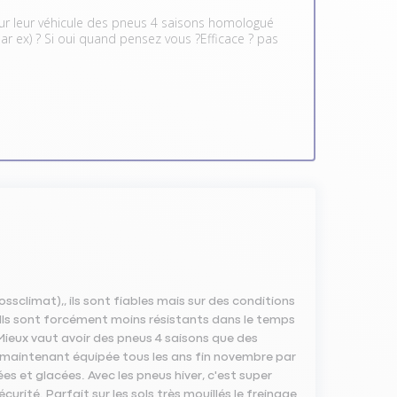
 sur leur véhicule des pneus 4 saisons homologué
par ex) ? Si oui quand pensez vous ?Efficace ? pas
ssclimat),, ils sont fiables mais sur des conditions
s. Ils sont forcément moins résistants dans le temps
 Mieux vaut avoir des pneus 4 saisons que des
 est maintenant équipée tous les ans fin novembre par
gées et glacées. Avec les pneus hiver, c'est super
rité. Parfait sur les sols très mouillés le freinage