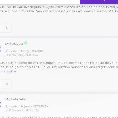
ur. J'ai un KADJAR depuis le 12/2015.Il m'a été livré équipé de pneus "tail
aire ! Sans difficulté Renault a monté 4 jantes et pneus " normaux" ! Bo
e
0
CYRI13512261
Utilisateur
Jimny - SUZUKI
Le
11 février 2021
à
16:32
our, tout dépend de votre budget. En 4 roues motrices j'ai envie de vou
neus neige en bon état. J'ai eu un Terrano pendant 2 ans ça grimpait su
ir la suite
0
HUBE64266415
Utilisateur
Pajero - MITSUBISHI
Le
11 février 2021
à
15:20