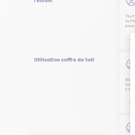
l'enfant
Tout
suffi
possé
Utilisation coffre de toit
Bonjo
inves
il fait