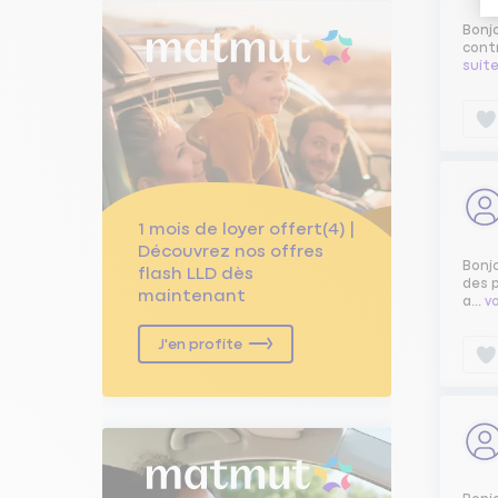
Bonjo
contr
suit
1 mois de loyer offert(4) |
Découvrez nos offres
Bonj
flash LLD dès
des p
maintenant
a...
vo
J'en profite