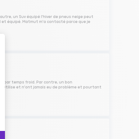
utre, un Suv équipé l'hiver de pneus neige peut
aud et équipé. Matmut m'a contacté parce que je
bo par temps froid. Par contre, un bon
 l'utilise et n'ont jamais eu de problème et pourtant