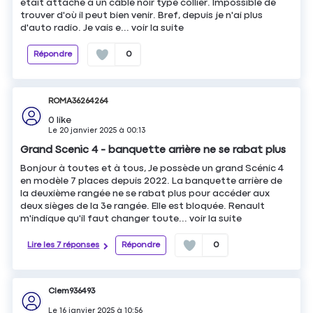
était attaché a un câble noir type collier. Impossible de
trouver d'où il peut bien venir. Bref, depuis je n'ai plus
d'auto radio. Je vais e...
voir la suite
Répondre
0
ROMA36264264
0
like
Le
20 janvier 2025
à
00:13
Grand Scenic 4 - banquette arrière ne se rabat plus
Bonjour à toutes et à tous, Je possède un grand Scénic 4
en modèle 7 places depuis 2022. La banquette arrière de
la deuxième rangée ne se rabat plus pour accéder aux
deux sièges de la 3e rangée. Elle est bloquée. Renault
m'indique qu'il faut changer toute...
voir la suite
Lire les 7 réponses
Répondre
0
Clem936493
Le
16 janvier 2025
à
10:56