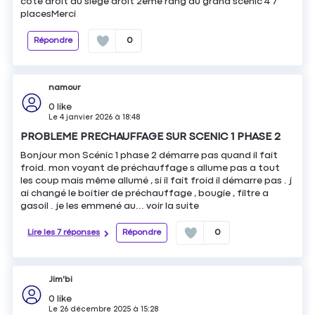
côté droit du siege droit 2eme rang du grand scenic 4 7
placesMerci
Répondre
0
namour
0
like
Le
4 janvier 2026
à
18:48
PROBLEME PRECHAUFFAGE SUR SCENIC 1 PHASE 2
Bonjour mon Scénic 1 phase 2 démarre pas quand il fait
froid. mon voyant de préchauffage s allume pas a tout
les coup mais même allumé , si il fait froid il démarre pas . j
ai changé le boitier de préchauffage , bougie , filtre a
gasoil . je les emmené au...
voir la suite
Lire les 7 réponses
Répondre
0
Jim'bi
0
like
Le
26 décembre 2025
à
15:28