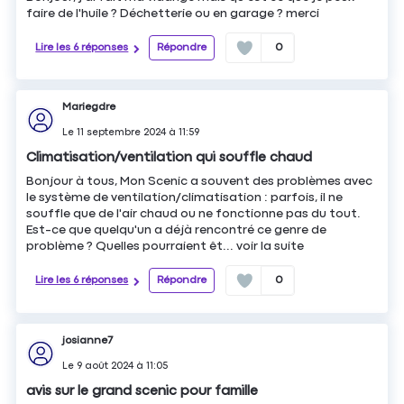
faire de l'huile ? Déchetterie ou en garage ? merci
Lire les 6 réponses
Répondre
0
Mariegdre
Le
11 septembre 2024
à
11:59
Climatisation/ventilation qui souffle chaud
Bonjour à tous, Mon Scenic a souvent des problèmes avec
le système de ventilation/climatisation : parfois, il ne
souffle que de l'air chaud ou ne fonctionne pas du tout.
Est-ce que quelqu'un a déjà rencontré ce genre de
problème ? Quelles pourraient êt...
voir la suite
Lire les 6 réponses
Répondre
0
josianne7
Le
9 août 2024
à
11:05
avis sur le grand scenic pour famille