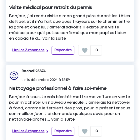
Visite médical pour retrait du permis
Bonjour, j'ai rendu visite à mon grand père durant les fêtes
de Noël, et il m'a fait quelques frayeurs sur le chemin entre
la gare et chez lui, j'aimerai savoir si il existe une visite
médical pour qu'il puisse confirmé que mon papi est bien
en capacité d...
voir la suite
Lire les 3 réponses
Répondre
0
Rachel125874
Le
16 décembre 2024
à
12:59
Nettoyage professionnel à faire soi-même
Bonjour à tous, Je vais bientôt mettre ma voiture en vente
pour m’acheter un nouveau véhicule. J’aimerais la nettoyer
à fond, comme le feraient des pros, pour la présenter sous
son meilleur jour. J’ai demandé quelques devis pour un
nettoyage profes...
voir la suite
Lire les 5 réponses
Répondre
0