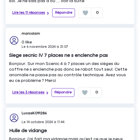
sol. Je ne sais pas d’où ...
voir la suite
Lire les 11 réponses
Répondre
0
marcolam
0
like
Le
6 novembre 2024
à
21:07
Siege secnic IV 7 places ne s enclenche pas
Bonjour. Sur mon Scenic 4 à 7 places un des sièges du
coffre ne s enclenche pas donc se rabat tout seul. Cette
anomalie ne passe pas au contrôle technique. Avez vous
eu ce problème ? Merci
Lire les 3 réponses
Répondre
0
LucasK091286
Le
14 octobre 2024
à
11:44
Huile de vidange
Bonjour, j'ai fait ma vidange mais qu'est ce que je peux