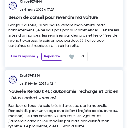
Chloe9874144
Le
4 mars 2025
à
17:27
Besoin de conseil pour revendre ma voiture
Bonjour à tous, Je souhaite vendre ma voiture, mais
honnêtement, je ne sais pas par où commencer… Entre les
sites d’annonces, les reprises par des pros et les offres de
rachat express, je suis un peu perdue. ?? J’ai vu que
certaines entreprises ra...
voir la suite
Lire la réponse
Répondre
0
Eva98741254
Le
21 février 2025
à
12:41
Nouvelle Renault 4L : autonomie, recharge et prix en
LOA ou achat – vos avi
Bonjour à tous, Je suis très intéressée par la nouvelle
Renault 4L pour un usage quotidien (trajets école, bureau,
maison). Je fais environ 170 km tous les 2 jours, et
j’aimerais savoir si ce modèle pourrait convenir à mon
rythme. Le problème, c’est...
voir la suite