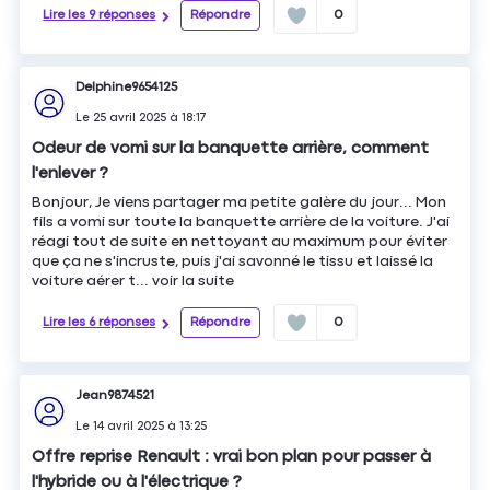
Lire les 9 réponses
Répondre
0
Delphine9654125
Le
25 avril 2025
à
18:17
Odeur de vomi sur la banquette arrière, comment
l'enlever ?
Bonjour, Je viens partager ma petite galère du jour... Mon
fils a vomi sur toute la banquette arrière de la voiture. J'ai
réagi tout de suite en nettoyant au maximum pour éviter
que ça ne s'incruste, puis j'ai savonné le tissu et laissé la
voiture aérer t...
voir la suite
Lire les 6 réponses
Répondre
0
Jean9874521
Le
14 avril 2025
à
13:25
Offre reprise Renault : vrai bon plan pour passer à
l'hybride ou à l'électrique ?