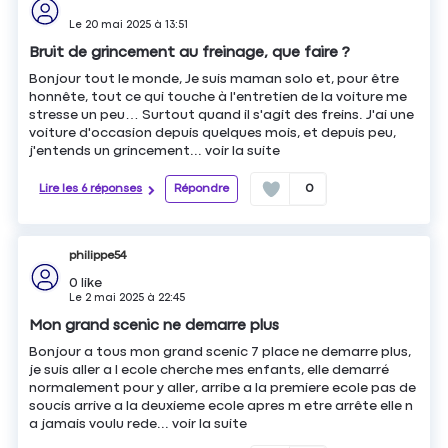
Le
20 mai 2025
à
13:51
Bruit de grincement au freinage, que faire ?
Bonjour tout le monde, Je suis maman solo et, pour être
honnête, tout ce qui touche à l'entretien de la voiture me
stresse un peu… Surtout quand il s'agit des freins. J'ai une
voiture d'occasion depuis quelques mois, et depuis peu,
j'entends un grincement...
voir la suite
Lire les 6 réponses
Répondre
0
philippe54
0
like
Le
2 mai 2025
à
22:45
Mon grand scenic ne demarre plus
Bonjour a tous mon grand scenic 7 place ne demarre plus,
je suis aller a l ecole cherche mes enfants, elle demarré
normalement pour y aller, arribe a la premiere ecole pas de
soucis arrive a la deuxieme ecole apres m etre arrête elle n
a jamais voulu rede...
voir la suite