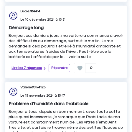
Lucie784414
Le
10 décembre 2024
à
13:31
Démarrage long
Bonjour, ces derniers jours, ma voiture a commencé à avoir
des difficultés au démarrage, surtout le matin. Je me
demande si cela pourrait être lié à l'humidité ambiante et
aux températures froides de l'hiver. Peut-être que la
batterie est affectée par le ...
voir la suite
Lire les 7 réponses
Répondre
0
Valerie95174123
Le
15 novembre 2024
à
15:47
Problème d'humidité dans l'habitacle
Bonjour à tous, depuis un bon moment, avec toute cette
pluie quasi incessante, je remarque que l’habitacle de ma
voiture est constamment humide. Les vitres s’embuent
très vite, et parfois je trouve même des petites flaques au