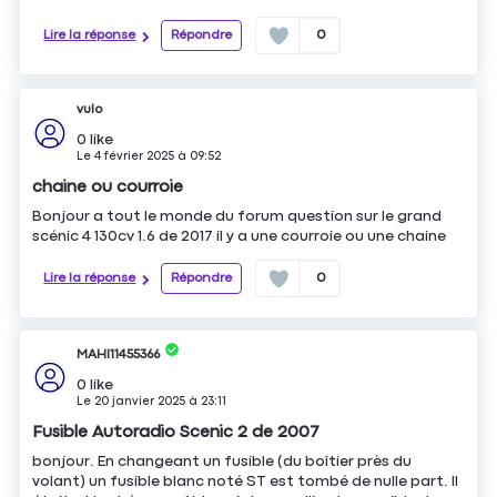
Lire la réponse
Répondre
0
vulo
0
like
Le
4 février 2025
à
09:52
chaine ou courroie
Bonjour a tout le monde du forum question sur le grand
scénic 4 130cv 1.6 de 2017 il y a une courroie ou une chaine
Lire la réponse
Répondre
0
MAHI11455366
0
like
Le
20 janvier 2025
à
23:11
Fusible Autoradio Scenic 2 de 2007
bonjour. En changeant un fusible (du boîtier près du
volant) un fusible blanc noté ST est tombé de nulle part. Il