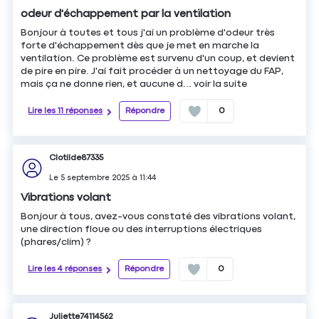
odeur d'échappement par la ventilation
Bonjour à toutes et tous j'ai un problème d'odeur très
forte d'échappement dès que je met en marche la
ventilation. Ce problème est survenu d'un coup, et devient
de pire en pire. J'ai fait procéder à un nettoyage du FAP,
mais ça ne donne rien, et aucune d...
voir la suite
Lire les 11 réponses
Répondre
0
Clotilde87335
Le
5 septembre 2025
à
11:44
Vibrations volant
Bonjour à tous, avez-vous constaté des vibrations volant,
une direction floue ou des interruptions électriques
(phares/clim) ?
Lire les 4 réponses
Répondre
0
Juliette74114562