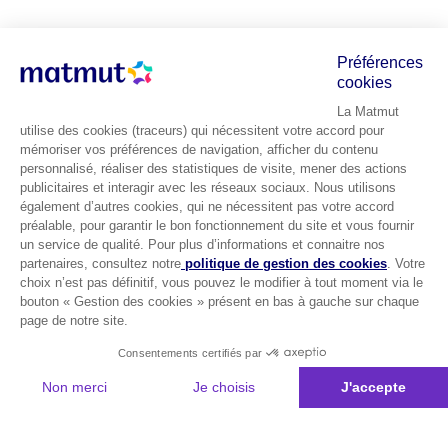
Préférences
cookies
La Matmut
utilise des cookies (traceurs) qui nécessitent votre accord pour
mémoriser vos préférences de navigation, afficher du contenu
personnalisé, réaliser des statistiques de visite, mener des actions
publicitaires et interagir avec les réseaux sociaux. Nous utilisons
également d’autres cookies, qui ne nécessitent pas votre accord
préalable, pour garantir le bon fonctionnement du site et vous fournir
un service de qualité. Pour plus d’informations et connaitre nos
partenaires, consultez notre
politique de gestion des cookies
. Votre
choix n’est pas définitif, vous pouvez le modifier à tout moment via le
bouton « Gestion des cookies » présent en bas à gauche sur chaque
page de notre site.
Consentements certifiés par
Non merci
Je choisis
J'accepte
Plateforme de Gestion du Consentement : Personnalisez vos Options
Axeptio consent
Notre plateforme vous permet d'adapter et de gérer vos paramètres de 