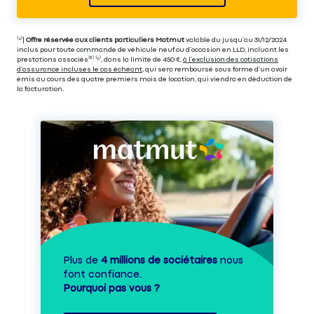
⁽⁴⁾|
Offre réservée aux clients particuliers Matmut
valable du jusqu’au 31/12/2024
inclus pour toute commande de véhicule neuf ou d’occasion en LLD, incluant les
prestations associés⁽³⁾ ⁽⁵⁾, dans la limite de 450 €,
à l’exclusion des cotisations
d’assurance incluses le cas échéant
, qui sera remboursé sous forme d’un avoir
émis au cours des quatre premiers mois de location, qui viendra en déduction de
la facturation.
Plus de
4 millions de sociétaires
nous
font confiance.
Pourquoi pas vous ?