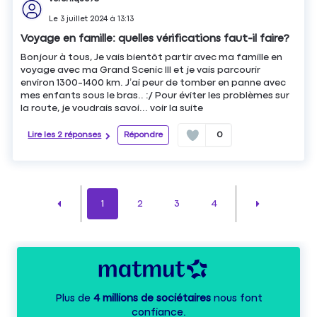
Le
3 juillet 2024
à
13:13
Voyage en famille: quelles vérifications faut-il faire?
Bonjour à tous, Je vais bientôt partir avec ma famille en
voyage avec ma Grand Scenic III et je vais parcourir
environ 1300-1400 km. J’ai peur de tomber en panne avec
mes enfants sous le bras.. :/ Pour éviter les problèmes sur
la route, je voudrais savoi...
voir la suite
Lire les 2 réponses
Répondre
0
1
2
3
4
Plus de
4 millions de sociétaires
nous font
confiance.