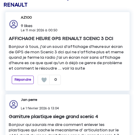
RENAULT
AZ100
9
likes
Le
11 mai 2026
à
00:50
AFFICHAGE HEURE GPS RENAULT SCENIC 3 DCI
Bonjour à tous, j'ai un souci d'affichage d'heure sur écran
de GPS de mon Scenic 3 dci qui ne s'affiche plus et meme
quand je ferme la radio j'ai un écran noir sans affichage
d'heure es ce que quel qu'un à déjà ce genre de problème
et comment le résoudre ...
voir la suite
Répondre
0
Jan perre
Le
1 février 2026
à
13:04
Garniture plastique siege grand scenic 4
Bonjour qui saurais me dire comment enlever les
plastiques qui cache le mecanisme d' articulation sur le