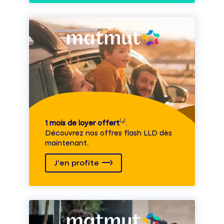
1 mois de loyer offert
⁽⁴⁾.
Découvrez nos offres flash LLD dès
maintenant.
J'en profite