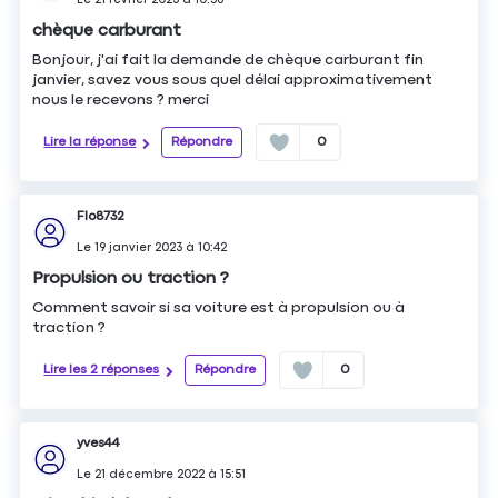
chèque carburant
Bonjour, j'ai fait la demande de chèque carburant fin
janvier, savez vous sous quel délai approximativement
nous le recevons ? merci
Lire la réponse
Répondre
0
Flo8732
Le
19 janvier 2023
à
10:42
Propulsion ou traction ?
Comment savoir si sa voiture est à propulsion ou à
traction ?
Lire les 2 réponses
Répondre
0
yves44
Le
21 décembre 2022
à
15:51