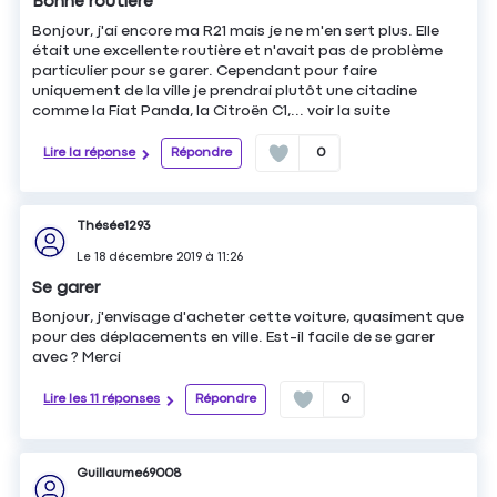
Bonne routière
Bonjour, j'ai encore ma R21 mais je ne m'en sert plus. Elle
était une excellente routière et n'avait pas de problème
particulier pour se garer. Cependant pour faire
uniquement de la ville je prendrai plutôt une citadine
comme la Fiat Panda, la Citroën C1,...
voir la suite
Lire la réponse
Répondre
0
Thésée1293
Le
18 décembre 2019
à
11:26
Se garer
Bonjour, j'envisage d'acheter cette voiture, quasiment que
pour des déplacements en ville. Est-il facile de se garer
avec ? Merci
Lire les 11 réponses
Répondre
0
Guillaume69008