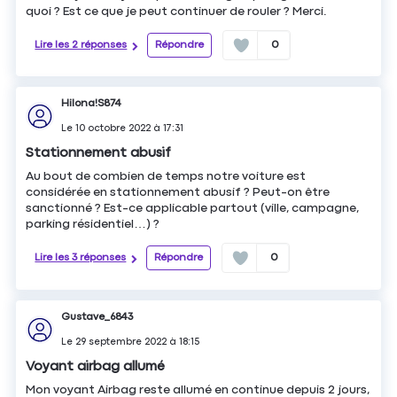
quoi ? Est ce que je peut continuer de rouler ? Merci.
Lire les 2 réponses
Répondre
0
Hilona!S874
Le
10 octobre 2022
à
17:31
Stationnement abusif
Au bout de combien de temps notre voiture est
considérée en stationnement abusif ? Peut-on être
sanctionné ? Est-ce applicable partout (ville, campagne,
parking résidentiel…) ?
Lire les 3 réponses
Répondre
0
Gustave_6843
Le
29 septembre 2022
à
18:15
Voyant airbag allumé
Mon voyant Airbag reste allumé en continue depuis 2 jours,