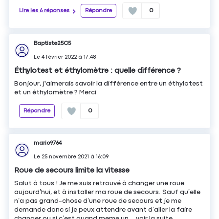
Lire les 6 réponses
Répondre
0
Baptiste25C5
Le
4 février 2022
à
17:48
Éthylotest et éthylomètre : quelle différence ?
Bonjour, j'aimerais savoir la différence entre un éthylotest
et un éthylomètre ? Merci
Répondre
0
mario9764
Le
25 novembre 2021
à
16:09
Roue de secours limite la vitesse
Salut à tous ! Je me suis retrouvé à changer une roue
aujourd’hui, et à installer ma roue de secours. Sauf qu’elle
n’a pas grand-chose d’une roue de secours et je me
demande donc si je peux attendre avant d’aller la faire
changer ou si c’est quand meme un...
voir la suite