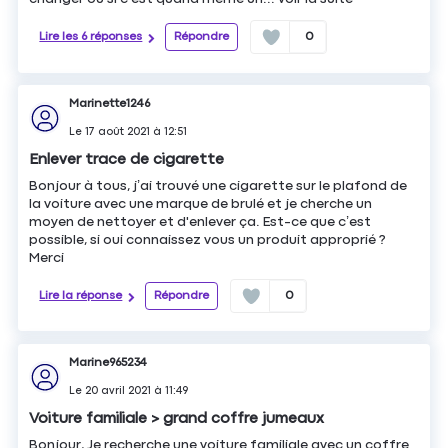
Lire les 6 réponses
Répondre
0
Marinette1246
Le
17 août 2021
à
12:51
Enlever trace de cigarette
Bonjour à tous, j’ai trouvé une cigarette sur le plafond de
la voiture avec une marque de brulé et je cherche un
moyen de nettoyer et d'enlever ça. Est-ce que c’est
possible, si oui connaissez vous un produit approprié ?
Merci
Lire la réponse
Répondre
0
Marine965234
Le
20 avril 2021
à
11:49
Voiture familiale > grand coffre jumeaux
Bonjour, Je recherche une voiture familiale avec un coffre