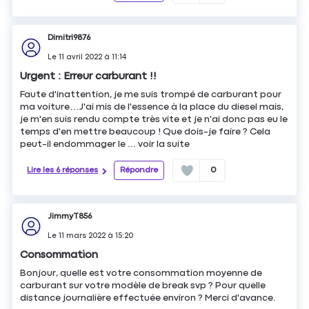
Dimitri9876
Le
11 avril 2022
à
11:14
Urgent : Erreur carburant !!
Faute d'inattention, je me suis trompé de carburant pour
ma voiture…J'ai mis de l'essence à la place du diesel mais,
je m'en suis rendu compte très vite et je n'ai donc pas eu le
temps d'en mettre beaucoup ! Que dois-je faire ? Cela
peut-il endommager le ...
voir la suite
Lire les 6 réponses
Répondre
0
JimmyT856
Le
11 mars 2022
à
15:20
Consommation
Bonjour, quelle est votre consommation moyenne de
carburant sur votre modèle de break svp ? Pour quelle
distance journalière effectuée environ ? Merci d'avance.