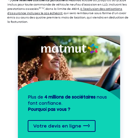
⁽⁴⁾|
Offre réservée aux clients particuliers Matmut
valable du jusqu’au 31/12/2024
inclus pour toute commande de véhicule neuf ou d’occasion en LLD, incluant les
prestations associés⁽³⁾ ⁽⁵⁾, dans la limite de 450 €,
à l’exclusion des cotisations
d’assurance incluses le cas échéant
, qui sera remboursé sous forme d’un avoir
émis au cours des quatre premiers mois de location, qui viendra en déduction de
la facturation.
Plus de
4 millions de sociétaires
nous
font confiance.
Pourquoi pas vous ?
Votre devis en ligne