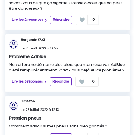
savez-vous ce que ça signifie ? Pensez-vous que ça peut
être dangereux ?
Lire les 2 réponses
Répondre
0
Benjamin6723
Le
31 août 2022
à
12:53
Problème Adblue
Ma voiture ne démarre plus alors que mon réservoir AdBlue
a été rempli récemment. Avez-vous déjà eu ce problème ?
Lire les 3 réponses
Répondre
0
Titi4X56
Le
26 juillet 2022
à
12:13
Pression pneus
Comment savoir si mes pneus sont bien gonflés ?