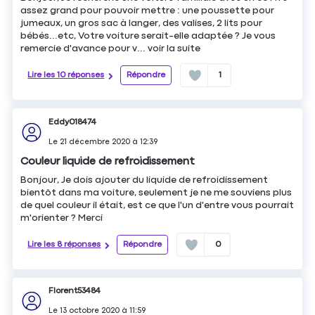
assez grand pour pouvoir mettre : une poussette pour
jumeaux, un gros sac à langer, des valises, 2 lits pour
bébés...etc, Votre voiture serait-elle adaptée ? Je vous
remercie d'avance pour v...
voir la suite
Lire les 10 réponses
Répondre
1
Eddy018474
Le
21 décembre 2020
à
12:39
Couleur liquide de refroidissement
Bonjour, Je dois ajouter du liquide de refroidissement
bientôt dans ma voiture, seulement je ne me souviens plus
de quel couleur il était, est ce que l'un d'entre vous pourrait
m'orienter ? Merci
Lire les 8 réponses
Répondre
0
Florent53484
Le
13 octobre 2020
à
11:59