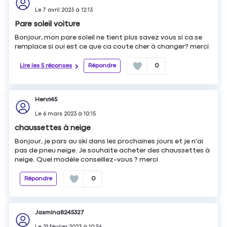
Le
7 avril 2023
à
12:13
Pare soleil voiture
Bonjour, mon pare soleil ne tient plus savez vous si ca se
remplace si oui est ce que ca coute cher à changer? merci
Lire les 5 réponses
Répondre
0
Henri45
Le
6 mars 2023
à
10:15
chaussettes à neige
Bonjour, je pars au ski dans les prochaines jours et je n'ai
pas de pneu neige. Je souhaite acheter des chaussettes à
neige. Quel modèle conseillez-vous ? merci
Répondre
0
Jasmina8245327
Le
21 février 2023
à
10:56