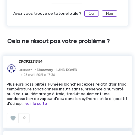
Oui
Non
Avez vous trouvé ce tutoriel utile ?
Cela ne résout pas votre problème ?
DROP22213164
Utilisateur
Discovery - LAND ROVER
Le
28 avril 2021
à
17:36
Plusieurs possibilités: Fumées blanches : excès relatif d'air froid,
température fonctionnelle insuffisante, présence d'humidité
ou d'eau. Au démarrage à froid, traduit seulement une
condensation de vapeur d'eau dans les cylindres et le dispositif
d'échap...
voir la suite
0