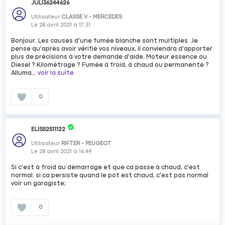
JULI36244626
Utilisateur
CLASSE V - MERCEDES
Le
28 avril 2021
à
17:31
Bonjour. Les causes d'une fumée blanche sont multiples. Je
pense qu'après avoir vérifié vos niveaux, il conviendra d'apporter
plus de précisions à votre demande d'aide. Moteur essence ou
Diesel ? Kilométrage ? Fumée à froid, à chaud ou permanente ?
Alluma...
voir la suite
0
ELIS52511122
Utilisateur
RIFTER - PEUGEOT
Le
28 avril 2021
à
16:49
Si c'est à froid au démarrage et que ca passe à chaud, c'est
normal. si ca persiste quand le pot est chaud, c'est pas normal
voir un garagiste;
0