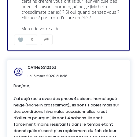
certains d'entre vous ont ils sur leur véhicule des
pneus 4 saisons homologué neige (Michelin
crossclimate par ex) ? Si oui quand pensez vous ?
Efficace ? pas trop d'usure en été ?
Merci de votre aide
0
CATH66512353
Le
13 mars 2020
à
14:18
Bonjour,
J'ai déjà roulé avec des pneus 4 saisons homologué
neige (Michelin crossclimat),, ils sont fiables mais sur
des conditions hivernales occasionnelles, c'est
d'ailleurs pourquoi, ils sont 4 saisons. Ils sont
forcément moins résistants dans le temps étant
donné qu'ils s'usent plus rapidement du fait de leur