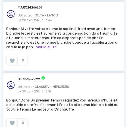
MARC24266256
Utilisateur
DELTA - LANCIA
Le
28 avril 2021
à
16:33
Bonjour Si votre voiture fume le matin à froid avec une fumée
blanche légère c est sûrement la condensation du a l humidité
et quand le moteur chauffe ca disparaît.pas de pbs En
revanche si c est une fumée blanche opaque à l accélération à
chaud la je pen...
voir la suite
0
BERG31635622
Utilisateur
CLASSE V - MERCEDES
Le
28 avril 2021
à
16:27
Bonjour Dans un premier temps regardez vos niveaux d'huile et
de liquide de refroidissement Ensuite elle fume blanc a froid ou
tout le temps Le moteur a t'il chauffé
0