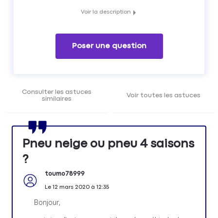
Voir la description
Avec l'évolution de la technologie chez les fabricants de
pneumatiques, les pneus 4 saisons deviennent de plus en
plus compétitif.
Poser une question
Bénéficier des meilleurs conseils de la communauté
d'entraide des automobilistes Matmut
Consulter les astuces
Voir toutes les astuces
similaires
Pneu neige ou pneu 4 saisons
?
toumo78999
Le
12 mars 2020
à
12:35
Bonjour,