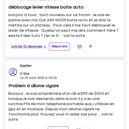
déblocage levier vitesse boite auto
bonjour à tous , tout nouveau sur ce forum. Je suis en
panne avec ma CLK 240 W209 boite auto et je dois la
mettre sur un plateau . Pour cela il me faut débloquer le
levier de vitesse . Quelqu'un peut me dire comment faire ?
existe il des tuto ? j'en ai tr...
voir la suite
Lire les 12 réponses
Répondre
0
Kpyten
0
like
Le
29 août 2025
à
02:06
Problem d allume cigare
Bonjour. Je suis propriétaire d'un clk w209 de 2003 et
lorsque je suis descendu dans le sud, il y a eu une
surchauffe de mon telephone portable que j utilisais en
gps et en musique. Depuis mon allume cigare ne
fonctionne plus. Pouvez vous m aider svp pour...
voir la
suite