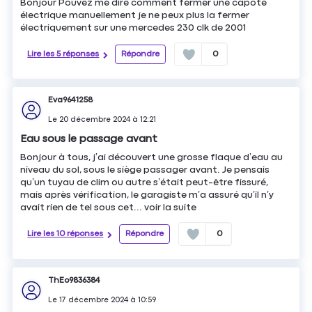
Bonjour Pouvez me dire comment fermer une capote
électrique manuellement je ne peux plus la fermer
électriquement sur une mercedes 230 clk de 2001
Lire les 5 réponses
Répondre
0
Eva9641258
Le
20 décembre 2024
à
12:21
Eau sous le passage avant
Bonjour à tous, j’ai découvert une grosse flaque d’eau au
niveau du sol, sous le siège passager avant. Je pensais
qu’un tuyau de clim ou autre s’était peut-être fissuré,
mais après vérification, le garagiste m’a assuré qu’il n’y
avait rien de tel sous cet...
voir la suite
Lire les 10 réponses
Répondre
0
ThEo9836384
Le
17 décembre 2024
à
10:59