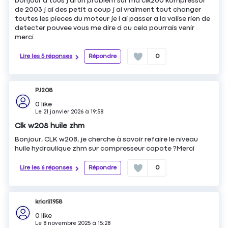
bonjour a tous j ai un problem sur ma clk200 kompressor
de 2003 j ai des petit a coup j ai vraiment tout changer
toutes les pieces du moteur je l ai passer a la valise rien de
detecter pouvee vous me dire d ou cela pourrais venir
merci
Lire les 5 réponses
Répondre
0
PJ208
0
like
Le
21 janvier 2026
à
19:58
Clk w208 huile zhm
Bonjour, CLK w208, je cherche à savoir refaire le niveau
huile hydraulique zhm sur compresseur capote ?Merci
Lire les 6 réponses
Répondre
0
kricrii1958
0
like
Le
8 novembre 2025
à
15:28