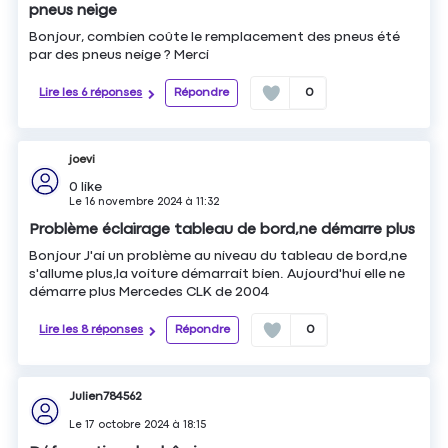
pneus neige
Bonjour, combien coûte le remplacement des pneus été
par des pneus neige ? Merci
Lire les 6 réponses
Répondre
0
joevi
0
like
Le
16 novembre 2024
à
11:32
Problème éclairage tableau de bord,ne démarre plus
Bonjour J'ai un problème au niveau du tableau de bord,ne
s'allume plus,la voiture démarrait bien. Aujourd'hui elle ne
démarre plus Mercedes CLK de 2004
Lire les 8 réponses
Répondre
0
Julien784562
Le
17 octobre 2024
à
18:15