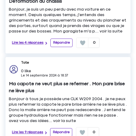
Déformation du châssis
Bonjour, je suis un peu perdu avec ma voiture en ce
moment. Depuis quelques temps, j'entends des
grincements et des craquements au niveau du plancher et
des portes, surtout quand je prends des virages ou que je
passe sur des bosses. Mon garagiste m'a p...
voir la suite
Lire les 4 réponses
Répondre
0
Tote
0
like
Le
14 septembre 2024
à
18:37
Ma capote ne veut plus se refermer . Mon pare brise
ne lève plus
Bonjour à tous je possède une CLK W209 2004 . je ne peux
plus refermer la capote le pare brise arrière ne se lève plus .
Donc la malle arrière ne peut pas redescendre . J entend le
groupe hydraulique fonctionner mais rien ne se passe .
avez vous des idées...
voir la suite
Lire les 9 réponses
Répondre
0