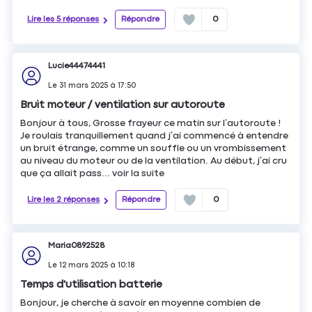
Lire les 5 réponses
Répondre
0
Lucie44474441
Le
31 mars 2025
à
17:50
Bruit moteur / ventilation sur autoroute
Bonjour à tous, Grosse frayeur ce matin sur l’autoroute !
Je roulais tranquillement quand j’ai commencé à entendre
un bruit étrange, comme un souffle ou un vrombissement
au niveau du moteur ou de la ventilation. Au début, j’ai cru
que ça allait pass...
voir la suite
Lire les 2 réponses
Répondre
0
Maria0892528
Le
12 mars 2025
à
10:18
Temps d'utilisation batterie
Bonjour, je cherche à savoir en moyenne combien de