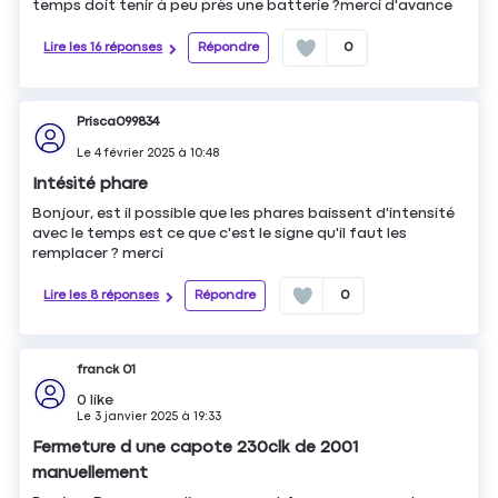
temps doit tenir à peu près une batterie ?merci d'avance
Lire les 16 réponses
Répondre
0
Prisca099834
Le
4 février 2025
à
10:48
Intésité phare
Bonjour, est il possible que les phares baissent d'intensité
avec le temps est ce que c'est le signe qu'il faut les
remplacer ? merci
Lire les 8 réponses
Répondre
0
franck 01
0
like
Le
3 janvier 2025
à
19:33
Fermeture d une capote 230clk de 2001
manuellement