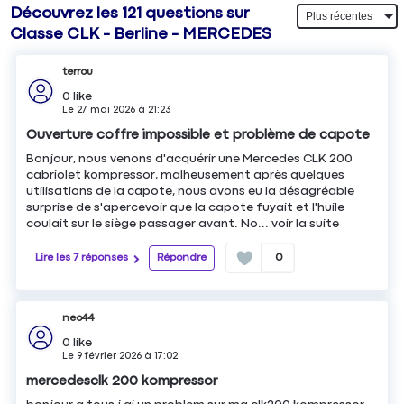
Découvrez les 121 questions sur
Classe CLK - Berline - MERCEDES
terrou
0
like
Le
27 mai 2026
à
21:23
Ouverture coffre impossible et problème de capote
Bonjour, nous venons d'acquérir une Mercedes CLK 200
cabriolet kompressor, malheusement après quelques
utilisations de la capote, nous avons eu la désagréable
surprise de s'apercevoir que la capote fuyait et l'huile
coulait sur le siège passager avant. No...
voir la suite
Lire les 7 réponses
Répondre
0
neo44
0
like
Le
9 février 2026
à
17:02
mercedesclk 200 kompressor