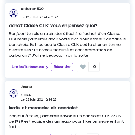
antoine4500
Le
19 juillet 2024
à
11:26
achat Classe CLK: vous en pensez quoi?
Bonjour! Je suis entrain de réfléchir à l'achat d'un Classe
CLK mais j'aimerais avoir votre avis pour être sûr de faire le
bon choix. Est-ce que le Classe CLK coûte cher en terme
d'entretien? Et niveau fiabilité et consommation de
carburant? J'aime beauco...
voir la suite
Lire les 16 réponses
Répondre
0
Jeanb
0
like
Le
22 juin 2024
à
14:23
Isofix et mercedes clk cabriolet
Bonjour à tous, j'aimerais savoir si un cabriolet CLK 230K
de 1999 est équipé des anneaux pour fixer un siège enfant
isofix.