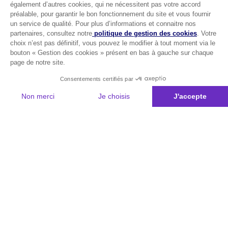
également d’autres cookies, qui ne nécessitent pas votre accord
préalable, pour garantir le bon fonctionnement du site et vous fournir
un service de qualité. Pour plus d’informations et connaitre nos
partenaires, consultez notre
politique de gestion des cookies
. Votre
choix n’est pas définitif, vous pouvez le modifier à tout moment via le
bouton « Gestion des cookies » présent en bas à gauche sur chaque
page de notre site.
Consentements certifiés par
Non merci
Je choisis
J'accepte
Plateforme de Gestion du Consentement : Personnalisez vos Options
Axeptio consent
Notre plateforme vous permet d'adapter et de gérer vos paramètres de 
Les conseils Matmut
Besoin d'une estimation ?