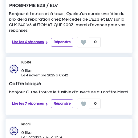
PROBM7ME EZS / ELV
Bonjour à toutes et à tous , Quelqu'un aurais une idée du
prix de la réparation chez Mercedes de L'EZS et ELV sur la
CLK 240 V6 AUTOMATIQUE 2003. merci d'avance pour vos
réponses
Lire les 6 réponses
Répondre
0
lub84
0
like
Le
4 novembre 2025
à
09:42
Coffre bloqué
bonjour Ou se trouve le fusible d'ouverture du coffre Merci
Lire les 7 réponses
Répondre
0
kricrii
0
like
Le
1 octobre 2025
à
19:54