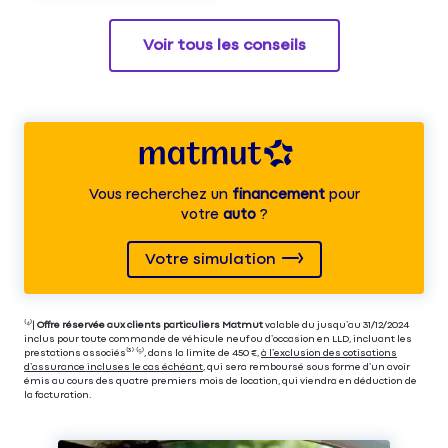
Voir tous les conseils
Vous recherchez un
financement
pour
votre
auto
?
Votre simulation
⁽⁴⁾|
Offre réservée aux clients particuliers Matmut
valable du jusqu’au 31/12/2024
inclus pour toute commande de véhicule neuf ou d’occasion en LLD, incluant les
prestations associés⁽³⁾ ⁽⁵⁾, dans la limite de 450 €,
à l’exclusion des cotisations
d’assurance incluses le cas échéant
, qui sera remboursé sous forme d’un avoir
émis au cours des quatre premiers mois de location, qui viendra en déduction de
la facturation.