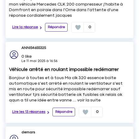
mon véhicule Mercedes CLK 200 compresseur j'habite à
Domfront en poiraie dans l'Orne dans l'attente d'une
réponse cordialement jacques
Lire la réponse
Répondre
0
ANNI54655325
0
like
Le
11 mai 2025
à
16:56
Véhicule arrêté en roulant impossible redémarrer
Bonjour à toutes et à tous Ma clk 320 essence boîte
automatique s'est arrêté en roulant le ventilateur s'est
mis en route pour sécurité impossible redémarrer sauf
ventilateur tjrs sécurité batterie ok fusibles ok relais ok
qqun a til une idée entre vanne ...
voir la suite
Lire les 13 réponses
Répondre
0
demars