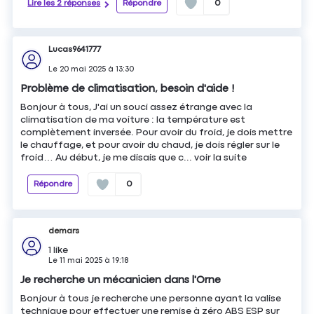
Lire les 2 réponses
Répondre
0
Lucas9641777
Le
20 mai 2025
à
13:30
Problème de climatisation, besoin d'aide !
Bonjour à tous, J'ai un souci assez étrange avec la
climatisation de ma voiture : la température est
complètement inversée. Pour avoir du froid, je dois mettre
le chauffage, et pour avoir du chaud, je dois régler sur le
froid… Au début, je me disais que c...
voir la suite
Répondre
0
demars
1
like
Le
11 mai 2025
à
19:18
Je recherche un mécanicien dans l'Orne
Bonjour à tous je recherche une personne ayant la valise
technique pour effectuer une remise à zéro ABS ESP sur