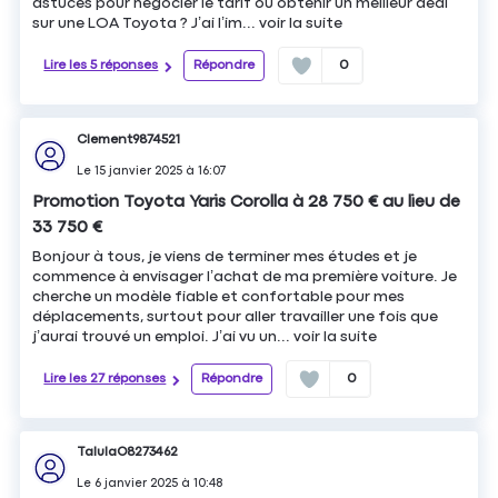
astuces pour négocier le tarif ou obtenir un meilleur deal
sur une LOA Toyota ? J’ai l’im...
voir la suite
Lire les 5 réponses
Répondre
0
Clement9874521
Le
15 janvier 2025
à
16:07
Promotion Toyota Yaris Corolla à 28 750 € au lieu de
33 750 €
Bonjour à tous, je viens de terminer mes études et je
commence à envisager l’achat de ma première voiture. Je
cherche un modèle fiable et confortable pour mes
déplacements, surtout pour aller travailler une fois que
j’aurai trouvé un emploi. J’ai vu un...
voir la suite
Lire les 27 réponses
Répondre
0
TalulaO8273462
Le
6 janvier 2025
à
10:48