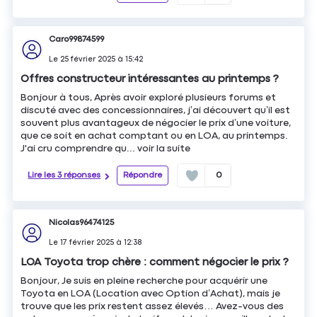
Caro99874599
Le
25 février 2025
à
15:42
Offres constructeur intéressantes au printemps ?
Bonjour à tous, Après avoir exploré plusieurs forums et
discuté avec des concessionnaires, j’ai découvert qu’il est
souvent plus avantageux de négocier le prix d’une voiture,
que ce soit en achat comptant ou en LOA, au printemps.
J'ai cru comprendre qu...
voir la suite
Lire les 3 réponses
Répondre
0
Nicolas96474125
Le
17 février 2025
à
12:38
LOA Toyota trop chère : comment négocier le prix ?
Bonjour, Je suis en pleine recherche pour acquérir une
Toyota en LOA (Location avec Option d’Achat), mais je
trouve que les prix restent assez élevés… Avez-vous des