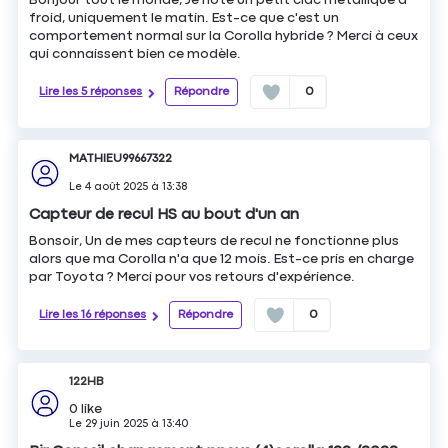
Bonjour tout le monde, Je note un petit clac métallique à
froid, uniquement le matin. Est-ce que c'est un
comportement normal sur la Corolla hybride ? Merci à ceux
qui connaissent bien ce modèle.
Lire les 5 réponses
Répondre
0
MATHIEU99667322
Le
4 août 2025
à
13:38
Capteur de recul HS au bout d'un an
Bonsoir, Un de mes capteurs de recul ne fonctionne plus
alors que ma Corolla n'a que 12 mois. Est-ce pris en charge
par Toyota ? Merci pour vos retours d'expérience.
Lire les 16 réponses
Répondre
0
122HB
0
like
Le
29 juin 2025
à
13:40