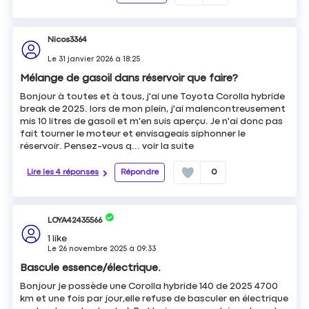
Nicos3364
Le
31 janvier 2026
à
18:25
Mélange de gasoil dans réservoir que faire?
Bonjour à toutes et à tous, j'ai une Toyota Corolla hybride
break de 2025. lors de mon plein, j'ai malencontreusement
mis 10 litres de gasoil et m'en suis aperçu. Je n'ai donc pas
fait tourner le moteur et envisageais siphonner le
réservoir. Pensez-vous q...
voir la suite
Lire les 4 réponses
Répondre
0
LOYA42435566
1
like
Le
26 novembre 2025
à
09:33
Bascule essence/électrique.
Bonjour je possède une Corolla hybride 140 de 2025 4700
km et une fois par jour,elle refuse de basculer en électrique