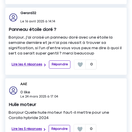
Gerard32
Le
16 avril 2025
à
14:14
Panneau étoile doré ?
Bonjour, j'ai croisé un panneau doré avec une étoile la
semaine dernière et je n'ai pas réussit à trouver sa
signification, si l'un d'entre vous vous peux me dire à quoi il
sert ca serait super gentil ? merci beaucoup
Lire les 4 réponses
Répondre
0
AAE
0
like
Le
24 mars 2025
à
17:04
Huile moteur
Bonjour Quelle huile moteur faut-il mettre pour une
Corolla hybride 2024
Lire les 5 réponses
Répondre
0