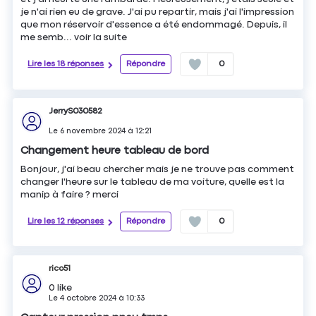
je n'ai rien eu de grave. J'ai pu repartir, mais j'ai l'impression
que mon réservoir d'essence a été endommagé. Depuis, il
me semb...
voir la suite
Lire les 18 réponses
Répondre
0
JerryS030582
Le
6 novembre 2024
à
12:21
Changement heure tableau de bord
Bonjour, j'ai beau chercher mais je ne trouve pas comment
changer l'heure sur le tableau de ma voiture, quelle est la
manip à faire ? merci
Lire les 12 réponses
Répondre
0
rico51
0
like
Le
4 octobre 2024
à
10:33