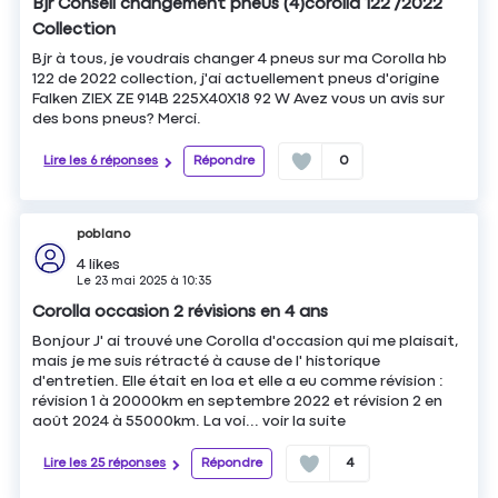
Bjr Conseil changement pneus (4)corolla 122 /2022
Collection
Bjr à tous, je voudrais changer 4 pneus sur ma Corolla hb
122 de 2022 collection, j'ai actuellement pneus d'origine
Falken ZIEX ZE 914B 225X40X18 92 W Avez vous un avis sur
des bons pneus? Merci.
Lire les 6 réponses
Répondre
0
poblano
4
likes
Le
23 mai 2025
à
10:35
Corolla occasion 2 révisions en 4 ans
Bonjour J' ai trouvé une Corolla d'occasion qui me plaisait,
mais je me suis rétracté à cause de l' historique
d'entretien. Elle était en loa et elle a eu comme révision :
révision 1 à 20000km en septembre 2022 et révision 2 en
août 2024 à 55000km. La voi...
voir la suite
Lire les 25 réponses
Répondre
4