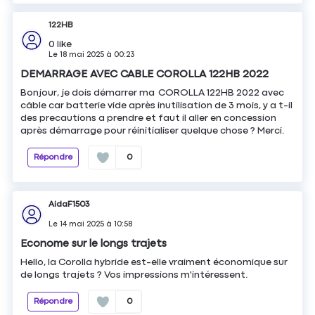
122HB
0
like
Le
18 mai 2025
à
00:23
DEMARRAGE AVEC CABLE COROLLA 122HB 2022
Bonjour, je dois démarrer ma COROLLA 122HB 2022 avec
câble car batterie vide après inutilisation de 3 mois, y a t-il
des precautions a prendre et faut il aller en concession
après démarrage pour réinitialiser quelque chose ? Merci.
Répondre
0
AidaF1503
Le
14 mai 2025
à
10:58
Econome sur le longs trajets
Hello, la Corolla hybride est-elle vraiment économique sur
de longs trajets ? Vos impressions m'intéressent.
Répondre
0