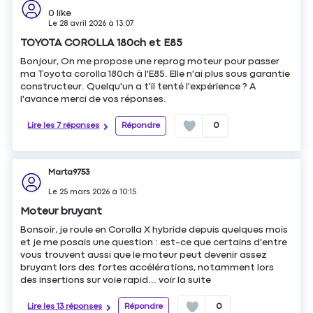
0
like
Le
28 avril 2026
à
13:07
TOYOTA COROLLA 180ch et E85
Bonjour, On me propose une reprog moteur pour passer
ma Toyota corolla 180ch à l'E85. Elle n'ai plus sous garantie
constructeur. Quelqu'un a t'il tenté l'expérience ? A
l'avance merci de vos réponses.
Lire les 7 réponses
Répondre
0
Marta9753
Le
25 mars 2026
à
10:15
Moteur bruyant
Bonsoir, je roule en Corolla X hybride depuis quelques mois
et je me posais une question : est-ce que certains d'entre
vous trouvent aussi que le moteur peut devenir assez
bruyant lors des fortes accélérations, notamment lors
des insertions sur voie rapid...
voir la suite
Lire les 13 réponses
Répondre
0