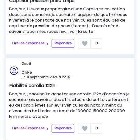
Capteur pression pneu tmps
Bonjour, Heureux propriétaire d'une Corolla ts collection
depuis une semaine, je souhaite l'équiper de quatre roues
hiver et là je constate que nos véhicules sont équipés de
capteur de pression de pneus (temps) . J'aurais aimé
savoir si pour mes roues hiv...
voir la suite
Lire les 6 réponses
Répondre
0
Zouti
0
like
Le
11 septembre 2024
à
22:07
Fiabilité corolla 122h
Bonjour, je souhaite acheter une corolla 122h d'occasion je
souhaiterais savoir si des utilisateurs de cette voiture ont
eu des problèmes sur leurs véhicules au notamment au
niveau des batteries au bout de 100000 150000 200000
km merci d'avance
Lire les 5 réponses
Répondre
0