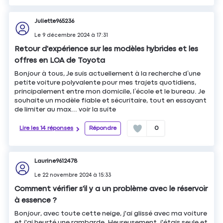
Juliette965236
Le
9 décembre 2024
à
17:31
Retour d'expérience sur les modèles hybrides et les
offres en LOA de Toyota
Bonjour à tous, Je suis actuellement à la recherche d’une
petite voiture polyvalente pour mes trajets quotidiens,
principalement entre mon domicile, l’école et le bureau. Je
souhaite un modèle fiable et sécuritaire, tout en essayant
de limiter au max...
voir la suite
Lire les 14 réponses
Répondre
0
Laurine9612478
Le
22 novembre 2024
à
15:33
Comment vérifier s'il y a un problème avec le réservoir
à essence ?
Bonjour, avec toute cette neige, j'ai glissé avec ma voiture
et j'ai heurté une rambarde. Heureusement, j'étais seule et