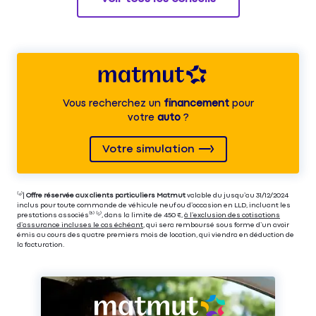
Vous recherchez un
financement
pour
votre
auto
?
Votre simulation
⁽⁴⁾|
Offre réservée aux clients particuliers Matmut
valable du jusqu’au 31/12/2024
inclus pour toute commande de véhicule neuf ou d’occasion en LLD, incluant les
prestations associés⁽³⁾ ⁽⁵⁾, dans la limite de 450 €,
à l’exclusion des cotisations
d’assurance incluses le cas échéant
, qui sera remboursé sous forme d’un avoir
émis au cours des quatre premiers mois de location, qui viendra en déduction de
la facturation.