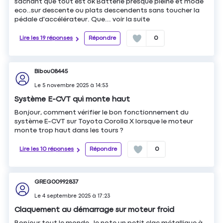
sachant que tout est ok Batterie presque pleine et mode
eco..sur descente ou plats descendents sans toucher la
pédale d'accélérateur. Que...
voir la suite
Lire les 19 réponses
Répondre
0
Bibou08445
Le
5 novembre 2025
à
14:53
Système E-CVT qui monte haut
Bonjour, comment vérifier le bon fonctionnement du
système E-CVT sur Toyota Corolla X lorsque le moteur
monte trop haut dans les tours ?
Lire les 10 réponses
Répondre
0
GREG00992837
Le
4 septembre 2025
à
17:23
Claquement au démarrage sur moteur froid