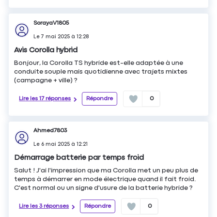
SorayaV1805
Le
7 mai 2025
à
12:28
Avis Corolla hybrid
Bonjour, la Corolla TS hybride est-elle adaptée à une
conduite souple mais quotidienne avec trajets mixtes
(campagne + ville) ?
Lire les 17 réponses
Répondre
0
Ahmed7803
Le
6 mai 2025
à
12:21
Démarrage batterie par temps froid
Salut ! J'ai l'impression que ma Corolla met un peu plus de
temps à démarrer en mode électrique quand il fait froid.
C'est normal ou un signe d'usure de la batterie hybride ?
Lire les 3 réponses
Répondre
0