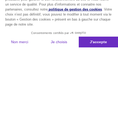
un service de qualité. Pour plus d’informations et connaitre nos
partenaires, consultez notre
politique de gestion des cookies
. Votre
choix n’est pas définitif, vous pouvez le modifier à tout moment via le
bouton « Gestion des cookies » présent en bas à gauche sur chaque
page de notre site.
Consentements certifiés par
Non merci
Je choisis
J'accepte
Plateforme de Gestion du Consentement : Personnalisez vos Options
Axeptio consent
Notre plateforme vous permet d'adapter et de gérer vos paramètres de 
Les conseils Matmut
Besoin d'une estimation ?