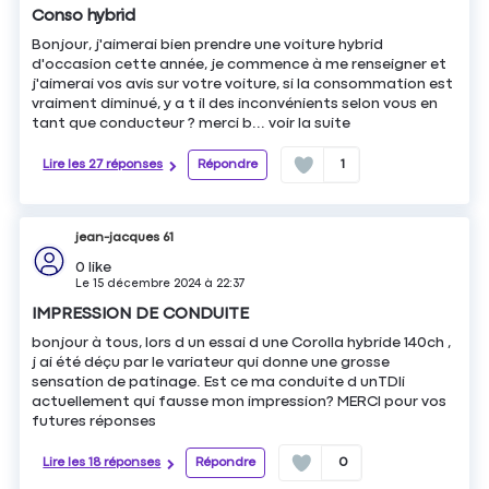
Conso hybrid
Bonjour, j'aimerai bien prendre une voiture hybrid
d'occasion cette année, je commence à me renseigner et
j'aimerai vos avis sur votre voiture, si la consommation est
vraiment diminué, y a t il des inconvénients selon vous en
tant que conducteur ? merci b...
voir la suite
Lire les 27 réponses
Répondre
1
jean-jacques 61
0
like
Le
15 décembre 2024
à
22:37
IMPRESSION DE CONDUITE
bonjour à tous, lors d un essai d une Corolla hybride 140ch ,
j ai été déçu par le variateur qui donne une grosse
sensation de patinage. Est ce ma conduite d unTDIi
actuellement qui fausse mon impression? MERCI pour vos
futures réponses
Lire les 18 réponses
Répondre
0